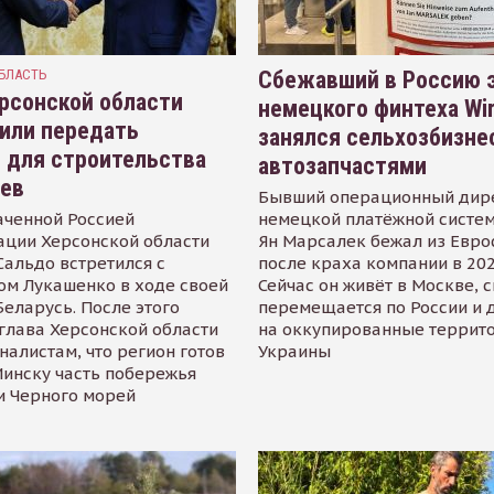
БЛАСТЬ
Сбежавший в Россию э
рсонской области
немецкого финтеха Wi
или передать
занялся сельхозбизне
 для строительства
автозапчастями
иев
Бывший операционный дир
аченной Россией
немецкой платёжной систем
ации Херсонской области
Ян Марсалек бежал из Евр
альдо встретился с
после краха компании в 202
ом Лукашенко в ходе своей
Сейчас он живёт в Москве, 
Беларусь. После этого
перемещается по России и 
глава Херсонской области
на оккупированные террит
налистам, что регион готов
Украины
инску часть побережья
и Черного морей