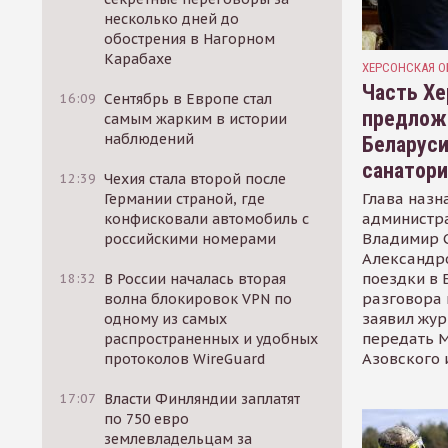
несколько дней до
обострения в Нагорном
Карабахе
ХЕРСОНСКАЯ О
Часть Хе
16:09
Сентябрь в Европе стал
предлож
самым жарким в истории
наблюдений
Беларуси
санатор
12:39
Чехия стала второй после
Глава назн
Германии страной, где
администр
конфисковали автомобиль с
Владимир С
российскими номерами
Александр
поездки в 
18:32
В России началась вторая
разговора 
волна блокировок VPN по
заявил жур
одному из самых
передать М
распространенных и удобных
Азовского 
протоколов WireGuard
17:07
Власти Финляндии заплатят
по 750 евро
землевладельцам за