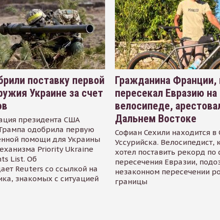
рили поставку первой
Гражданина Франции,
ружия Украине за счет
пересекал Евразию на
ов
велосипеде, арестова
Дальнем Востоке
ация президента США
Трампа одобрила первую
Софиан Сехили находится в
енной помощи для Украины
Уссурийска. Велосипедист,
еханизма Priority Ukraine
хотел поставить рекорд по 
s List. Об
пересечения Евразии, подо
ает Reuters со ссылкой на
незаконном пересечении р
ика, знакомых с ситуацией
границы