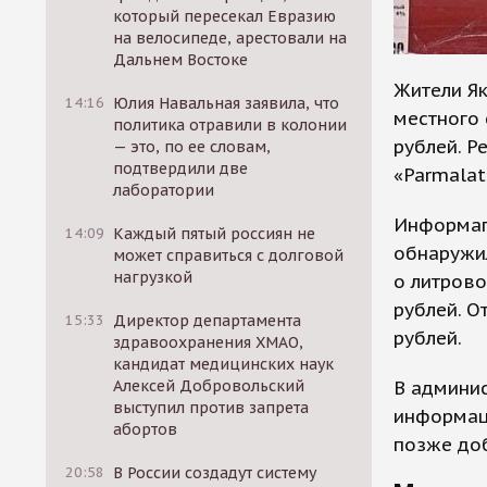
который пересекал Евразию
на велосипеде, арестовали на
Дальнем Востоке
Жители Як
14:16
Юлия Навальная заявила, что
местного 
политика отравили в колонии
рублей. Р
— это, по ее словам,
подтвердили две
«Parmalat
лаборатории
Информаге
14:09
Каждый пятый россиян не
обнаружи
может справиться с долговой
нагрузкой
о литрово
рублей. О
15:33
Директор департамента
рублей.
здравоохранения ХМАО,
кандидат медицинских наук
В админис
Алексей Добровольский
выступил против запрета
информаци
абортов
позже доб
20:58
В России создадут систему