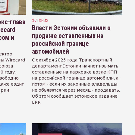
кс-глава
ЭСТОНИЯ
Власти Эстонии объявили о
recard
продаже оставленных на
сом и
российской границе
автомобилей
ектор
ы Wirecard
С октября 2025 года Транспортный
осоюза
департамент Эстонии начнет изымать
0 году.
оставленные на парковке возле КПП
свободно
на российской границе автомобили, а
даже ездит
потом - если их законные владельцы
ории
не объявятся через месяц - продавать.
Об этом сообщает эстонское издание
ERR