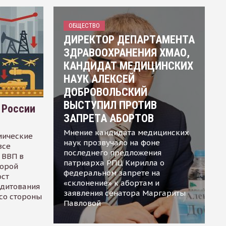
ОБЩЕСТВО
ДИРЕКТОР ДЕПАРТАМЕНТА
ЗДРАВООХРАНЕНИЯ ХМАО,
КАНДИДАТ МЕДИЦИНСКИХ
НАУК АЛЕКСЕЙ
ДОБРОВОЛЬСКИЙ
ВЫСТУПИЛ ПРОТИВ
 России
ЗАПРЕТА АБОРТОВ
Мнение кандидата медицинских
мические
наук прозвучало на фоне
все
последнего предложения
 ВВП в
патриарха РПЦ Кирилла о
торой
федеральном запрете на
ост
«склонение» к абортам и
едитования
заявления сенатора Маргариты
 со стороны
Павловой