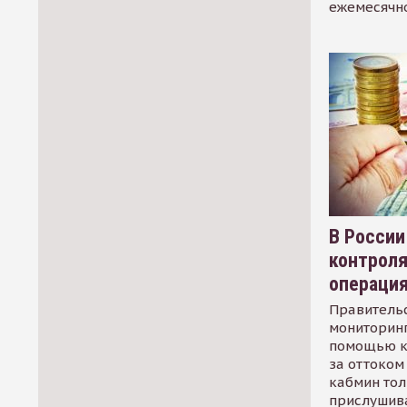
ежемесячн
В России
контрол
операци
Правительс
мониторинг
помощью к
за оттоком 
кабмин тол
прислушив