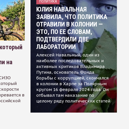
ПОЛИТИКА
ЮЛИЯ НАВАЛЬНАЯ
ЗАЯВИЛА, ЧТО ПОЛИТИКА
ОТРАВИЛИ В КОЛОНИИ —
ЭТО, ПО ЕЕ СЛОВАМ,
ПОДТВЕРДИЛИ ДВЕ
ЛАБОРАТОРИИ
 который
Алексей Навальный, один из
наиболее последовательных и
ли на
активных критиков Владимира
Путина, основатель Фонда
 СИЗО
борьбы с коррупцией, скончался
 который
в колонии в Харпе за Полярным
скорости
кругом 16 февраля 2024 года. Он
зревается в
отбывал там наказание по
оссийской
целому ряду политических статей