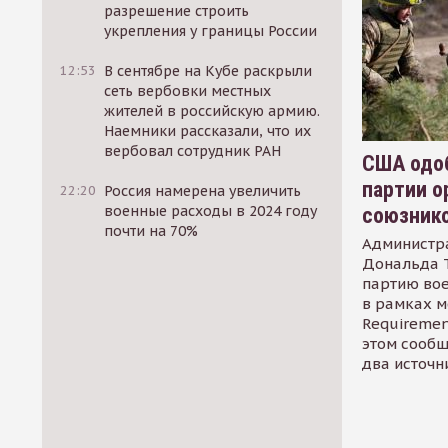
разрешение строить
укрепления у границы России
12:53
В сентябре на Кубе раскрыли
сеть вербовки местных
жителей в российскую армию.
Наемники рассказали, что их
вербовал сотрудник РАН
США одоб
партии о
22:20
Россия намерена увеличить
военные расходы в 2024 году
союзник
почти на 70%
Администр
Дональда 
партию во
в рамках м
Requirement
этом сообщ
два источн