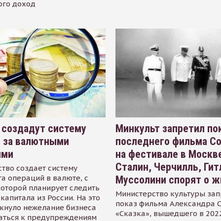
ого доход
 создадут систему
Минкульт запретил по
я за валютными
последнего фильма С
ями
на фестивале в Москве
Сталин, Черчилль, Гит
тво создает систему
а операций в валюте, с
Муссолини спорят о ж
оторой планирует следить
Министерство культуры зап
капитала из России. На это
показ фильма Александра 
кнуло нежелание бизнеса
«Сказка», вышедшего в 2022
аться к предупреждениям