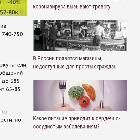
коронавируса вызывают тревогу
 из
 740-750
В России появятся магазины,
окупатели
недоступные для простых граждан
ообщений
 до 685
ит 65-85
что
Какое питание приводит к сердечно-
ости, но
сосудистым заболеваниям?