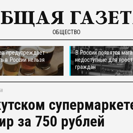
ОБЩЕСТВО
в предупреждает -
В России появятся мага
ть в России нельзя
недоступные для прос
граждан
58
кутском супермаркет
ир за 750 рублей