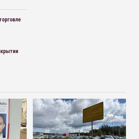
торговле
акрытии