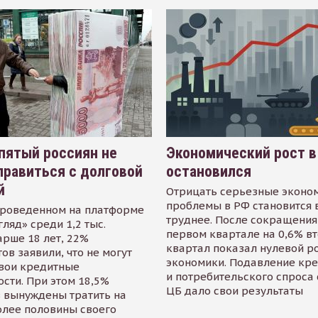
пятый россиян не
Экономический рост в
равиться с долговой
остановился
й
Отрицать серьезные эконо
проблемы в РФ становится 
проведенном на платформе
труднее. После сокращения
гляд» среди 1,2 тыс.
первом квартале на 0,6% в
арше 18 лет, 22%
квартал показал нулевой р
ов заявили, что не могут
экономики. Подавление кр
свои кредитные
и потребительского спроса
сти. При этом 18,5%
ЦБ дало свои результаты
 вынуждены тратить на
олее половины своего