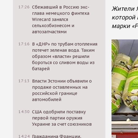
17:26
Сбежавший в Россию экс-
Жители Я
глава немецкого финтеха
которой 
Wirecard занялся
марки «P
сельхозбизнесом и
автозапчастями
17:16
В «ДНР» по трубам отопления
потечет зеленая вода. Таким
образом «власти» решили
бороться со сливом воды из
батарей
17:13
Власти Эстонии объявили о
продаже оставленных на
российской границе
автомобилей
14:30
США одобрили поставку
первой партии оружия
Украине за счет союзников
14:24
Гражданина Франции,