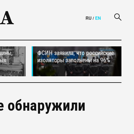
RU
/
EN
зины,
ФСИН заявила, что российские
тых
изоляторы заполнены на 96%
е обнаружили