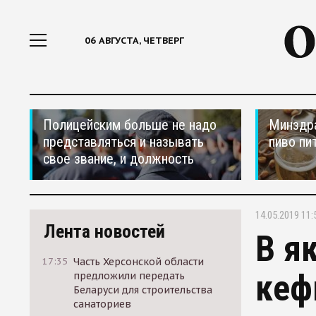
06 АВГУСТА, ЧЕТВЕРГ
Полицейским больше не надо
Минздра
представляться и называть
пиво пи
свое звание, и должность
14.05.2019 11:
Лента новостей
В я
17:35
Часть Херсонской области
кеф
предложили передать
Беларуси для строительства
санаториев