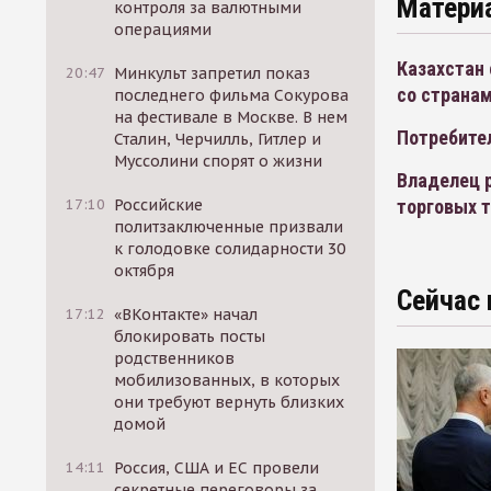
Матери
контроля за валютными
операциями
Казахстан 
20:47
Минкульт запретил показ
со страна
последнего фильма Сокурова
на фестивале в Москве. В нем
Потребите
Сталин, Черчилль, Гитлер и
Муссолини спорят о жизни
Владелец р
торговых 
17:10
Российские
политзаключенные призвали
к голодовке солидарности 30
октября
Сейчас 
17:12
«ВКонтакте» начал
блокировать посты
родственников
мобилизованных, в которых
они требуют вернуть близких
домой
14:11
Россия, США и ЕС провели
секретные переговоры за