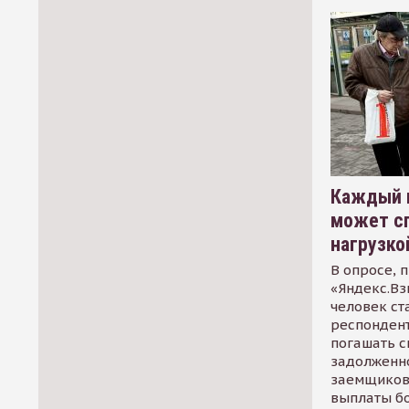
Каждый 
может сп
нагрузко
В опросе, 
«Яндекс.Вз
человек ст
респондент
погашать 
задолженно
заемщиков
выплаты б