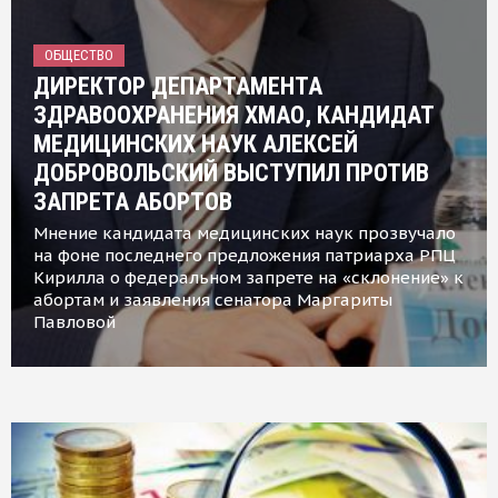
ОБЩЕСТВО
ДИРЕКТОР ДЕПАРТАМЕНТА
ЗДРАВООХРАНЕНИЯ ХМАО, КАНДИДАТ
МЕДИЦИНСКИХ НАУК АЛЕКСЕЙ
ДОБРОВОЛЬСКИЙ ВЫСТУПИЛ ПРОТИВ
ЗАПРЕТА АБОРТОВ
Мнение кандидата медицинских наук прозвучало
на фоне последнего предложения патриарха РПЦ
Кирилла о федеральном запрете на «склонение» к
абортам и заявления сенатора Маргариты
Павловой