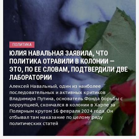
ПОЛИТИКА
ЮЛИЯ НАВАЛЬНАЯ ЗАЯВИЛА, ЧТО
ПОЛИТИКА ОТРАВИЛИ В КОЛОНИИ —
ЭТО, ПО ЕЕ СЛОВАМ, ПОДТВЕРДИЛИ ДВЕ
ЛАБОРАТОРИИ
Алексей Навальный, один из наиболее
последовательных и активных критиков
Владимира Путина, основатель Фонда борьбы с
коррупцией, скончался в колонии в Харпе за
Полярным кругом 16 февраля 2024 года. Он
отбывал там наказание по целому ряду
политических статей