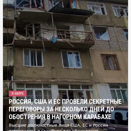
В МИРЕ
РОССИЯ, США И ЕС ПРОВЕЛИ СЕКРЕТНЫЕ
ПЕРЕГОВОРЫ ЗА НЕСКОЛЬКО ДНЕЙ ДО
ОБОСТРЕНИЯ В НАГОРНОМ КАРАБАХЕ
Высшие должностные лица США, ЕС и России
встретились в Стамбуле для обсуждения