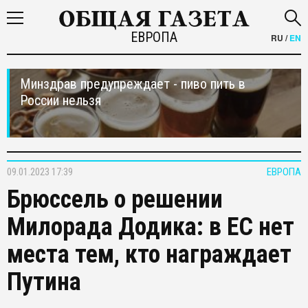
ЕВРОПА
RU
/
EN
Минздрав предупреждает - пиво пить в
России нельзя
09.01.2023 17:39
ЕВРОПА
Брюссель о решении
Милорада Додика: в ЕС нет
места тем, кто награждает
Путина