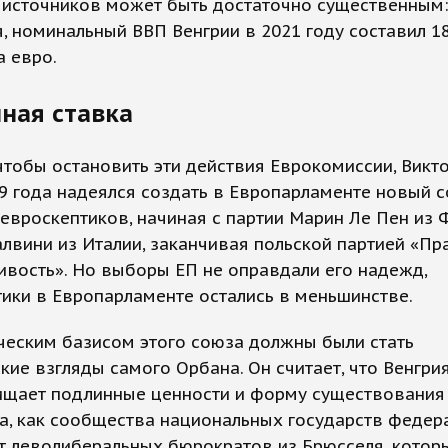
 источников может быть достаточно существенным:
, номинальный ВВП Венгрии в 2021 году составил 1
 евро.
ная ставка
чтобы остановить эти действия Еврокомиссии, Викт
9 года надеялся создать в Европарламенте новый с
евроскептиков, начиная с партии Марин Ле Пен из 
лвини из Италии, заканчивая польской партией «Пр
вость». Но выборы ЕП не оправдали его надежд,
ики в Европарламенте остались в меньшинстве.
ческим базисом этого союза должны были стать
кие взгляды самого Орбана. Он считает, что Венгрия
ищает подлинные ценности и форму существования
а, как сообщества национальных государств федер
т леволиберальных бюрократов из Брюсселя, котор