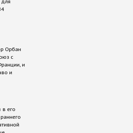
 для
84
ор Орбан
оюз с
Франции, и
аво и
 в его
 раннего
ативной
ые