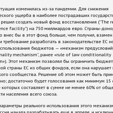
туация изменилась из-за пандемии. Для снижения
еского ущерба в наиболее пострадавших государст
 решил создать новый фонд восстановления (“The r
ience facility”) на 750 миллиардов евро. Страны-доно
кто внес бы в этот фонд больше, чем получил, взамен
 требование разработать в законодательстве ЕС н
использования бюджетов — «механизм предусловий
nality mechanism", ранее «rule of law conditionality
m»). Этот механизм позволял бы ограничить бюдже
ной страны ЕС из общих фондов, если она нарушает
ого сообщества. Решение об этом может быть прин
но; достаточно будет голосования как минимум 15 с
 которых составляет в сумме не менее 60% от общ
ти населения всего союза.
параметры реального использования этого механиз
сия начала разрабатывать еще в апреле, и исключ