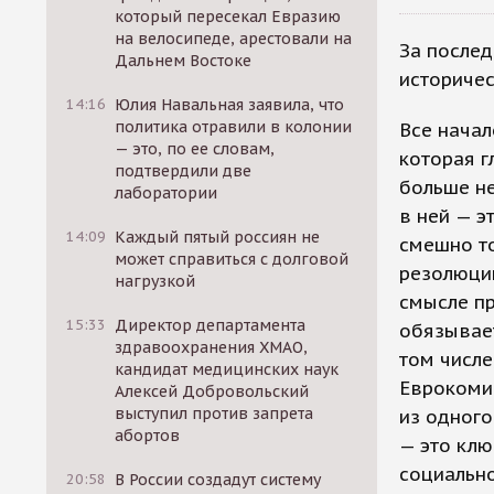
который пересекал Евразию
на велосипеде, арестовали на
За послед
Дальнем Востоке
историчес
14:16
Юлия Навальная заявила, что
политика отравили в колонии
Все начал
— это, по ее словам,
которая г
подтвердили две
больше не
лаборатории
в ней — э
14:09
Каждый пятый россиян не
смешно то
может справиться с долговой
резолюци
нагрузкой
смысле пр
15:33
Директор департамента
обязывает
здравоохранения ХМАО,
том числе
кандидат медицинских наук
Еврокомис
Алексей Добровольский
выступил против запрета
из одного
абортов
— это клю
социальн
20:58
В России создадут систему