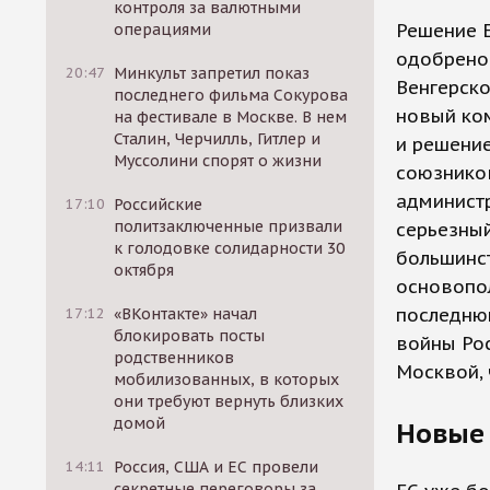
контроля за валютными
Решение 
операциями
одобрено
20:47
Минкульт запретил показ
Венгерско
последнего фильма Сокурова
новый ко
на фестивале в Москве. В нем
Сталин, Черчилль, Гитлер и
и решение
Муссолини спорят о жизни
союзнико
администр
17:10
Российские
политзаключенные призвали
серьезный
к голодовке солидарности 30
большинст
октября
основопо
последнюю
17:12
«ВКонтакте» начал
блокировать посты
войны Рос
родственников
Москвой, 
мобилизованных, в которых
они требуют вернуть близких
домой
Новые 
14:11
Россия, США и ЕС провели
секретные переговоры за