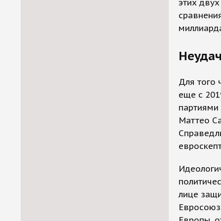
этих двух
сравнения
миллиарда
Неудач
Для того 
еще с 201
партиями 
Маттео Са
Справедли
евроскепт
Идеологи
политичес
лице защ
Евросоюз
Европы, о