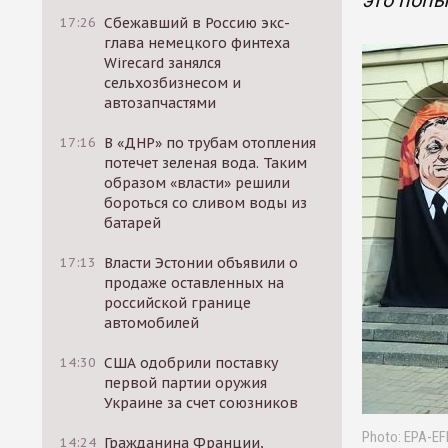
это попы
17:26
Сбежавший в Россию экс-
глава немецкого финтеха
Wirecard занялся
сельхозбизнесом и
автозапчастями
17:16
В «ДНР» по трубам отопления
потечет зеленая вода. Таким
образом «власти» решили
бороться со сливом воды из
батарей
17:13
Власти Эстонии объявили о
продаже оставленных на
российской границе
автомобилей
14:30
США одобрили поставку
первой партии оружия
Украине за счет союзников
Photo: EPA-E
14:24
Гражданина Франции,