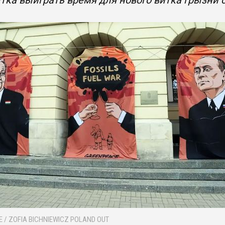
тка выиграть время для нового витка грызни 
FE / ZOFIA BICHNIEWICZ POLAND OUT