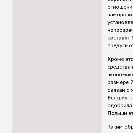
отношению
заморозит
установле
непрозрач
составят 
предусмот
Кроме это
средства
экономики
размере 7
связан с 
Венгрия —
одобрила 
Польши эт
Таким обр