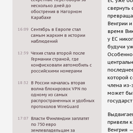
ЕС уже бо
несколько дней до
свернуть 
обострения в Нагорном
превраща
Карабахе
Венгрии и
16:09
Сентябрь в Европе стал
время Вик
самым жарким в истории
у ЕС нико
наблюдений
будучи уж
12:39
Чехия стала второй после
Особенно 
Германии страной, где
центральн
конфисковали автомобиль с
последнее
российскими номерами
которой с
18:32
В России началась вторая
члена из-
волна блокировок VPN по
может быт
одному из самых
государст
распространенных и удобных
протоколов WireGuard
Выдвигае
17:07
Власти Финляндии заплатят
привели к
по 750 евро
Венгрия —
землевладельцам за