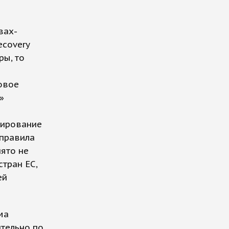
вах-
ecovery
ры, то
овое
»
тирование
 правила
ято не
тран ЕС,
ей
ма
ительно по