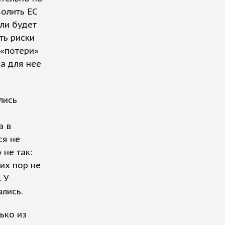
волить ЕС
ли будет
ть риски
 «потери»
а для нее
лись
я
а в
ся не
 не так:
их пор не
 У
лись.
ько из