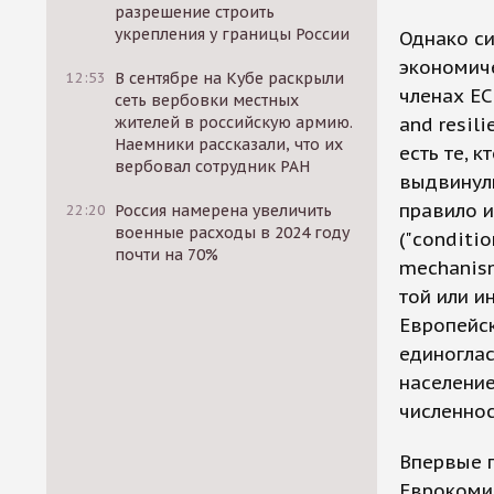
разрешение строить
укрепления у границы России
Однако си
экономич
12:53
В сентябре на Кубе раскрыли
членах ЕС
сеть вербовки местных
and resil
жителей в российскую армию.
Наемники рассказали, что их
есть те, 
вербовал сотрудник РАН
выдвинули
правило 
22:20
Россия намерена увеличить
военные расходы в 2024 году
("conditio
почти на 70%
mechanis
той или и
Европейск
единоглас
население
численнос
Впервые 
Еврокомис