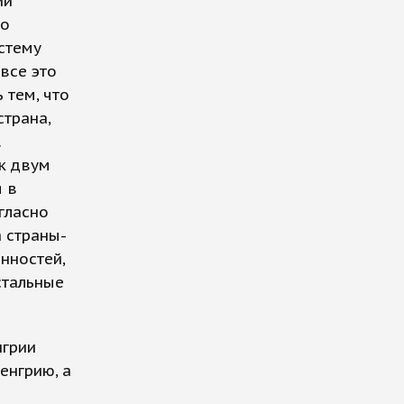
ии
но
стему
все это
 тем, что
страна,
.
 к двум
я в
гласно
 страны-
нностей,
стальные
нгрии
енгрию, а