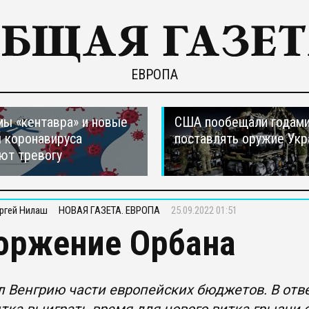
ЕВРОПА
ы «кентавра» и новые
США пообещали годам
 коронавируса
поставлять оружие Укр
ют тревогу
ргей Нилаш
НОВАЯ ГАЗЕТА. ЕВРОПА
25.09.2022 01:51
оржение Орбана
 Венгрию части европейских бюджетов. В ответ