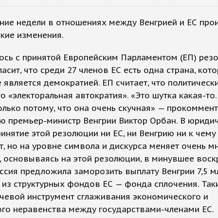
ние недели в отношениях между Венгрией и ЕС про
кие изменения.
ось с принятой Европейским Парламентом (ЕП) рез
ласит, что среди 27 членов ЕС есть одна страна, кот
 является демократией. ЕП считает, что политичес
то «электоральная автократия». «Это шутка какая-то
лько потому, что она очень скучная» — прокоммен
ю премьер-министр Венгрии Виктор Орбан. В юриди
инятие этой резолюции ни ЕС, ни Венгрию ни к чему
, но на уровне символа и дискурса меняет очень мн
, основываясь на этой резолюции, в минувшее воск
сия предложила заморозить выплату Венгрии 7,5 м
 из структурных фондов ЕС — фонда сплочения. Та
чевой инструмент сглаживания экономического и
ого неравенства между государствами-членами ЕС.