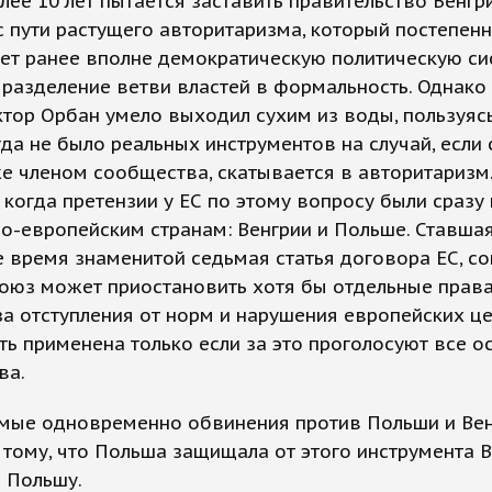
лее 10 лет пытается заставить правительство Венгр
с пути растущего авторитаризма, который постепен
ет ранее вполне демократическую политическую си
 разделение ветви властей в формальность. Однако 
тор Орбан умело выходил сухим из воды, пользуясь
гда не было реальных инструментов на случай, если 
е членом сообщества, скатывается в авторитаризм
когда претензии у ЕС по этому вопросу были сразу
о-европейским странам: Венгрии и Польше. Ставша
 время знаменитой седьмая статья договора ЕС, со
оюз может приостановить хотя бы отдельные права
за отступления от норм и нарушения европейских це
ь применена только если за это проголосуют все о
ва.
мые одновременно обвинения против Польши и Ве
 тому, что Польша защищала от этого инструмента В
 Польшу.