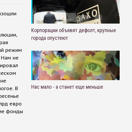
изошли
Корпорации объявят дефолт, крупные
олюции,
города опустеют
орая
кий режим
. Нам не
тировал
ческом
 не
Нас мало - а станет еще меньше
огое. В
ресенье
лрд евро
кие фонды