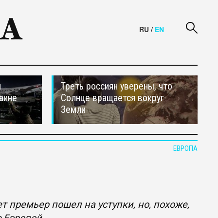
RU
/
EN
и
Треть россиян уверены, что
аине
Солнце вращается вокруг
Земли
ЕВРОПА
 премьер пошел на уступки, но, похоже,