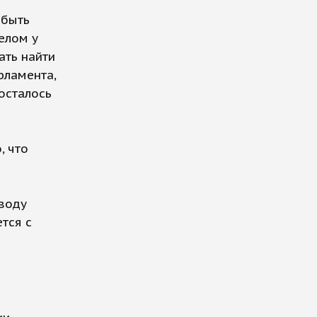
 быть
елом у
ать найти
рламента,
осталось
, что
оводу
тся с