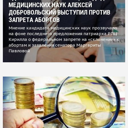
МЕДИЦИНСКИХ НАУК АЛЕКСЕЙ
ДОБРОВОЛЬСКИЙ ВЫСТУПИЛ ПРОТИВ
ЗАПРЕТА АБОРТОВ
Мнение кандидата медицинских наук прозвучало
на фоне последнего предложения патриарха РПЦ
Кирилла о федеральном запрете на «склонение» к
абортам и заявления сенатора Маргариты
Павловой