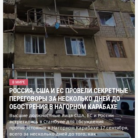
В МИРЕ
РОССИЯ, США И ЕС ПРОВЕЛИ СЕКРЕТНЫЕ
ПЕРЕГОВОРЫ ЗА НЕСКОЛЬКО ДНЕЙ ДО
ОБОСТРЕНИЯ В НАГОРНОМ КАРАБАХЕ
Высшие должностные лица США, ЕС и России
встретились в Стамбуле для обсуждения
противостояния в Нагорном Карабахе 17 сентября,
всего за несколько дней до того, как