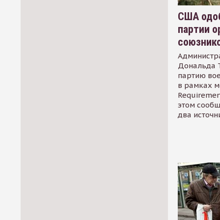
США одоб
партии о
союзник
Администр
Дональда 
партию во
в рамках м
Requirement
этом сообщ
два источн