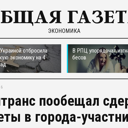
ЭКОНОМИКА
 Украиной отбросила
В РПЦ упорядочат изгн
кую экономику на 4
бесов
зад
16
транс пообещал сде
еты в города-участн