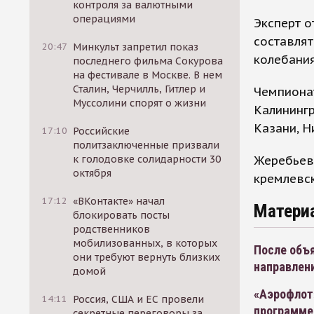
контроля за валютными
операциями
Эксперт о
составлят
20:47
Минкульт запретил показ
колебания
последнего фильма Сокурова
на фестивале в Москве. В нем
Сталин, Черчилль, Гитлер и
Чемпионат
Муссолини спорят о жизни
Калинингр
Казани, Н
17:10
Российские
политзаключенные призвали
Жеребьевк
к голодовке солидарности 30
октября
кремлевс
17:12
«ВКонтакте» начал
Матери
блокировать посты
родственников
мобилизованных, в которых
После объя
они требуют вернуть близких
направлен
домой
«Аэрофлот
14:11
Россия, США и ЕС провели
программе
секретные переговоры за