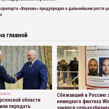
аэропорта «Внуково» предупредил о дальнейшем росте ц
ы
на главной
БЛАСТЬ
Сбежавший в Россию э
рсонской области
немецкого финтеха Wi
или передать
занялся сельхозбизне