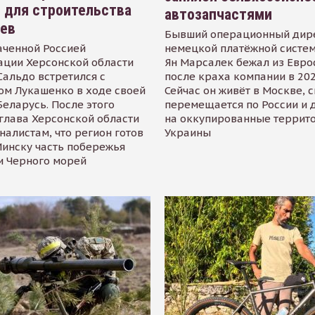
 для строительства
автозапчастями
иев
Бывший операционный дир
аченной Россией
немецкой платёжной систем
ации Херсонской области
Ян Марсалек бежал из Евр
альдо встретился с
после краха компании в 202
ом Лукашенко в ходе своей
Сейчас он живёт в Москве, 
Беларусь. После этого
перемещается по России и 
глава Херсонской области
на оккупированные террит
налистам, что регион готов
Украины
инску часть побережья
и Черного морей