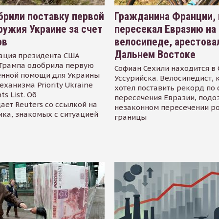
рили поставку первой
Гражданина Франции,
ружия Украине за счет
пересекал Евразию на
ов
велосипеде, арестова
Дальнем Востоке
ация президента США
Трампа одобрила первую
Софиан Сехили находится в
енной помощи для Украины
Уссурийска. Велосипедист,
еханизма Priority Ukraine
хотел поставить рекорд по 
s List. Об
пересечения Евразии, подо
ает Reuters со ссылкой на
незаконном пересечении р
ика, знакомых с ситуацией
границы