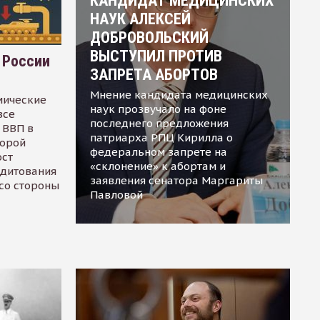
КАНДИДАТ МЕДИЦИНСКИХ
НАУК АЛЕКСЕЙ
ДОБРОВОЛЬСКИЙ
ВЫСТУПИЛ ПРОТИВ
 России
ЗАПРЕТА АБОРТОВ
Мнение кандидата медицинских
мические
наук прозвучало на фоне
все
последнего предложения
 ВВП в
патриарха РПЦ Кирилла о
торой
федеральном запрете на
ост
«склонение» к абортам и
едитования
заявления сенатора Маргариты
 со стороны
Павловой