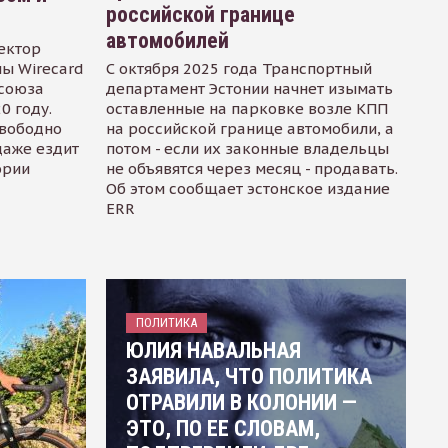
российской границе
автомобилей
ектор
ы Wirecard
С октября 2025 года Транспортный
осоюза
департамент Эстонии начнет изымать
0 году.
оставленные на парковке возле КПП
свободно
на российской границе автомобили, а
даже ездит
потом - если их законные владельцы
ории
не объявятся через месяц - продавать.
Об этом сообщает эстонское издание
ERR
ПОЛИТИКА
ЮЛИЯ НАВАЛЬНАЯ
ЗАЯВИЛА, ЧТО ПОЛИТИКА
ОТРАВИЛИ В КОЛОНИИ —
ЭТО, ПО ЕЕ СЛОВАМ,