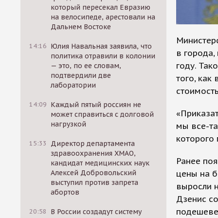
который пересекал Евразию
на велосипеде, арестовали на
Дальнем Востоке
Министер
14:16
Юлия Навальная заявила, что
в города,
политика отравили в колонии
году. Так
— это, по ее словам,
подтвердили две
того, как
лаборатории
стоимость
14:09
Каждый пятый россиян не
«Приказат
может справиться с долговой
нагрузкой
мы все-та
которого 
15:33
Директор департамента
здравоохранения ХМАО,
Ранее поя
кандидат медицинских наук
цены на б
Алексей Добровольский
выступил против запрета
выросли н
абортов
Дзенис со
подешеве
20:58
В России создадут систему