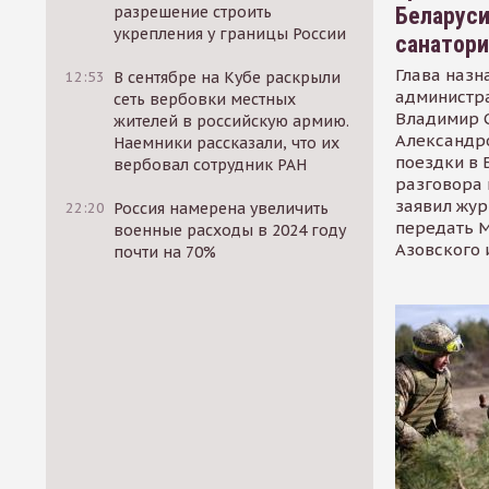
Беларуси
разрешение строить
укрепления у границы России
санатор
Глава назн
12:53
В сентябре на Кубе раскрыли
администр
сеть вербовки местных
Владимир С
жителей в российскую армию.
Александр
Наемники рассказали, что их
поездки в 
вербовал сотрудник РАН
разговора 
заявил жур
22:20
Россия намерена увеличить
передать М
военные расходы в 2024 году
Азовского 
почти на 70%