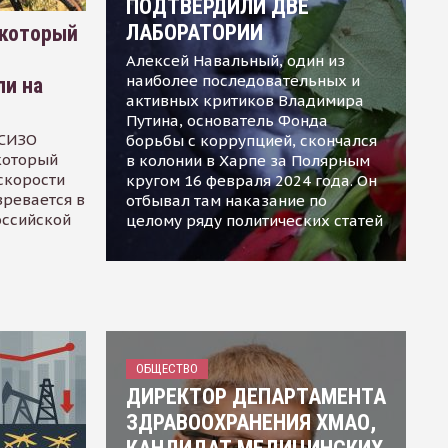
ПОДТВЕРДИЛИ ДВЕ
ЛАБОРАТОРИИ
 который
Алексей Навальный, один из
наиболее последовательных и
ли на
активных критиков Владимира
Путина, основатель Фонда
 СИЗО
борьбы с коррупцией, скончался
 который
в колонии в Харпе за Полярным
скорости
кругом 16 февраля 2024 года. Он
зревается в
отбывал там наказание по
оссийской
целому ряду политических статей
ОБЩЕСТВО
ДИРЕКТОР ДЕПАРТАМЕНТА
ЗДРАВООХРАНЕНИЯ ХМАО,