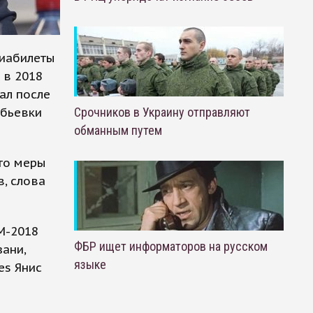
виабилеты
 в 2018
ал после
ебьевки
Срочников в Украину отправляют
обманным путем
-то меры
в, слова
М-2018
ФБР ищет информаторов на русском
зани,
языке
es Янис