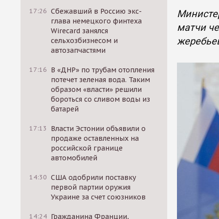
17:26
Сбежавший в Россию экс-
Министер
глава немецкого финтеха
матчи че
Wirecard занялся
жеребьев
сельхозбизнесом и
автозапчастями
17:16
В «ДНР» по трубам отопления
потечет зеленая вода. Таким
образом «власти» решили
бороться со сливом воды из
батарей
17:13
Власти Эстонии объявили о
продаже оставленных на
российской границе
автомобилей
14:30
США одобрили поставку
первой партии оружия
Украине за счет союзников
14:24
Гражданина Франции,