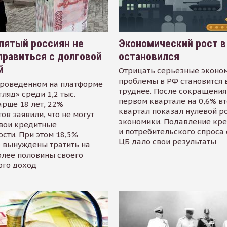
пятый россиян не
Экономический рост в
равиться с долговой
остановился
й
Отрицать серьезные эконо
проблемы в РФ становится 
проведенном на платформе
труднее. После сокращения
гляд» среди 1,2 тыс.
первом квартале на 0,6% в
арше 18 лет, 22%
квартал показал нулевой р
ов заявили, что не могут
экономики. Подавление кр
свои кредитные
и потребительского спроса
сти. При этом 18,5%
ЦБ дало свои результаты
 вынуждены тратить на
олее половины своего
ого доход