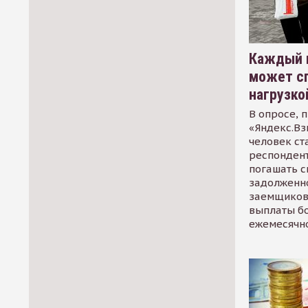
Каждый 
может сп
нагрузко
В опросе, 
«Яндекс.Вз
человек ст
респондент
погашать 
задолженно
заемщиков
выплаты б
ежемесячн