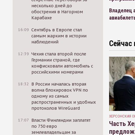
несколько дней до
Владелец 
обострения в Нагорном
авиабилет
Карабахе
16:09
Сентябрь в Европе стал
самым жарким в истории
Сейчас 
наблюдений
12:39
Чехия стала второй после
Германии страной, где
конфисковали автомобиль с
российскими номерами
18:32
В России началась вторая
волна блокировок VPN по
одному из самых
распространенных и удобных
протоколов WireGuard
ХЕРСОНСКАЯ О
17:07
Власти Финляндии заплатят
Часть Хе
по 750 евро
предлож
землевладельцам за