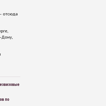
– отсюда
рге,
-Дону,
м
безвизовые
ов по