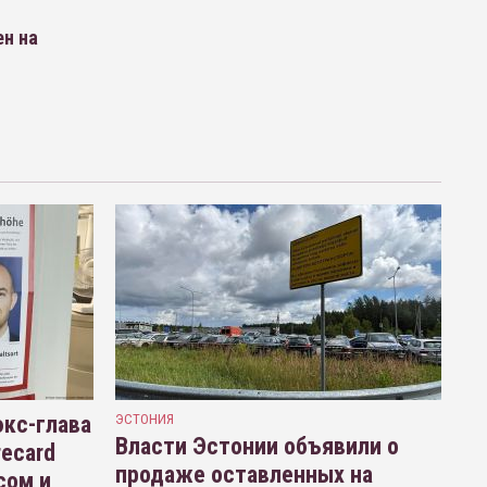
ен на
кс-глава
ЭСТОНИЯ
Власти Эстонии объявили о
recard
продаже оставленных на
сом и