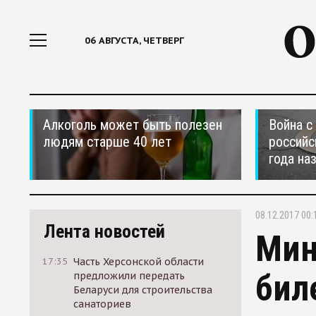
06 АВГУСТА, ЧЕТВЕРГ
Алкоголь может быть полезен
Война с
людям старше 40 лет
российс
года на
08.12.2017 00:
Лента новостей
Мин
17:35
Часть Херсонской области
бил
предложили передать
Беларуси для строительства
санаториев