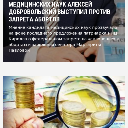
МЕДИЦИНСКИХ НАУК АЛЕКСЕЙ
ДОБРОВОЛЬСКИЙ ВЫСТУПИЛ ПРОТИВ
ЗАПРЕТА АБОРТОВ
Мнение кандидата медицинских наук прозвучало
на фоне последнего предложения патриарха РПЦ
Кирилла о федеральном запрете на «склонение» к
абортам и заявления сенатора Маргариты
Павловой