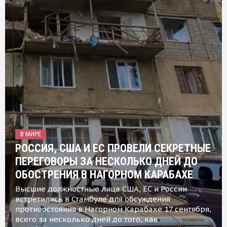
В МИРЕ
РОССИЯ, США И ЕС ПРОВЕЛИ СЕКРЕТНЫЕ
ПЕРЕГОВОРЫ ЗА НЕСКОЛЬКО ДНЕЙ ДО
ОБОСТРЕНИЯ В НАГОРНОМ КАРАБАХЕ
Высшие должностные лица США, ЕС и России
встретились в Стамбуле для обсуждения
противостояния в Нагорном Карабахе 17 сентября,
всего за несколько дней до того, как