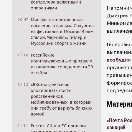
контроля за валютными
Напомним
операциями
Дмитрия С
20:47
Минкульт запретил показ
Минкомсвя
последнего фильма Сокурова
выплаченн
на фестивале в Москве. В нем
Сталин, Черчилль, Гитлер и
Муссолини спорят о жизни
Генеральн
выплачена
17:10
Российские
возбудил
политзаключенные призвали
организа
к голодовке солидарности 30
октября
превышен
формиров
17:12
«ВКонтакте» начал
подведомс
блокировать посты
родственников
Матери
мобилизованных, в которых
они требуют вернуть близких
домой
«Почта Рос
14:11
Россия, США и ЕС провели
санкций
секретные переговоры за