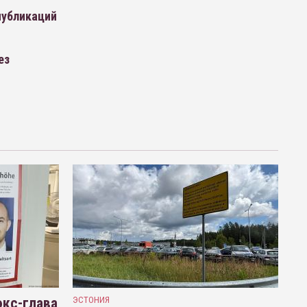
публикаций
ез
кс-глава
ЭСТОНИЯ