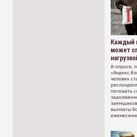
Каждый 
может сп
нагрузко
В опросе, 
«Яндекс.Вз
человек ст
респондент
погашать 
задолженно
заемщиков
выплаты б
ежемесячн