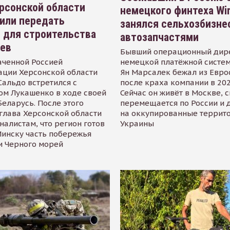
рсонской области
немецкого финтеха Wi
или передать
занялся сельхозбизне
 для строительства
автозапчастями
иев
Бывший операционный дир
аченной Россией
немецкой платёжной систем
ации Херсонской области
Ян Марсалек бежал из Евр
альдо встретился с
после краха компании в 202
ом Лукашенко в ходе своей
Сейчас он живёт в Москве, 
Беларусь. После этого
перемещается по России и 
глава Херсонской области
на оккупированные террит
налистам, что регион готов
Украины
инску часть побережья
и Черного морей