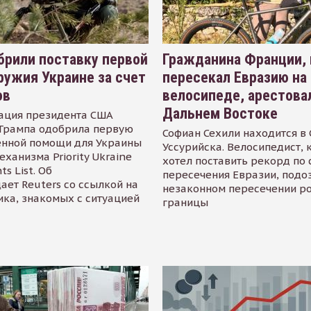
рили поставку первой
Гражданина Франции,
ружия Украине за счет
пересекал Евразию на
ов
велосипеде, арестова
Дальнем Востоке
ация президента США
Трампа одобрила первую
Софиан Сехили находится в
енной помощи для Украины
Уссурийска. Велосипедист,
еханизма Priority Ukraine
хотел поставить рекорд по 
s List. Об
пересечения Евразии, подо
ает Reuters со ссылкой на
незаконном пересечении р
ика, знакомых с ситуацией
границы