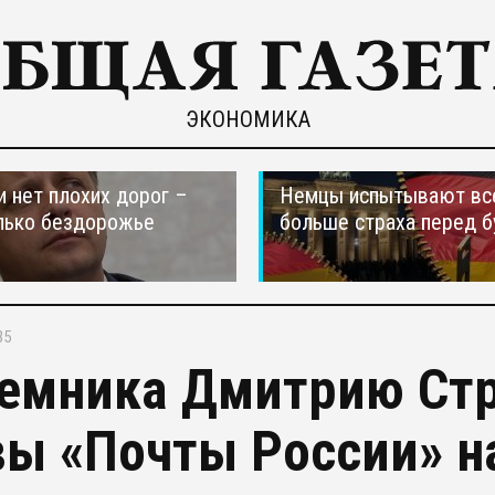
ЭКОНОМИКА
и нет плохих дорог –
Немцы испытывают вс
лько бездорожье
больше страха перед 
35
емника Дмитрию Стр
вы «Почты России» н