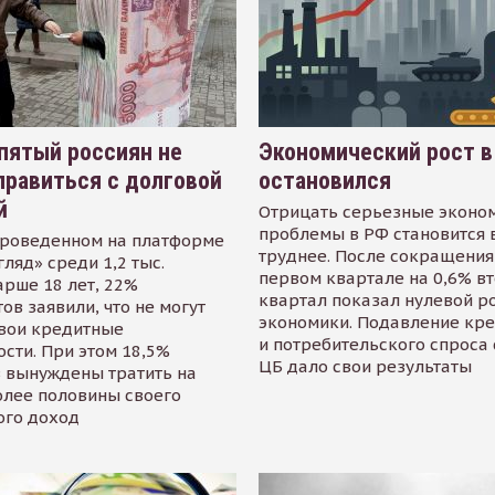
пятый россиян не
Экономический рост в
равиться с долговой
остановился
й
Отрицать серьезные эконо
проблемы в РФ становится 
проведенном на платформе
труднее. После сокращения
гляд» среди 1,2 тыс.
первом квартале на 0,6% в
арше 18 лет, 22%
квартал показал нулевой р
ов заявили, что не могут
экономики. Подавление кр
свои кредитные
и потребительского спроса
сти. При этом 18,5%
ЦБ дало свои результаты
 вынуждены тратить на
олее половины своего
ого доход