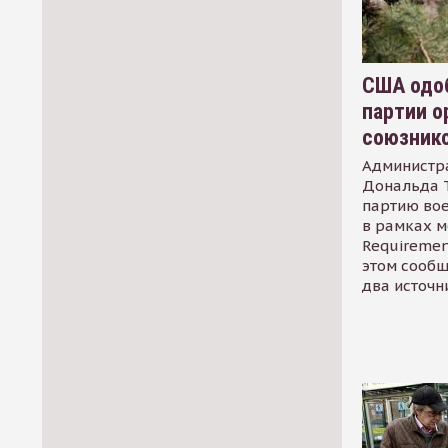
США одоб
партии о
союзник
Администр
Дональда 
партию во
в рамках м
Requirement
этом сообщ
два источн