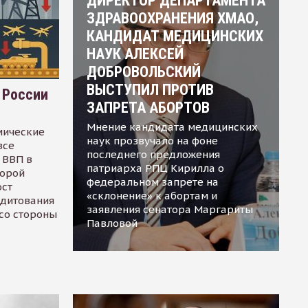
ДИРЕКТОР ДЕПАРТАМЕНТА
ЗДРАВООХРАНЕНИЯ ХМАО,
КАНДИДАТ МЕДИЦИНСКИХ
НАУК АЛЕКСЕЙ
ДОБРОВОЛЬСКИЙ
ВЫСТУПИЛ ПРОТИВ
 России
ЗАПРЕТА АБОРТОВ
Мнение кандидата медицинских
мические
наук прозвучало на фоне
все
последнего предложения
 ВВП в
патриарха РПЦ Кирилла о
торой
федеральном запрете на
ост
«склонение» к абортам и
едитования
заявления сенатора Маргариты
 со стороны
Павловой