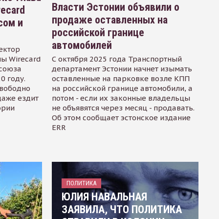
Власти Эстонии объявили о
recard
продаже оставленных на
сом и
российской границе
автомобилей
ектор
ы Wirecard
С октября 2025 года Транспортный
осоюза
департамент Эстонии начнет изымать
0 году.
оставленные на парковке возле КПП
свободно
на российской границе автомобили, а
даже ездит
потом - если их законные владельцы
ории
не объявятся через месяц - продавать.
Об этом сообщает эстонское издание
ERR
ПОЛИТИКА
ЮЛИЯ НАВАЛЬНАЯ
ЗАЯВИЛА, ЧТО ПОЛИТИКА