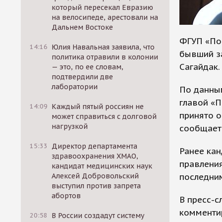
который пересекал Евразию
на велосипеде, арестовали на
Дальнем Востоке
ФГУП «По
14:16
Юлия Навальная заявила, что
бывший з
политика отравили в колонии
Сагайдак.
— это, по ее словам,
подтвердили две
лаборатории
По данным
главой «П
14:09
Каждый пятый россиян не
принято о
может справиться с долговой
нагрузкой
сообщает
15:33
Директор департамента
Ранее кан
здравоохранения ХМАО,
правления
кандидат медицинских наук
последним
Алексей Добровольский
выступил против запрета
абортов
В пресс-с
комменти
20:58
В России создадут систему