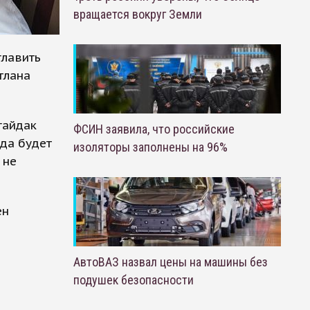
вращается вокруг Земли
главить
тлана
гайдак
ФСИН заявила, что российские
гда будет
изоляторы заполнены на 96%
 не
ен
АвтоВАЗ назвал цены на машины без
подушек безопасности