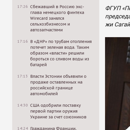
17:26
Сбежавший в Россию экс-
ФГУП «П
глава немецкого финтеха
председа
Wirecard занялся
жи Сагай
сельхозбизнесом и
автозапчастями
17:16
В «ДНР» по трубам отопления
потечет зеленая вода. Таким
образом «власти» решили
бороться со сливом воды из
батарей
17:13
Власти Эстонии объявили о
продаже оставленных на
российской границе
автомобилей
14:30
США одобрили поставку
первой партии оружия
Украине за счет союзников
14:24
Гражданина Франции,