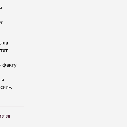
и
уг
была
тет
 факту
 и
сии».
из-за