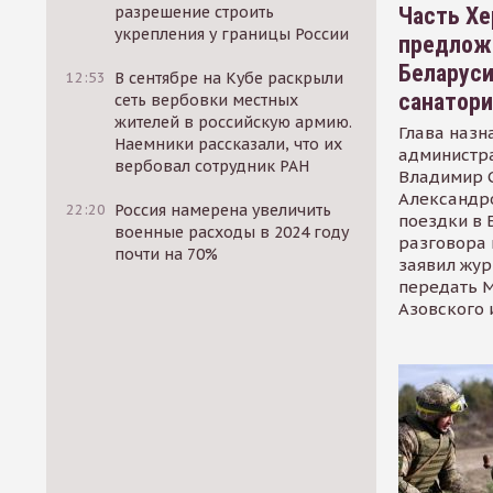
Часть Хе
разрешение строить
укрепления у границы России
предлож
Беларуси
12:53
В сентябре на Кубе раскрыли
санатор
сеть вербовки местных
жителей в российскую армию.
Глава назн
Наемники рассказали, что их
администр
вербовал сотрудник РАН
Владимир С
Александр
22:20
Россия намерена увеличить
поездки в 
военные расходы в 2024 году
разговора 
почти на 70%
заявил жур
передать М
Азовского 