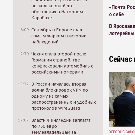
несколько дней до
«Почта Рос
обострения в Нагорном
о себе
Карабахе
В Ярославл
16:09
Сентябрь в Европе стал
лотерейны
самым жарким в истории
наблюдений
12:39
Чехия стала второй после
Сейчас 
Германии страной, где
конфисковали автомобиль с
российскими номерами
18:32
В России началась вторая
волна блокировок VPN по
одному из самых
распространенных и удобных
протоколов WireGuard
17:07
Власти Финляндии заплатят
по 750 евро
ХЕРСОНСКАЯ О
землевладельцам за