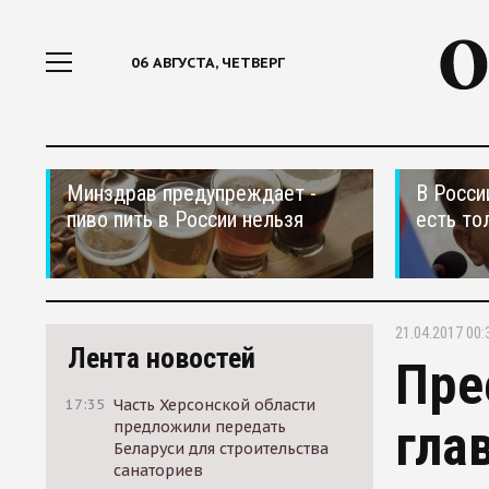
06 АВГУСТА, ЧЕТВЕРГ
Минздрав предупреждает -
В Росси
пиво пить в России нельзя
есть то
21.04.2017 00:
Лента новостей
Пре
17:35
Часть Херсонской области
гла
предложили передать
Беларуси для строительства
санаториев