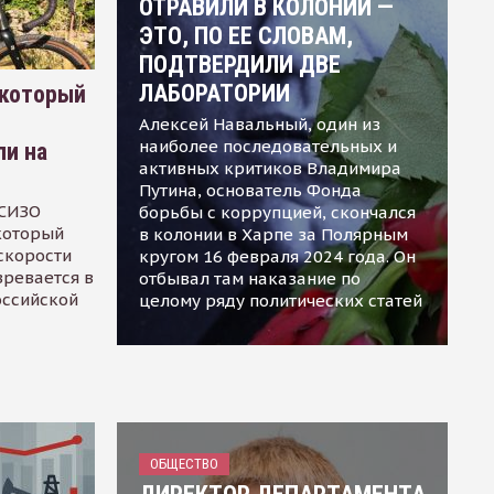
ОТРАВИЛИ В КОЛОНИИ —
ЭТО, ПО ЕЕ СЛОВАМ,
ПОДТВЕРДИЛИ ДВЕ
ЛАБОРАТОРИИ
 который
Алексей Навальный, один из
наиболее последовательных и
ли на
активных критиков Владимира
Путина, основатель Фонда
 СИЗО
борьбы с коррупцией, скончался
 который
в колонии в Харпе за Полярным
скорости
кругом 16 февраля 2024 года. Он
зревается в
отбывал там наказание по
оссийской
целому ряду политических статей
ОБЩЕСТВО