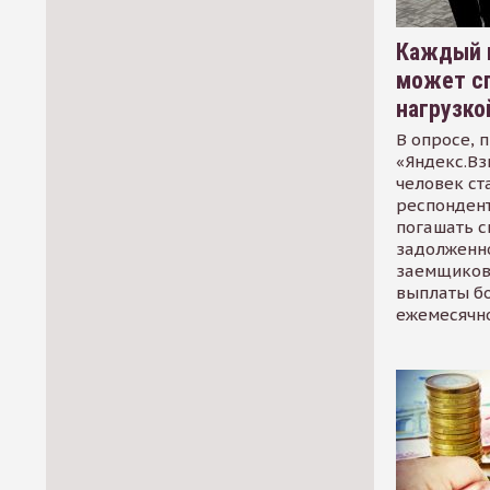
Каждый 
может сп
нагрузко
В опросе, 
«Яндекс.Вз
человек ст
респондент
погашать 
задолженно
заемщиков
выплаты б
ежемесячн