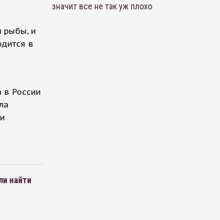
значит все не так уж плохо
 рыбы, и
одится в
 в России
ла
 и
ли найти