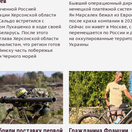
иев
Бывший операционный дир
аченной Россией
немецкой платёжной систем
ации Херсонской области
Ян Марсалек бежал из Евр
альдо встретился с
после краха компании в 202
ом Лукашенко в ходе своей
Сейчас он живёт в Москве, 
Беларусь. После этого
перемещается по России и 
глава Херсонской области
на оккупированные террит
налистам, что регион готов
Украины
инску часть побережья
и Черного морей
рили поставку первой
Гражданина Франции,