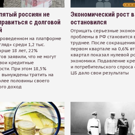
пятый россиян не
Экономический рост в
равиться с долговой
остановился
й
Отрицать серьезные эконо
проблемы в РФ становится 
проведенном на платформе
труднее. После сокращения
гляд» среди 1,2 тыс.
первом квартале на 0,6% в
арше 18 лет, 22%
квартал показал нулевой р
ов заявили, что не могут
экономики. Подавление кр
свои кредитные
и потребительского спроса
сти. При этом 18,5%
ЦБ дало свои результаты
 вынуждены тратить на
олее половины своего
ого доход