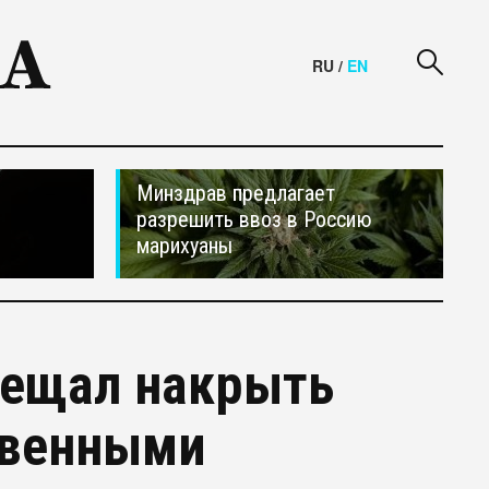
RU
/
EN
Минздрав предлагает
разрешить ввоз в Россию
марихуаны
бещал накрыть
твенными