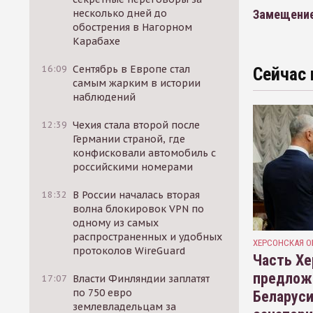
Замещение
несколько дней до
обострения в Нагорном
Карабахе
16:09
Сентябрь в Европе стал
Сейчас 
самым жарким в истории
наблюдений
12:39
Чехия стала второй после
Германии страной, где
конфисковали автомобиль с
российскими номерами
18:32
В России началась вторая
волна блокировок VPN по
одному из самых
распространенных и удобных
ХЕРСОНСКАЯ О
протоколов WireGuard
Часть Хе
предлож
17:07
Власти Финляндии заплатят
по 750 евро
Беларуси
землевладельцам за