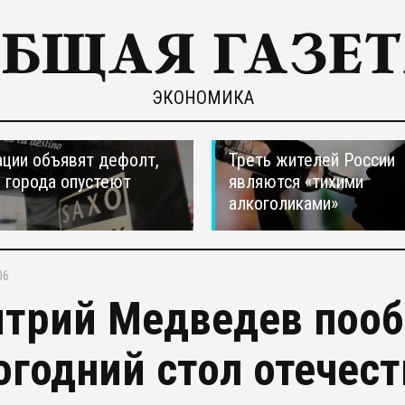
ЭКОНОМИКА
ции объявят дефолт,
Треть жителей России
 города опустеют
являются «тихими
алкоголиками»
06
трий Медведев поо
огодний стол отечес