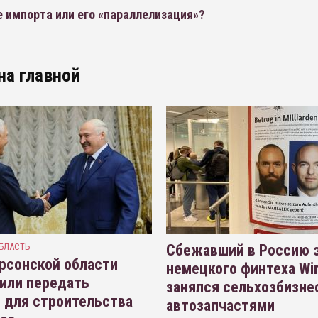
 импорта или его «параллелизация»?
на главной
БЛАСТЬ
Сбежавший в Россию э
рсонской области
немецкого финтеха Wi
или передать
занялся сельхозбизне
 для строительства
автозапчастями