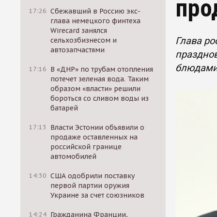
про
17:26
Сбежавший в Россию экс-
глава немецкого финтеха
Wirecard занялся
Глава ро
сельхозбизнесом и
автозапчастями
празднов
блюдами
17:16
В «ДНР» по трубам отопления
потечет зеленая вода. Таким
образом «власти» решили
бороться со сливом воды из
батарей
17:13
Власти Эстонии объявили о
продаже оставленных на
российской границе
автомобилей
14:30
США одобрили поставку
первой партии оружия
Украине за счет союзников
14:24
Гражданина Франции,