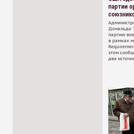
партии о
союзник
Администр
Дональда 
партию во
в рамках м
Requirement
этом сообщ
два источн