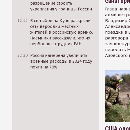
санатор
разрешение строить
Глава назн
укрепления у границы России
администр
Владимир С
12:53
В сентябре на Кубе раскрыли
Александр
сеть вербовки местных
поездки в 
жителей в российскую армию.
разговора 
Наемники рассказали, что их
заявил жур
вербовал сотрудник РАН
передать М
Азовского 
22:20
Россия намерена увеличить
военные расходы в 2024 году
почти на 70%
США одоб