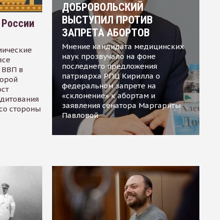
ДОБРОВОЛЬСКИЙ
ВЫСТУПИЛ ПРОТИВ
 России
ЗАПРЕТА АБОРТОВ
Мнение кандидата медицинских
мические
наук прозвучало на фоне
все
последнего предложения
 ВВП в
патриарха РПЦ Кирилла о
торой
федеральном запрете на
ост
«склонение» к абортам и
едитования
заявления сенатора Маргариты
 со стороны
Павловой