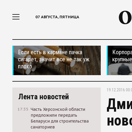
07 АВГУСТА, ПЯТНИЦА
Если есть в кармане пачка
Корпора
сигарет, значит все не так уж
крупные
плохо
19.12.2016 00:
Лента новостей
Дми
17:35
Часть Херсонской области
нов
предложили передать
Беларуси для строительства
санаториев