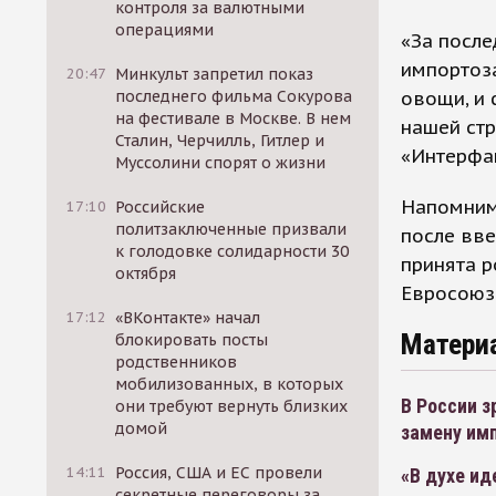
контроля за валютными
операциями
«За посл
импортоза
20:47
Минкульт запретил показ
овощи, и 
последнего фильма Сокурова
на фестивале в Москве. В нем
нашей стр
Сталин, Черчилль, Гитлер и
«Интерфа
Муссолини спорят о жизни
Напомним
17:10
Российские
политзаключенные призвали
после вве
к голодовке солидарности 30
принята р
октября
Евросоюз
17:12
«ВКонтакте» начал
Матери
блокировать посты
родственников
мобилизованных, в которых
В России з
они требуют вернуть близких
домой
замену им
14:11
Россия, США и ЕС провели
«В духе ид
секретные переговоры за