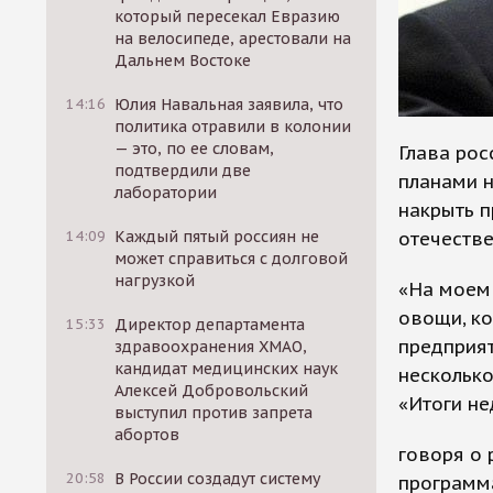
который пересекал Евразию
на велосипеде, арестовали на
Дальнем Востоке
14:16
Юлия Навальная заявила, что
политика отравили в колонии
— это, по ее словам,
Глава ро
подтвердили две
планами н
лаборатории
накрыть п
отечестве
14:09
Каждый пятый россиян не
может справиться с долговой
нагрузкой
«На моем 
овощи, ко
15:33
Директор департамента
предприят
здравоохранения ХМАО,
кандидат медицинских наук
несколько
Алексей Добровольский
«Итоги не
выступил против запрета
абортов
говоря о 
20:58
В России создадут систему
программ