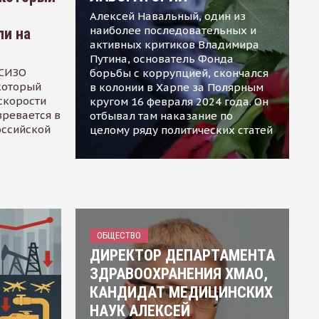
Алексей Навальный, один из
наиболее последовательных и
ли на
активных критиков Владимира
Путина, основатель Фонда
 СИЗО
борьбы с коррупцией, скончался
 который
в колонии в Харпе за Полярным
скорости
кругом 16 февраля 2024 года. Он
зревается в
отбывал там наказание по
оссийской
целому ряду политических статей
ОБЩЕСТВО
ДИРЕКТОР ДЕПАРТАМЕНТА
ЗДРАВООХРАНЕНИЯ ХМАО,
КАНДИДАТ МЕДИЦИНСКИХ
НАУК АЛЕКСЕЙ