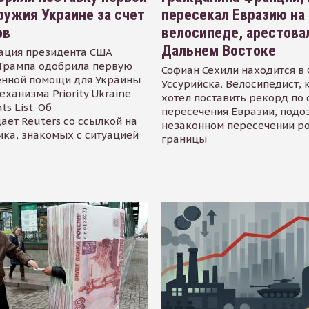
ружия Украине за счет
пересекал Евразию на
ов
велосипеде, арестова
Дальнем Востоке
ация президента США
Трампа одобрила первую
Софиан Сехили находится в
енной помощи для Украины
Уссурийска. Велосипедист,
еханизма Priority Ukraine
хотел поставить рекорд по 
s List. Об
пересечения Евразии, подо
ает Reuters со ссылкой на
незаконном пересечении р
ика, знакомых с ситуацией
границы