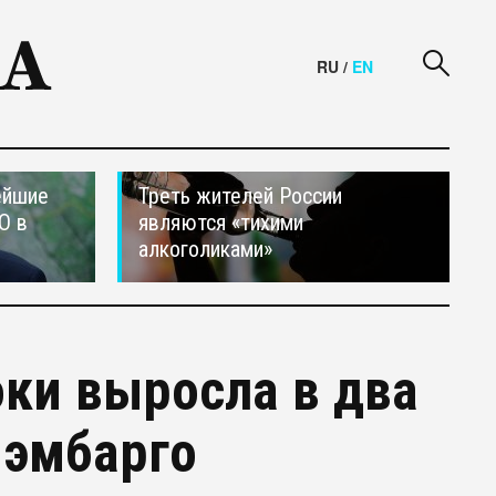
RU
/
EN
ейшие
Треть жителей России
О в
являются «тихими
алкоголиками»
оки выросла в два
 эмбарго