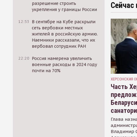
разрешение строить
Сейчас 
укрепления у границы России
12:53
В сентябре на Кубе раскрыли
сеть вербовки местных
жителей в российскую армию.
Наемники рассказали, что их
вербовал сотрудник РАН
22:20
Россия намерена увеличить
военные расходы в 2024 году
почти на 70%
ХЕРСОНСКАЯ О
Часть Хе
предлож
Беларуси
санатор
Глава назн
администр
Владимир С