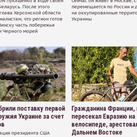
ом Лукашенко в ходе своей
Сейчас он живёт в Москве, 
Беларусь. После этого
перемещается по России и 
глава Херсонской области
на оккупированные террит
налистам, что регион готов
Украины
инску часть побережья
и Черного морей
рили поставку первой
Гражданина Франции,
ружия Украине за счет
пересекал Евразию на
ов
велосипеде, арестова
Дальнем Востоке
ация президента США