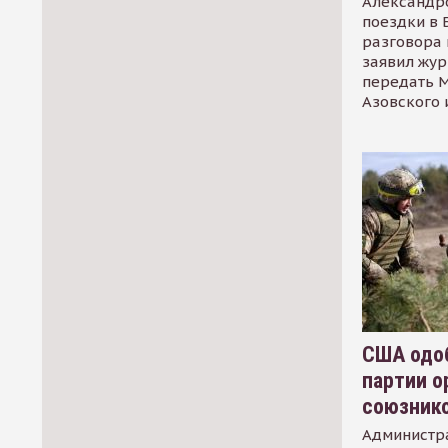
Александр
поездки в 
разговора 
заявил жур
передать М
Азовского 
США одоб
партии о
союзник
Администр