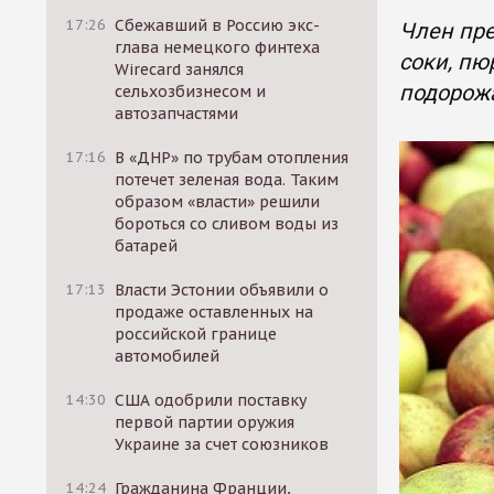
17:26
Сбежавший в Россию экс-
Член пре
глава немецкого финтеха
соки, пю
Wirecard занялся
подорож
сельхозбизнесом и
автозапчастями
17:16
В «ДНР» по трубам отопления
потечет зеленая вода. Таким
образом «власти» решили
бороться со сливом воды из
батарей
17:13
Власти Эстонии объявили о
продаже оставленных на
российской границе
автомобилей
14:30
США одобрили поставку
первой партии оружия
Украине за счет союзников
14:24
Гражданина Франции,