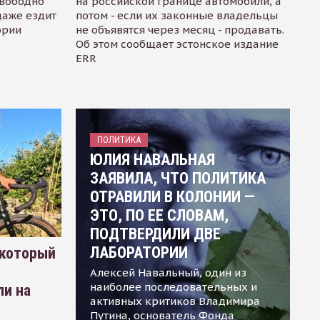
свободно
на российской границе автомобили, а
даже ездит
потом - если их законные владельцы
ории
не объявятся через месяц - продавать.
Об этом сообщает эстонское издание
ERR
ПОЛИТИКА
ЮЛИЯ НАВАЛЬНАЯ
ЗАЯВИЛА, ЧТО ПОЛИТИКА
ОТРАВИЛИ В КОЛОНИИ —
ЭТО, ПО ЕЕ СЛОВАМ,
ПОДТВЕРДИЛИ ДВЕ
ЛАБОРАТОРИИ
 который
Алексей Навальный, один из
наиболее последовательных и
ли на
активных критиков Владимира
Путина, основатель Фонда