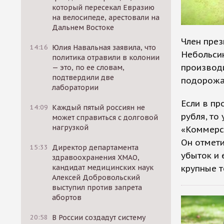
который пересекал Евразию
на велосипеде, арестовали на
Дальнем Востоке
Член пре
14:16
Юлия Навальная заявила, что
Небольсин
политика отравили в колонии
производ
— это, по ее словам,
подтвердили две
подорожа
лаборатории
Если в пр
14:09
Каждый пятый россиян не
рубля, то
может справиться с долговой
нагрузкой
«Коммерса
Он отмети
15:33
Директор департамента
убыток и 
здравоохранения ХМАО,
крупные т
кандидат медицинских наук
Алексей Добровольский
выступил против запрета
абортов
20:58
В России создадут систему