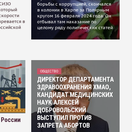
 СИЗО
борьбы с коррупцией, скончался
 который
в колонии в Харпе за Полярным
скорости
кругом 16 февраля 2024 года. Он
зревается в
отбывал там наказание по
оссийской
целому ряду политических статей
ОБЩЕСТВО
ДИРЕКТОР ДЕПАРТАМЕНТА
ЗДРАВООХРАНЕНИЯ ХМАО,
КАНДИДАТ МЕДИЦИНСКИХ
НАУК АЛЕКСЕЙ
ДОБРОВОЛЬСКИЙ
ВЫСТУПИЛ ПРОТИВ
 России
ЗАПРЕТА АБОРТОВ