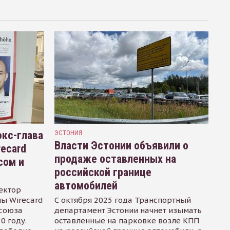
кс-глава
ЭСТОНИЯ
Власти Эстонии объявили о
recard
продаже оставленных на
сом и
российской границе
автомобилей
ектор
ы Wirecard
С октября 2025 года Транспортный
осоюза
департамент Эстонии начнет изымать
0 году.
оставленные на парковке возле КПП