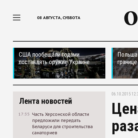
08 АВГУСТА, СУББОТА
США пообещали годами
Польша 
поставлять оружие Украине
границе
06.10.2015 12:
Лента новостей
Цен
17:35
Часть Херсонской области
раз
предложили передать
Беларуси для строительства
санаториев