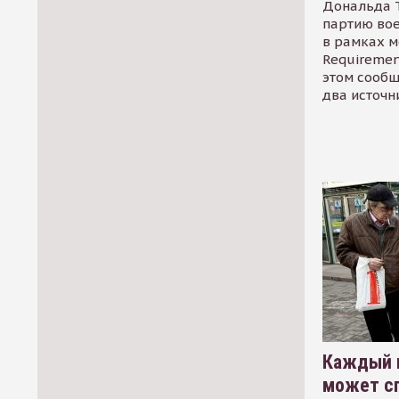
Дональда 
партию во
в рамках м
Requirement
этом сообщ
два источн
Каждый 
может сп