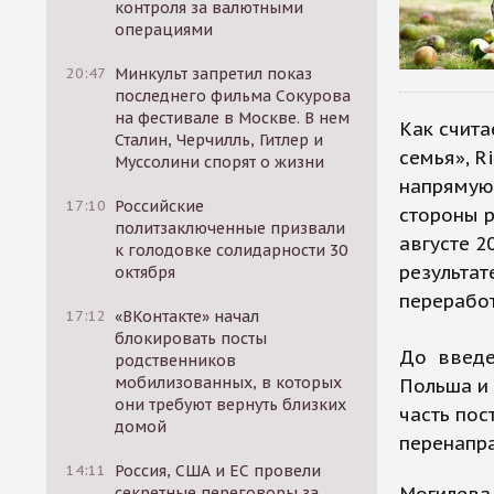
контроля за валютными
операциями
20:47
Минкульт запретил показ
последнего фильма Сокурова
на фестивале в Москве. В нем
Как счита
Сталин, Черчилль, Гитлер и
семья», R
Муссолини спорят о жизни
напрямую 
17:10
Российские
стороны р
политзаключенные призвали
августе 2
к голодовке солидарности 30
результат
октября
переработ
17:12
«ВКонтакте» начал
блокировать посты
До введе
родственников
мобилизованных, в которых
Польша и
они требуют вернуть близких
часть по
домой
перенапра
14:11
Россия, США и ЕС провели
Могилева 
секретные переговоры за