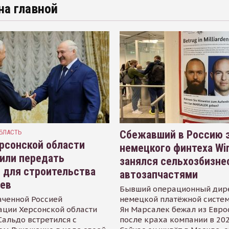
на главной
БЛАСТЬ
Сбежавший в Россию э
рсонской области
немецкого финтеха Wi
или передать
занялся сельхозбизне
 для строительства
автозапчастями
иев
Бывший операционный дир
аченной Россией
немецкой платёжной систем
ации Херсонской области
Ян Марсалек бежал из Евр
альдо встретился с
после краха компании в 202