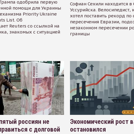
Трампа одобрила первую
Софиан Сехили находится в
енной помощи для Украины
Уссурийска. Велосипедист,
еханизма Priority Ukraine
хотел поставить рекорд по 
s List. Об
пересечения Евразии, подо
ает Reuters со ссылкой на
незаконном пересечении р
ика, знакомых с ситуацией
границы
пятый россиян не
Экономический рост в
равиться с долговой
остановился