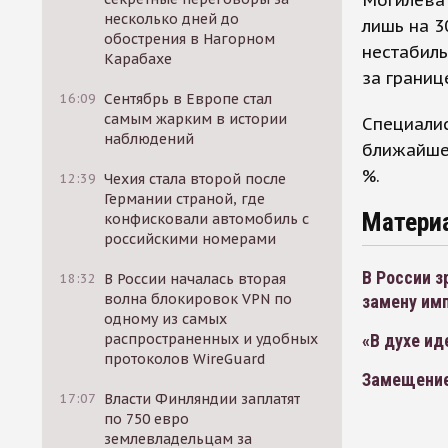
несколько дней до
лишь на 3
обострения в Нагорном
нестабиль
Карабахе
за границ
16:09
Сентябрь в Европе стал
самым жарким в истории
Специалис
наблюдений
ближайше
%.
12:39
Чехия стала второй после
Германии страной, где
Матери
конфисковали автомобиль с
российскими номерами
В России з
18:32
В России началась вторая
волна блокировок VPN по
замену им
одному из самых
«В духе ид
распространенных и удобных
протоколов WireGuard
Замещение
17:07
Власти Финляндии заплатят
по 750 евро
землевладельцам за