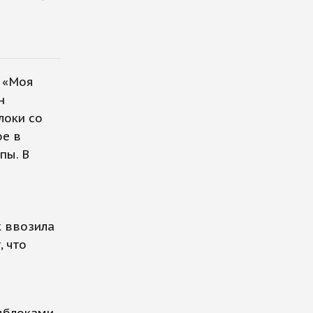
и «Моя
н
локи со
ое в
пы. В
к ввозила
 что
 яблоками