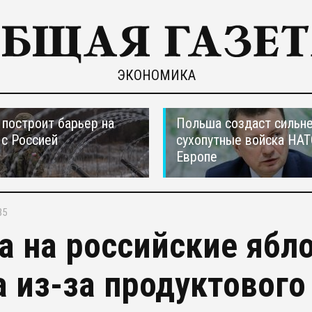
ЭКОНОМИКА
построит барьер на
Польша создаст сильн
 с Россией
сухопутные войска НАТ
Европе
35
а на российские ябл
а из-за продуктового