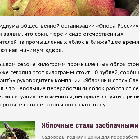
зидиума общественной организации «Опора России»
 заявил, что соки, пюре и сидр отечественных
ителей из промышленных яблок в ближайшее врем
ют как минимум вдвое.
ошлом сезоне килограмм промышленных яблок стоил
 уже сегодня этот килограмм стоит 10 рублей, сообщ
нтЪ» руководитель компании «Яблочный спас» Олег
л, что небольшие переработчики яблок работают се
если ситуация не изменится, им придется уйти с рынк
орговые сети не готовы повышать цену.
Яблочные стали заоблачными
Садоводы подняли цены для переработчи