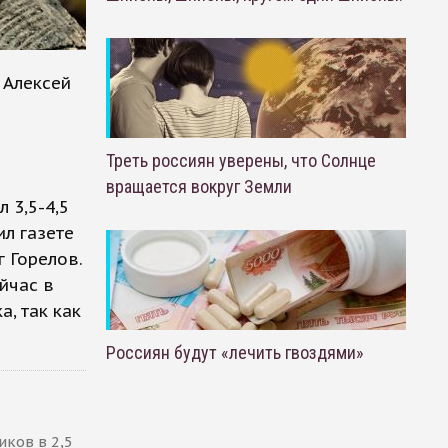
 Алексей
я
Треть россиян уверены, что Солнце
вращается вокруг Земли
 3,5-4,5
ил газете
 Горелов.
йчас в
а, так как
Россиян будут «лечить гвоздями»
ков в 2,5