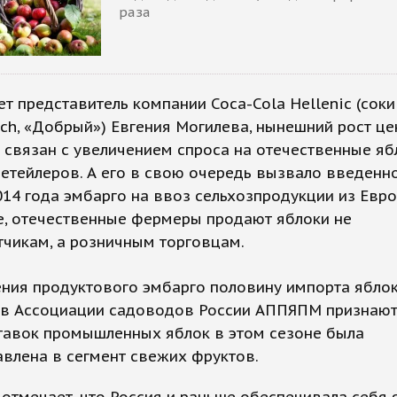
раза
ет представитель компании Coca-Cola Hellenic (сок
ich, «Добрый») Евгения Могилева, нынешний рост це
связан с увеличением спроса на отечественные яб
етейлеров. А его в свою очередь вызвало введенн
014 года эмбарго на ввоз сельхозпродукции из Евро
е, отечественные фермеры продают яблоки не
чикам, а розничным торговцам.
ния продуктового эмбарго половину импорта ябло
 в Ассоциации садоводов России АППЯПМ признают,
ставок промышленных яблок в этом сезоне была
влена в сегмент свежих фруктов.
отмечает, что Россия и раньше обеспечивала себя