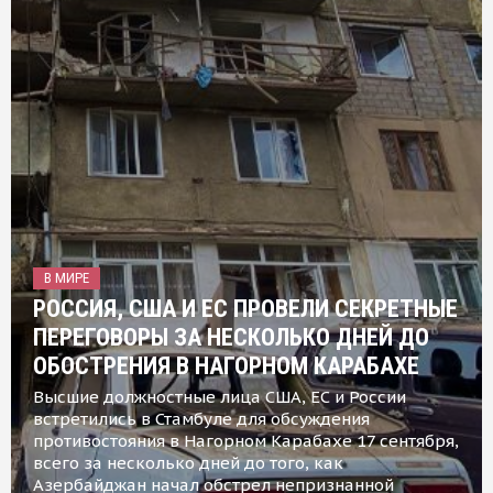
В МИРЕ
РОССИЯ, США И ЕС ПРОВЕЛИ СЕКРЕТНЫЕ
ПЕРЕГОВОРЫ ЗА НЕСКОЛЬКО ДНЕЙ ДО
ОБОСТРЕНИЯ В НАГОРНОМ КАРАБАХЕ
Высшие должностные лица США, ЕС и России
встретились в Стамбуле для обсуждения
противостояния в Нагорном Карабахе 17 сентября,
всего за несколько дней до того, как
Азербайджан начал обстрел непризнанной