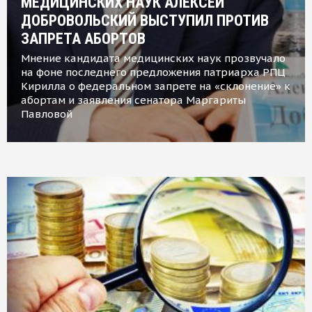
МЕДИЦИНСКИХ НАУК АЛЕКСЕЙ
ДОБРОВОЛЬСКИЙ ВЫСТУПИЛ ПРОТИВ
ЗАПРЕТА АБОРТОВ
Мнение кандидата медицинских наук прозвучало
на фоне последнего предложения патриарха РПЦ
Кирилла о федеральном запрете на «склонение» к
абортам и заявления сенатора Маргариты
Павловой