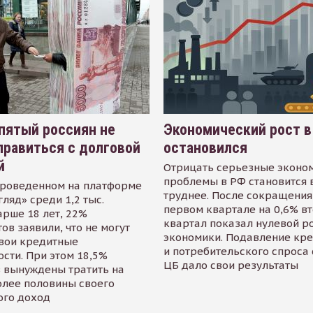
пятый россиян не
Экономический рост в
равиться с долговой
остановился
й
Отрицать серьезные эконо
проблемы в РФ становится 
проведенном на платформе
труднее. После сокращения
гляд» среди 1,2 тыс.
первом квартале на 0,6% в
арше 18 лет, 22%
квартал показал нулевой р
ов заявили, что не могут
экономики. Подавление кр
свои кредитные
и потребительского спроса
сти. При этом 18,5%
ЦБ дало свои результаты
 вынуждены тратить на
олее половины своего
ого доход