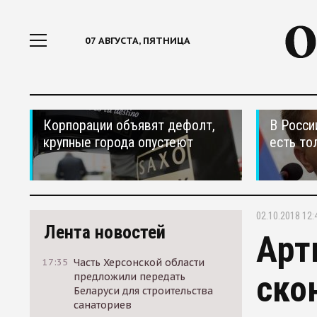
07 АВГУСТА, ПЯТНИЦА
Корпорации объявят дефолт,
В Росси
крупные города опустеют
есть то
02.10.2018 12:
Лента новостей
Арт
17:35
Часть Херсонской области
ско
предложили передать
Беларуси для строительства
санаториев