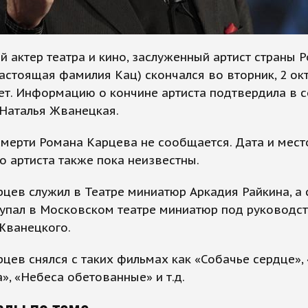
й актер театра и кино, заслуженный артист страны 
астоящая фамилия Кац) скончался во вторник, 2 ок
ет. Информацию о кончине артиста подтвердила в 
 Наталья Жванецкая.
мерти Романа Карцева не сообщается. Дата и мест
о артиста также пока неизвестны.
цев служил в Театре миниатюр Аркадия Райкина, а 
тупал в Московском театре миниатюр под руководс
Жванецкого.
цев снялся с таких фильмах как «Собачье сердце»,
», «Небеса обетованные» и т.д.