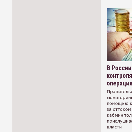
В России
контрол
операци
Правительс
мониторинг
помощью к
за оттоком 
кабмин тол
прислушив
власти