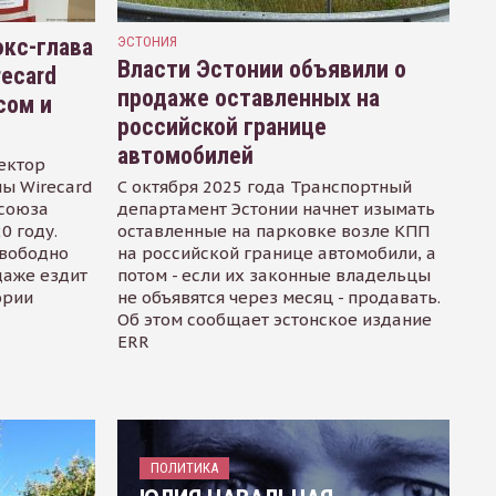
кс-глава
ЭСТОНИЯ
Власти Эстонии объявили о
recard
продаже оставленных на
сом и
российской границе
автомобилей
ектор
ы Wirecard
С октября 2025 года Транспортный
осоюза
департамент Эстонии начнет изымать
0 году.
оставленные на парковке возле КПП
свободно
на российской границе автомобили, а
даже ездит
потом - если их законные владельцы
ории
не объявятся через месяц - продавать.
Об этом сообщает эстонское издание
ERR
ПОЛИТИКА