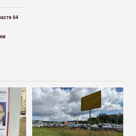
расте 64
зни