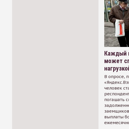
Каждый 
может сп
нагрузко
В опросе, 
«Яндекс.Вз
человек ст
респондент
погашать 
задолженно
заемщиков
выплаты б
ежемесячн