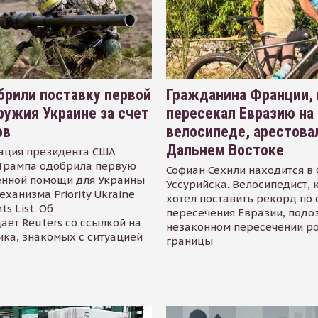
рили поставку первой
Гражданина Франции,
ружия Украине за счет
пересекал Евразию на
ов
велосипеде, арестова
Дальнем Востоке
ация президента США
Трампа одобрила первую
Софиан Сехили находится в
енной помощи для Украины
Уссурийска. Велосипедист,
еханизма Priority Ukraine
хотел поставить рекорд по 
s List. Об
пересечения Евразии, подо
ает Reuters со ссылкой на
незаконном пересечении р
ика, знакомых с ситуацией
границы