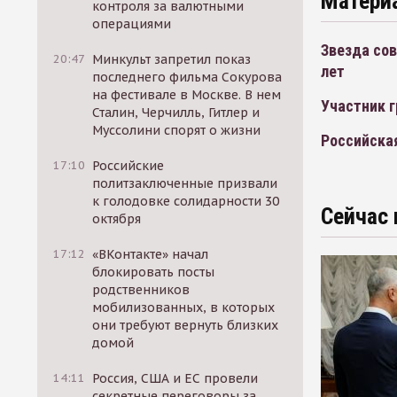
Матери
контроля за валютными
операциями
Звезда сов
20:47
Минкульт запретил показ
лет
последнего фильма Сокурова
на фестивале в Москве. В нем
Участник 
Сталин, Черчилль, Гитлер и
Муссолини спорят о жизни
Российская
17:10
Российские
политзаключенные призвали
к голодовке солидарности 30
Сейчас 
октября
17:12
«ВКонтакте» начал
блокировать посты
родственников
мобилизованных, в которых
они требуют вернуть близких
домой
14:11
Россия, США и ЕС провели
секретные переговоры за