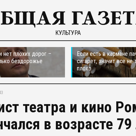
КУЛЬТУРА
и нет плохих дорог –
Если есть в кармане па
лько бездорожье
сигарет, значит все не 
плохо
43
ист театра и кино Р
нчался в возрасте 79