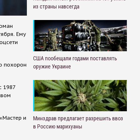
из страны навсегда
Роман
тября. Ему
соцсети
США пообещали годами поставлять
о похорон
оружие Украине
с 1987
твом
 «Мастер и
Минздрав предлагает разрешить ввоз
в Россию марихуаны