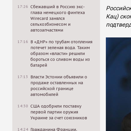
17:26
Сбежавший в Россию экс-
Российск
глава немецкого финтеха
Кац) ско
Wirecard занялся
подтверд
сельхозбизнесом и
автозапчастями
17:16
В «ДНР» по трубам отопления
потечет зеленая вода. Таким
образом «власти» решили
бороться со сливом воды из
батарей
17:13
Власти Эстонии объявили о
продаже оставленных на
российской границе
автомобилей
14:30
США одобрили поставку
первой партии оружия
Украине за счет союзников
14:24
Гражданина Франции,