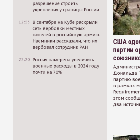
разрешение строить
укрепления у границы России
12:53
В сентябре на Кубе раскрыли
сеть вербовки местных
жителей в российскую армию.
США одоб
Наемники рассказали, что их
вербовал сотрудник РАН
партии о
союзник
22:20
Россия намерена увеличить
военные расходы в 2024 году
Администр
почти на 70%
Дональда 
партию во
в рамках м
Requirement
этом сообщ
два источн