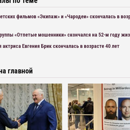
алы по теме
етских фильмов «Экипаж» и «Чародеи» скончалась в воз
группы «Отпетые мошенники» скончался на 52-м году жи
 актриса Евгения Брик скончалась в возрасте 40 лет
на главной