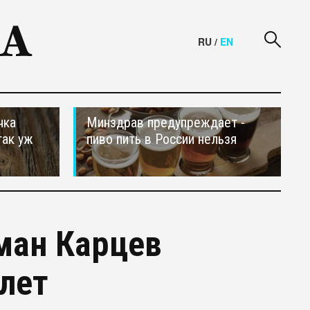
RU
/
EN
чка
Минздрав предупреждает -
так уж
пиво пить в России нельзя
оман Карцев
 лет