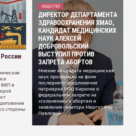
ОБЩЕСТВО
ДИРЕКТОР ДЕПАРТАМЕНТА
ЗДРАВООХРАНЕНИЯ ХМАО,
КАНДИДАТ МЕДИЦИНСКИХ
НАУК АЛЕКСЕЙ
ДОБРОВОЛЬСКИЙ
ВЫСТУПИЛ ПРОТИВ
 России
ЗАПРЕТА АБОРТОВ
Мнение кандидата медицинских
мические
наук прозвучало на фоне
все
последнего предложения
 ВВП в
патриарха РПЦ Кирилла о
торой
федеральном запрете на
ост
«склонение» к абортам и
едитования
заявления сенатора Маргариты
 со стороны
Павловой