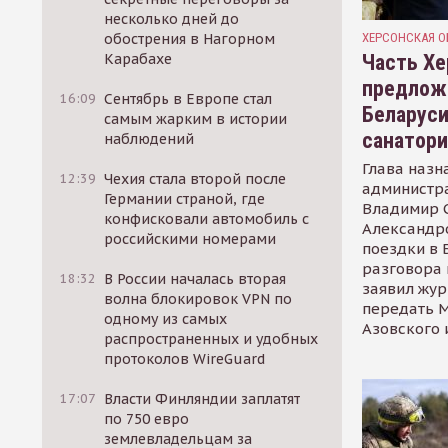
несколько дней до
ХЕРСОНСКАЯ О
обострения в Нагорном
Часть Хе
Карабахе
предлож
16:09
Сентябрь в Европе стал
Беларуси
самым жарким в истории
санатор
наблюдений
Глава назн
12:39
Чехия стала второй после
администр
Германии страной, где
Владимир С
конфисковали автомобиль с
Александр
российскими номерами
поездки в 
разговора 
18:32
В России началась вторая
заявил жур
волна блокировок VPN по
передать М
одному из самых
Азовского 
распространенных и удобных
протоколов WireGuard
17:07
Власти Финляндии заплатят
по 750 евро
землевладельцам за