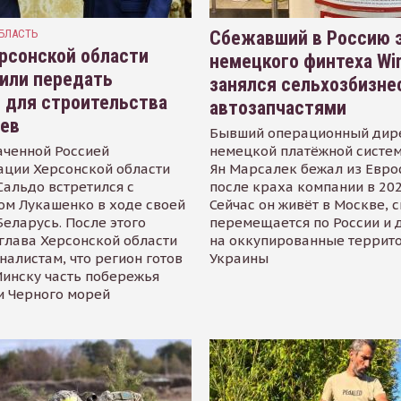
БЛАСТЬ
Сбежавший в Россию э
рсонской области
немецкого финтеха Wi
или передать
занялся сельхозбизне
 для строительства
автозапчастями
иев
Бывший операционный дир
аченной Россией
немецкой платёжной систем
ации Херсонской области
Ян Марсалек бежал из Евр
альдо встретился с
после краха компании в 202
ом Лукашенко в ходе своей
Сейчас он живёт в Москве, 
Беларусь. После этого
перемещается по России и 
глава Херсонской области
на оккупированные террит
налистам, что регион готов
Украины
инску часть побережья
и Черного морей