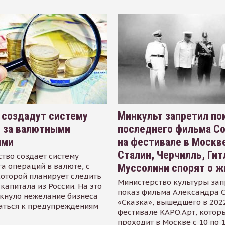
 создадут систему
Минкульт запретил по
я за валютными
последнего фильма С
ями
на фестивале в Москве
Сталин, Черчилль, Гит
тво создает систему
а операций в валюте, с
Муссолини спорят о ж
оторой планирует следить
Министерство культуры зап
капитала из России. На это
показ фильма Александра 
кнуло нежелание бизнеса
«Сказка», вышедшего в 2022
аться к предупреждениям
фестивале КАРО.Арт, котор
проходит в Москве с 10 по 