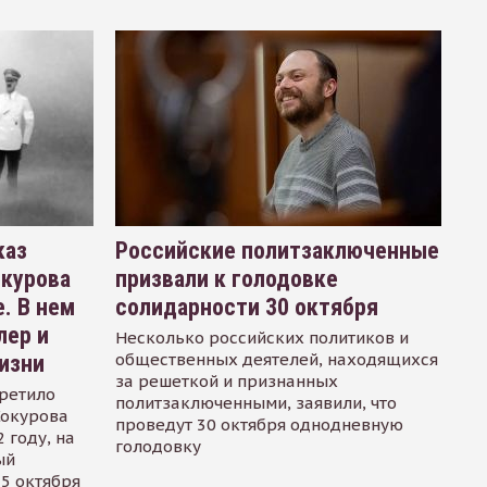
каз
Российские политзаключенные
окурова
призвали к голодовке
. В нем
солидарности 30 октября
лер и
Несколько российских политиков и
общественных деятелей, находящихся
изни
за решеткой и признанных
ретило
политзаключенными, заявили, что
Сокурова
проведут 30 октября однодневную
 году, на
голодовку
ый
15 октября