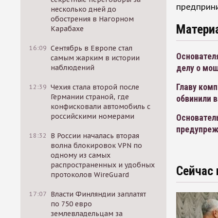
предприн
несколько дней до
обострения в Нагорном
Матери
Карабахе
16:09
Сентябрь в Европе стал
Основател
самым жарким в истории
делу о мо
наблюдений
Главу комп
12:39
Чехия стала второй после
Германии страной, где
обвинили в
конфисковали автомобиль с
российскими номерами
Основатель
предупрежд
18:32
В России началась вторая
волна блокировок VPN по
одному из самых
распространенных и удобных
Сейчас 
протоколов WireGuard
17:07
Власти Финляндии заплатят
по 750 евро
землевладельцам за