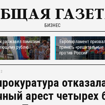
БИЗНЕС
и заржавел памятник
Европарламент призва
еющему рублю
принять «решительные
против России
12
прокуратура отказал
чный арест четырех 