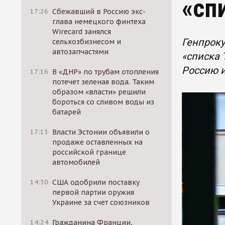
«сп
17:26
Сбежавший в Россию экс-
глава немецкого финтеха
Wirecard занялся
Генпроку
сельхозбизнесом и
автозапчастями
«списка 
Россию и
17:16
В «ДНР» по трубам отопления
потечет зеленая вода. Таким
образом «власти» решили
бороться со сливом воды из
батарей
17:13
Власти Эстонии объявили о
продаже оставленных на
российской границе
автомобилей
14:30
США одобрили поставку
первой партии оружия
Украине за счет союзников
14:24
Гражданина Франции,