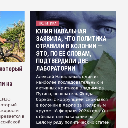
ПОЛИТИКА
ЮЛИЯ НАВАЛЬНАЯ
ЗАЯВИЛА, ЧТО ПОЛИТИКА
ОТРАВИЛИ В КОЛОНИИ —
ЭТО, ПО ЕЕ СЛОВАМ,
ПОДТВЕРДИЛИ ДВЕ
ЛАБОРАТОРИИ
 который
Алексей Навальный, один из
наиболее последовательных и
ли на
активных критиков Владимира
Путина, основатель Фонда
 СИЗО
борьбы с коррупцией, скончался
 который
в колонии в Харпе за Полярным
скорости
кругом 16 февраля 2024 года. Он
зревается в
отбывал там наказание по
оссийской
целому ряду политических статей