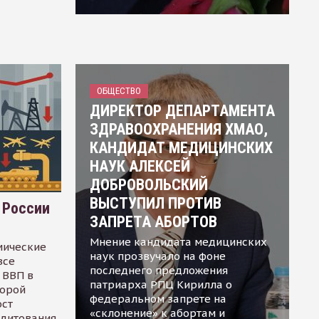
ОБЩЕСТВО
ДИРЕКТОР ДЕПАРТАМЕНТА
ЗДРАВООХРАНЕНИЯ ХМАО,
КАНДИДАТ МЕДИЦИНСКИХ
НАУК АЛЕКСЕЙ
ДОБРОВОЛЬСКИЙ
ВЫСТУПИЛ ПРОТИВ
 России
ЗАПРЕТА АБОРТОВ
Мнение кандидата медицинских
мические
наук прозвучало на фоне
все
последнего предложения
 ВВП в
патриарха РПЦ Кирилла о
торой
федеральном запрете на
ост
«склонение» к абортам и
едитования