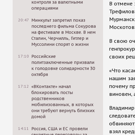
контроля за валютными
В отмене 
операциями
Трефилову
Мурманск
20:47
Минкульт запретил показ
последнего фильма Сокурова
Москотов
на фестивале в Москве. В нем
Сталин, Черчилль, Гитлер и
В свою оч
Муссолини спорят о жизни
генпроку
своих ре
17:10
Российские
политзаключенные призвали
к голодовке солидарности 30
«Что каса
октября
нашим зая
почему пр
17:12
«ВКонтакте» начал
блокировать посты
виновен, 
родственников
мобилизованных, в которых
Владимир 
они требуют вернуть близких
следовате
домой
обвиняют 
14:11
Россия, США и ЕС провели
взял кред
секретные переговоры за