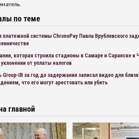
иматель.
алы по теме
я платежной системы ChronoPay Павла Врублевского зад
шенничестве
ании, которая строила стадионы в Самаре и Саранске к 
 уклонении от уплаты налогов
 Group-IB за год до задержания записал видео для близк
ением, что его могут арестовать или убить
на главной