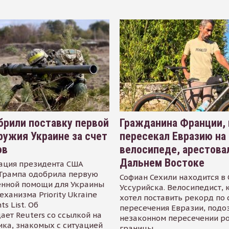
рили поставку первой
Гражданина Франции,
ружия Украине за счет
пересекал Евразию на
ов
велосипеде, арестова
Дальнем Востоке
ация президента США
Трампа одобрила первую
Софиан Сехили находится в
енной помощи для Украины
Уссурийска. Велосипедист,
еханизма Priority Ukraine
хотел поставить рекорд по 
s List. Об
пересечения Евразии, подо
ает Reuters со ссылкой на
незаконном пересечении р
ика, знакомых с ситуацией
границы