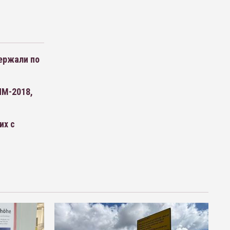
ержали по
ЧМ-2018,
их с