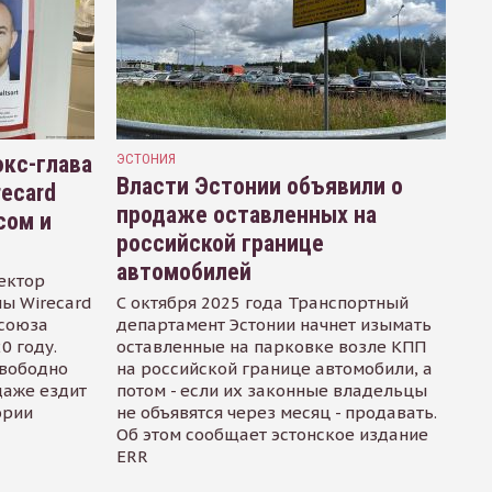
кс-глава
ЭСТОНИЯ
Власти Эстонии объявили о
recard
продаже оставленных на
сом и
российской границе
автомобилей
ектор
ы Wirecard
С октября 2025 года Транспортный
осоюза
департамент Эстонии начнет изымать
0 году.
оставленные на парковке возле КПП
свободно
на российской границе автомобили, а
даже ездит
потом - если их законные владельцы
ории
не объявятся через месяц - продавать.
Об этом сообщает эстонское издание
ERR