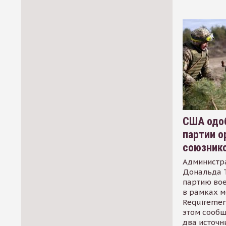
США одоб
партии о
союзник
Администр
Дональда 
партию во
в рамках м
Requirement
этом сообщ
два источн