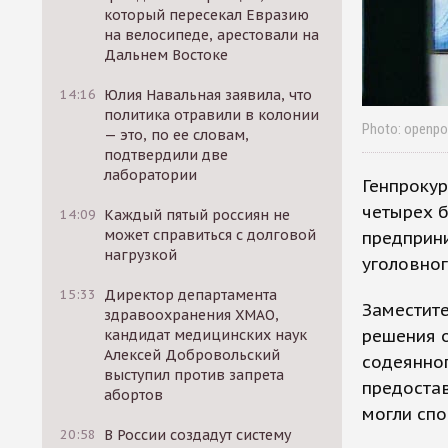
который пересекал Евразию
на велосипеде, арестовали на
Дальнем Востоке
14:16
Юлия Навальная заявила, что
политика отравили в колонии
Photo: openpol
— это, по ее словам,
подтвердили две
лаборатории
Генпрокур
четырех б
14:09
Каждый пятый россиян не
может справиться с долговой
предприни
нагрузкой
уголовног
15:33
Директор департамента
Заместите
здравоохранения ХМАО,
решения 
кандидат медицинских наук
Алексей Добровольский
содеянног
выступил против запрета
предостав
абортов
могли спо
20:58
В России создадут систему