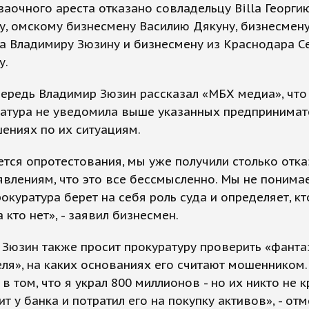
заочного ареста отказано совладельцу Billa Георги
, омскому бизнесмену Василию Дякуну, бизнесмену
а Владимиру Зюзину и бизнесмену из Краснодара С
у.
ередь Владимир Зюзин рассказал «МБХ медиа», что
ратура не уведомила выше указанных предпринимат
шениях по их ситуациям.
ется опротестования, мы уже получили столько отка
влениям, что это все бессмысленно. Мы не понима
окуратура берет на себя роль суда и определяет, кт
а кто нет», - заявил бизнесмен.
Зюзин также просит прокуратуру проверить «фанта
ля», на каких основаниях его считают мошенником.
в том, что я украл 800 миллионов - но их никто не кр
ит у банка и потратил его на покупку активов», - отм