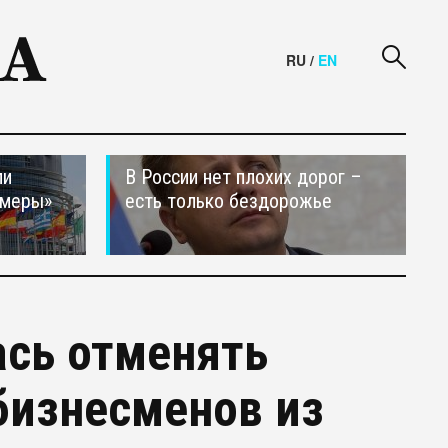
RU
/
EN
ли
В России нет плохих дорог –
 меры»
есть только бездорожье
ась отменять
бизнесменов из