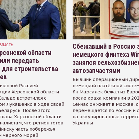
БЛАСТЬ
Сбежавший в Россию э
рсонской области
немецкого финтеха Wi
или передать
занялся сельхозбизне
 для строительства
автозапчастями
иев
Бывший операционный дир
аченной Россией
немецкой платёжной систем
ации Херсонской области
Ян Марсалек бежал из Евр
альдо встретился с
после краха компании в 202
ом Лукашенко в ходе своей
Сейчас он живёт в Москве, 
Беларусь. После этого
перемещается по России и 
глава Херсонской области
на оккупированные террит
налистам, что регион готов
Украины
инску часть побережья
и Черного морей