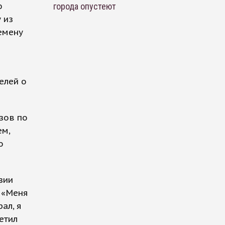
ю
города опустеют
 из
емену
елей о
зов по
ем,
о
зии
 «Меня
ал, я
етил