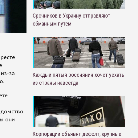
Срочников в Украину отправляют
обманным путем
аресте
е
 из-за
Каждый пятый россиянин хочет уехать
о.
из страны навсегда
ете
едомство
бы они
Корпорации объявят дефолт, крупные