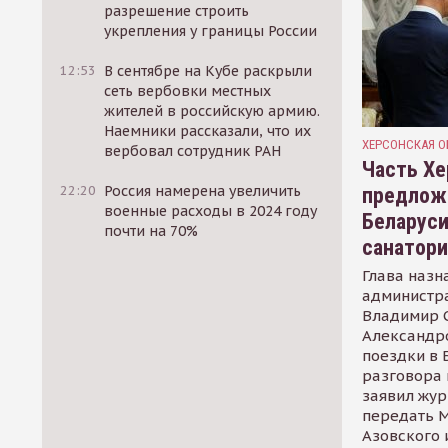
разрешение строить
укрепления у границы России
12:53
В сентябре на Кубе раскрыли
сеть вербовки местных
жителей в российскую армию.
Наемники рассказали, что их
ХЕРСОНСКАЯ О
вербовал сотрудник РАН
Часть Хе
22:20
Россия намерена увеличить
предлож
военные расходы в 2024 году
Беларуси
почти на 70%
санатор
Глава назн
администр
Владимир С
Александр
поездки в 
разговора 
заявил жур
передать М
Азовского 