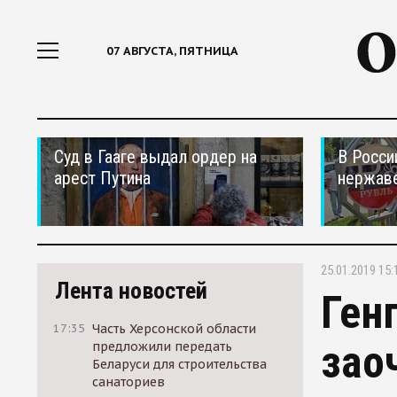
07 АВГУСТА, ПЯТНИЦА
Суд в Гааге выдал ордер на
В Росси
арест Путина
нержав
25.01.2019 15:
Лента новостей
Ген
17:35
Часть Херсонской области
зао
предложили передать
Беларуси для строительства
санаториев