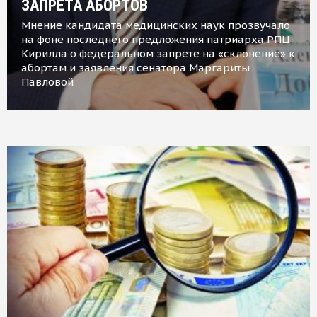
ЗАПРЕТА АБОРТОВ
Мнение кандидата медицинских наук прозвучало
на фоне последнего предложения патриарха РПЦ
Кирилла о федеральном запрете на «склонение» к
абортам и заявления сенатора Маргариты
Павловой