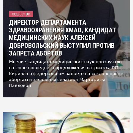
ОБЩЕСТВО
ДИРЕКТОР ДЕПАРТАМЕНТА
ЗДРАВООХРАНЕНИЯ ХМАО, КАНДИДАТ
МЕДИЦИНСКИХ НАУК АЛЕКСЕЙ
ДОБРОВОЛЬСКИЙ ВЫСТУПИЛ ПРОТИВ
ЗАПРЕТА АБОРТОВ
Мнение кандидата медицинских наук прозвучало
на фоне последнего предложения патриарха РПЦ
Кирилла о федеральном запрете на «склонение» к
абортам и заявления сенатора Маргариты
Павловой