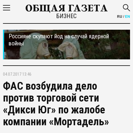
БИЗНЕС
RU
/
EN
Россияне скупают йод на случай ядерной
войны
04.07.2017 13:46
ФАС возбудила дело
против торговой сети
«Дикси Юг» по жалобе
компании «Мортадель»