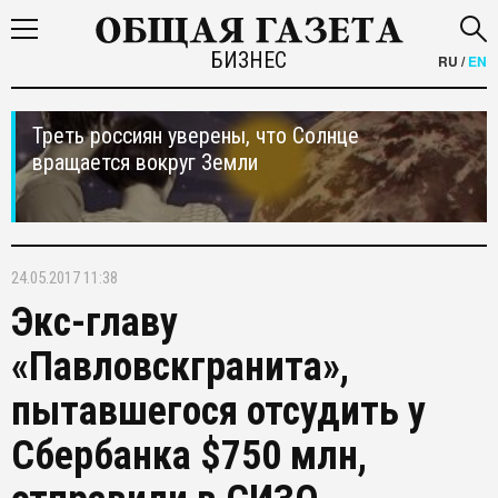
БИЗНЕС
RU
/
EN
Треть россиян уверены, что Солнце
вращается вокруг Земли
24.05.2017 11:38
Экс-главу
«Павловскгранита»,
пытавшегося отсудить у
Сбербанка $750 млн,