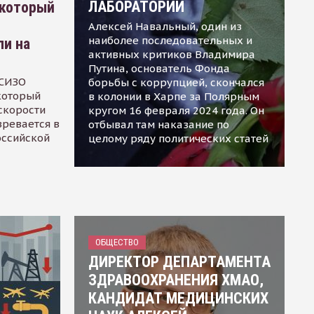
ЛАБОРАТОРИИ
 который
Алексей Навальный, один из
наиболее последовательных и
ли на
активных критиков Владимира
Путина, основатель Фонда
 СИЗО
борьбы с коррупцией, скончался
 который
в колонии в Харпе за Полярным
скорости
кругом 16 февраля 2024 года. Он
зревается в
отбывал там наказание по
оссийской
целому ряду политических статей
ОБЩЕСТВО
ДИРЕКТОР ДЕПАРТАМЕНТА
ЗДРАВООХРАНЕНИЯ ХМАО,
КАНДИДАТ МЕДИЦИНСКИХ