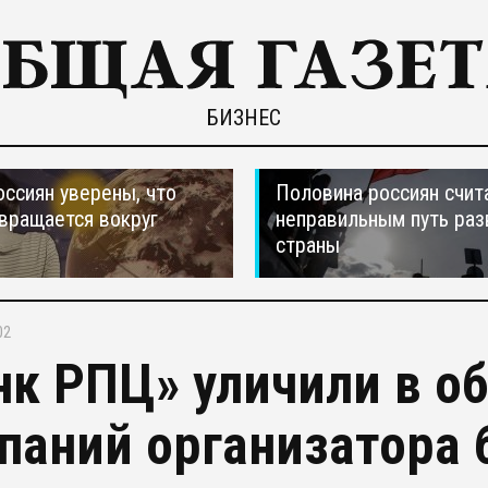
БИЗНЕС
оссиян уверены, что
Половина россиян счит
вращается вокруг
неправильным путь раз
страны
02
нк РПЦ» уличили в о
паний организатора