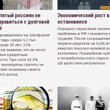
пятый россиян не
Экономический рост в
равиться с долговой
остановился
й
Отрицать серьезные эконо
проблемы в РФ становится 
проведенном на платформе
труднее. После сокращения
гляд» среди 1,2 тыс.
первом квартале на 0,6% в
арше 18 лет, 22%
квартал показал нулевой р
ов заявили, что не могут
экономики. Подавление кр
свои кредитные
и потребительского спроса
сти. При этом 18,5%
ЦБ дало свои результаты
 вынуждены тратить на
олее половины своего
ого доход