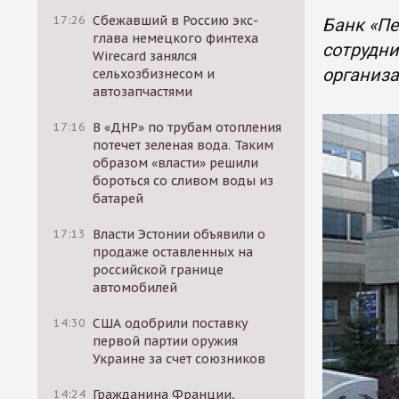
17:26
Сбежавший в Россию экс-
Банк «Пе
глава немецкого финтеха
сотрудн
Wirecard занялся
организ
сельхозбизнесом и
автозапчастями
17:16
В «ДНР» по трубам отопления
потечет зеленая вода. Таким
образом «власти» решили
бороться со сливом воды из
батарей
17:13
Власти Эстонии объявили о
продаже оставленных на
российской границе
автомобилей
14:30
США одобрили поставку
первой партии оружия
Украине за счет союзников
14:24
Гражданина Франции,