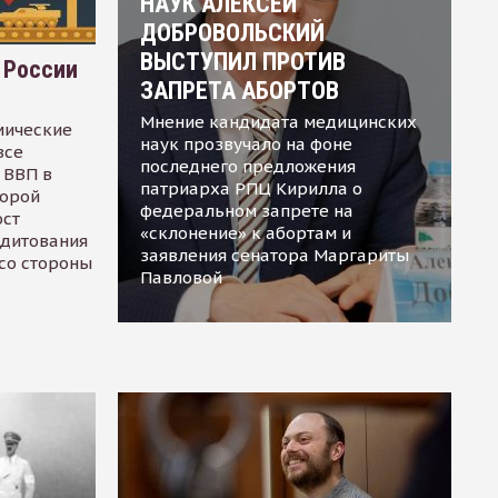
НАУК АЛЕКСЕЙ
ДОБРОВОЛЬСКИЙ
ВЫСТУПИЛ ПРОТИВ
 России
ЗАПРЕТА АБОРТОВ
Мнение кандидата медицинских
мические
наук прозвучало на фоне
все
последнего предложения
 ВВП в
патриарха РПЦ Кирилла о
торой
федеральном запрете на
ост
«склонение» к абортам и
едитования
заявления сенатора Маргариты
 со стороны
Павловой