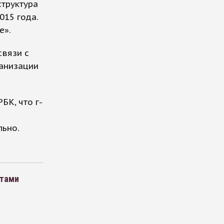
труктура
015 года.
е».
связи с
анизации
К, что г-
льно.
етами