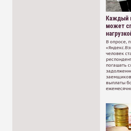
Каждый 
может сп
нагрузко
В опросе, 
«Яндекс.Вз
человек ст
респондент
погашать 
задолженно
заемщиков
выплаты б
ежемесячн