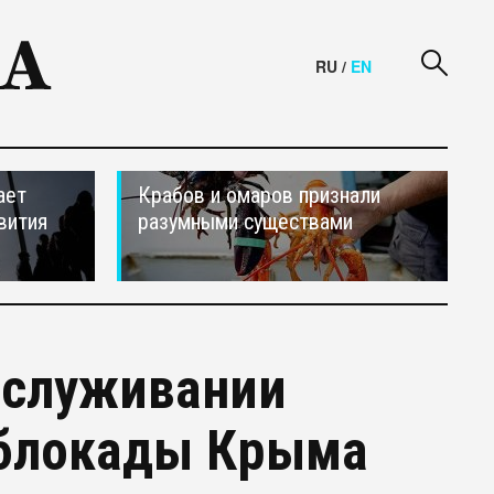
RU
/
EN
ает
Крабов и омаров признали
вития
разумными существами
бслуживании
 блокады Крыма