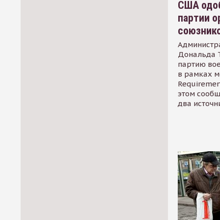
США одоб
партии о
союзник
Администр
Дональда 
партию во
в рамках м
Requirement
этом сообщ
два источн