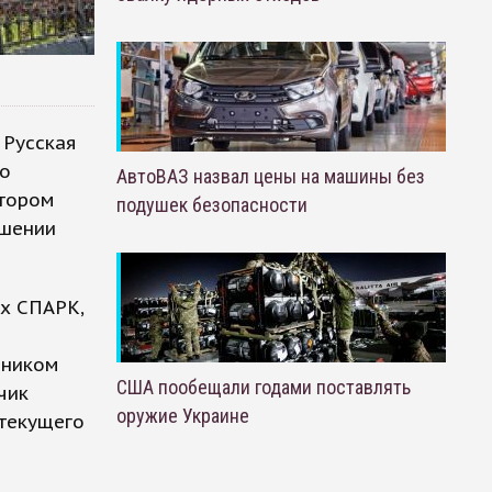
 Русская
го
АвтоВАЗ назвал цены на машины без
атором
подушек безопасности
ошении
ых СПАРК,
нником
США пообещали годами поставлять
чик
оружие Украине
 текущего