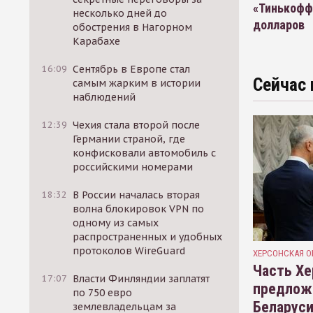
«Тинькофф
несколько дней до
долларов
обострения в Нагорном
Карабахе
16:09
Сентябрь в Европе стал
Сейчас 
самым жарким в истории
наблюдений
12:39
Чехия стала второй после
Германии страной, где
конфисковали автомобиль с
российскими номерами
18:32
В России началась вторая
волна блокировок VPN по
одному из самых
распространенных и удобных
протоколов WireGuard
ХЕРСОНСКАЯ О
Часть Хе
17:07
Власти Финляндии заплатят
предлож
по 750 евро
Беларуси
землевладельцам за