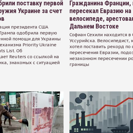
рили поставку первой
Гражданина Франции,
ружия Украине за счет
пересекал Евразию на
ов
велосипеде, арестова
Дальнем Востоке
ация президента США
Трампа одобрила первую
Софиан Сехили находится в
енной помощи для Украины
Уссурийска. Велосипедист,
еханизма Priority Ukraine
хотел поставить рекорд по 
s List. Об
пересечения Евразии, подо
ает Reuters со ссылкой на
незаконном пересечении р
ика, знакомых с ситуацией
границы