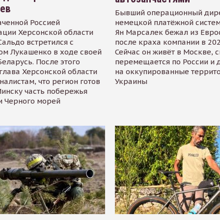
иев
Бывший операционный дир
аченной Россией
немецкой платёжной систем
ации Херсонской области
Ян Марсалек бежал из Евр
альдо встретился с
после краха компании в 202
ом Лукашенко в ходе своей
Сейчас он живёт в Москве, 
Беларусь. После этого
перемещается по России и 
глава Херсонской области
на оккупированные террит
налистам, что регион готов
Украины
инску часть побережья
и Черного морей