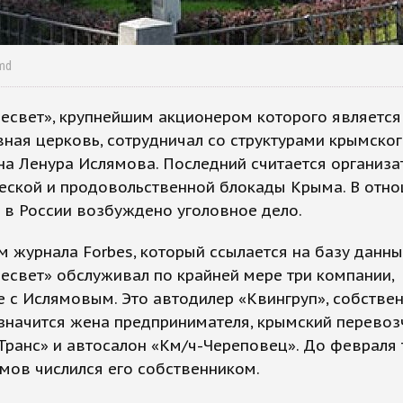
md
есвет», крупнейшим акционером которого является
ная церковь, сотрудничал со структурами крымско
на Ленура Ислямова. Последний считается организ
ческой и продовольственной блокады Крыма. В отн
 в России возбуждено уголовное дело.
 журнала Forbes, который ссылается на базу данн
есвет» обслуживал по крайней мере три компании,
 с Ислямовым. Это автодилер «Квингруп», собстве
значится жена предпринимателя, крымский перевоз
ранс» и автосалон «Км/ч-Череповец». До февраля
мов числился его собственником.