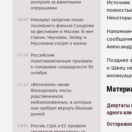
Источник 
контроля за валютными
операциями
полностью
Некоторы
20:47
Минкульт запретил показ
последнего фильма Сокурова
Напомним,
на фестивале в Москве. В нем
Сталин, Черчилль, Гитлер и
сообщени
Муссолини спорят о жизни
Александ
17:10
Российские
Позднее в
политзаключенные призвали
к голодовке солидарности 30
н Швец не
октября
инсинуаци
17:12
«ВКонтакте» начал
Матери
блокировать посты
родственников
мобилизованных, в которых
Депутаты 
они требуют вернуть близких
одного кли
домой
Осторожно
14:11
Россия, США и ЕС провели
секретные переговоры за