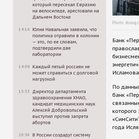
который пересекал Евразию
на велосипеде, арестовали на
Дальнем Востоке
Photo: dosug.
14:16
Юлия Навальная заявила, что
политика отравили в колонии
Банк «Пер
— это, по ее словам,
православ
подтвердили две
лаборатории
бизнесме
энергети
14:09
Каждый пятый россиян не
Исламова
может справиться с долговой
нагрузкой
По данным
15:33
Директор департамента
банк «Пер
здравоохранения ХМАО,
связанные
кандидат медицинских наук
Алексей Добровольский
которого 
выступил против запрета
«СимСитиТ
абортов
года Исля
20:58
В России создадут систему