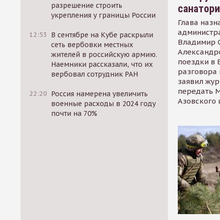
разрешение строить
санатор
укрепления у границы России
Глава назн
администр
12:53
В сентябре на Кубе раскрыли
Владимир С
сеть вербовки местных
Александр
жителей в российскую армию.
поездки в 
Наемники рассказали, что их
разговора 
вербовал сотрудник РАН
заявил жур
передать М
22:20
Россия намерена увеличить
Азовского 
военные расходы в 2024 году
почти на 70%