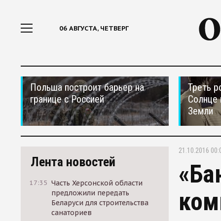
06 АВГУСТА, ЧЕТВЕРГ
Польша построит барьер на
Треть р
границе с Россией
Солнце 
Земли
21.10.2016 00:
Лента новостей
«Ба
17:35
Часть Херсонской области
ком
предложили передать
Беларуси для строительства
санаториев