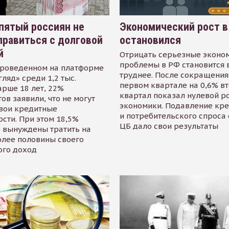
пятый россиян не
Экономический рост в
равиться с долговой
остановился
й
Отрицать серьезные эконо
проблемы в РФ становится 
проведенном на платформе
труднее. После сокращения
гляд» среди 1,2 тыс.
первом квартале на 0,6% в
арше 18 лет, 22%
квартал показал нулевой р
ов заявили, что не могут
экономики. Подавление кр
свои кредитные
и потребительского спроса
сти. При этом 18,5%
ЦБ дало свои результаты
 вынуждены тратить на
олее половины своего
ого доход