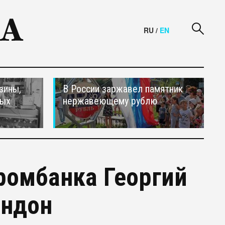
RU
/
EN
зины,
В России заржавел памятник
тых
нержавеющему рублю
ромбанка Георгий
ондон