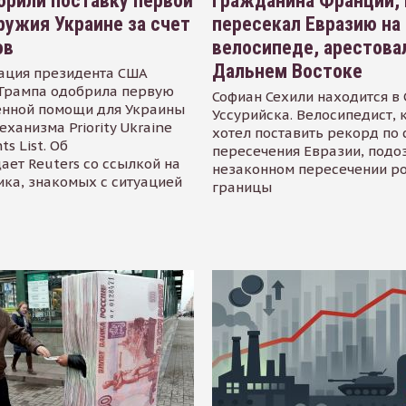
рили поставку первой
Гражданина Франции,
ружия Украине за счет
пересекал Евразию на
ов
велосипеде, арестова
Дальнем Востоке
ация президента США
Трампа одобрила первую
Софиан Сехили находится в
енной помощи для Украины
Уссурийска. Велосипедист,
еханизма Priority Ukraine
хотел поставить рекорд по 
s List. Об
пересечения Евразии, подо
ает Reuters со ссылкой на
незаконном пересечении р
ика, знакомых с ситуацией
границы