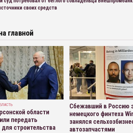
й суд потребовал от беглого совладельца Внешпромбанк
источники своих средств
на главной
БЛАСТЬ
Сбежавший в Россию э
рсонской области
немецкого финтеха Wi
или передать
занялся сельхозбизне
 для строительства
автозапчастями