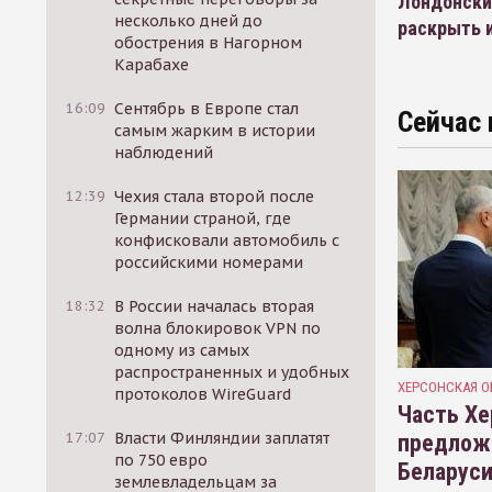
Лондонски
несколько дней до
раскрыть 
обострения в Нагорном
Карабахе
16:09
Сентябрь в Европе стал
Сейчас 
самым жарким в истории
наблюдений
12:39
Чехия стала второй после
Германии страной, где
конфисковали автомобиль с
российскими номерами
18:32
В России началась вторая
волна блокировок VPN по
одному из самых
распространенных и удобных
ХЕРСОНСКАЯ О
протоколов WireGuard
Часть Хе
17:07
Власти Финляндии заплатят
предлож
по 750 евро
Беларуси
землевладельцам за