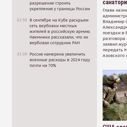
санатор
разрешение строить
укрепления у границы России
Глава назн
администр
12:53
В сентябре на Кубе раскрыли
Владимир С
сеть вербовки местных
Александр
жителей в российскую армию.
поездки в 
Наемники рассказали, что их
разговора 
вербовал сотрудник РАН
заявил жур
передать М
22:20
Россия намерена увеличить
Азовского 
военные расходы в 2024 году
почти на 70%