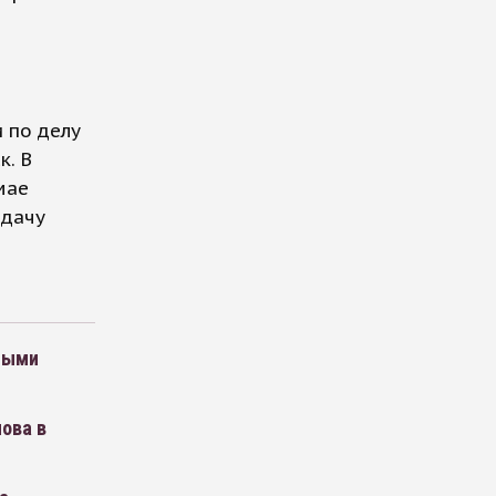
й
 по делу
к. В
ае ​
ыдачу
нными
ова в