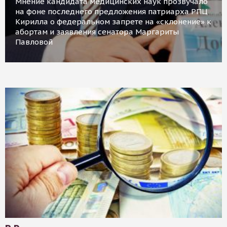
Мнение кандидата медицинских наук прозвучало
на фоне последнего предложения патриарха РПЦ
Кирилла о федеральном запрете на «склонение» к
абортам и заявления сенатора Маргариты
Павловой