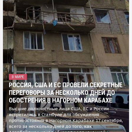
В МИРЕ
РОССИЯ, США И ЕС ПРОВЕЛИ СЕКРЕТНЫЕ
ПЕРЕГОВОРЫ ЗА НЕСКОЛЬКО ДНЕЙ ДО
ОБОСТРЕНИЯ В НАГОРНОМ КАРАБАХЕ
Высшие должностные лица США, ЕС и России
встретились в Стамбуле для обсуждения
противостояния в Нагорном Карабахе 17 сентября,
всего за несколько дней до того, как