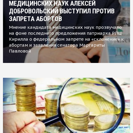
МЕДИЦИНСКИХ НАУК АЛЕКСЕЙ
ДОБРОВОЛЬСКИЙ ВЫСТУПИЛ ПРОТИВ
ЗАПРЕТА АБОРТОВ
Мнение кандидата медицинских наук прозвучало
на фоне последнего предложения патриарха РПЦ
Кирилла о федеральном запрете на «склонение» к
абортам и заявления сенатора Маргариты
Павловой