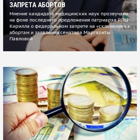
ЗАПРЕТА АБОРТОВ
Мнение кандидата медицинских наук прозвучало
на фоне последнего предложения патриарха РПЦ
Кирилла о федеральном запрете на «склонение» к
абортам и заявления сенатора Маргариты
Павловой