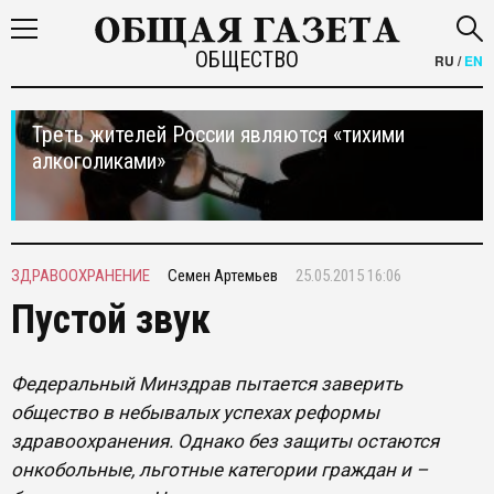
ОБЩЕСТВО
RU
/
EN
Треть жителей России являются «тихими
алкоголиками»
ЗДРАВООХРАНЕНИЕ
Семен Артемьев
25.05.2015 16:06
Пустой звук
Федеральный Минздрав пытается заверить
общество в небывалых успехах реформы
здравоохранения. Однако без защиты остаются
онкобольные, льготные категории граждан и –