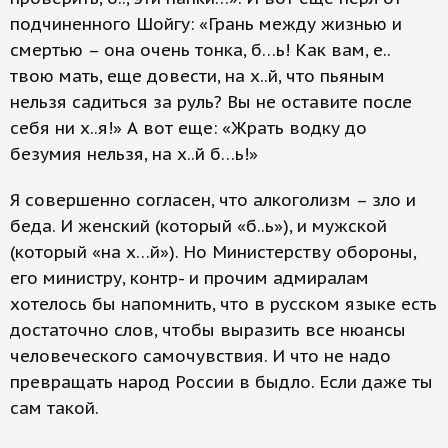
подчиненного Шойгу: «Грань между жизнью и
смертью – она очень тонка, б…ь! Как вам, е..
твою мать, еще довести, на х..й, что пьяным
нельзя садиться за руль? Вы не оставите после
себя ни х..я!» А вот еще: «Жрать водку до
безумия нельзя, на х..й б…ь!»
Я совершенно согласен, что алкоголизм – зло и
беда. И женский (который «б..ь»), и мужской
(который «на х…й»). Но Министерству обороны,
его министру, контр- и прочим адмиралам
хотелось бы напомнить, что в русском языке есть
достаточно слов, чтобы выразить все нюансы
человеческого самочувствия. И что не надо
превращать народ России в быдло. Если даже ты
сам такой.