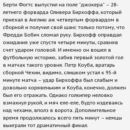
Берти Фогтс выпустил на поле "джокера" – 28-
летнего форварда Оливера Бирхоффа, который
приехал в Англию аж четвертым форвардом в
сборной и получил свой шанс только потому, что
Фредди Бобич сломал руку. Бирхофф оправдал
ожидания уже спустя четыре минуты, сравняв
счет ударом головой. И именно он вошел в
футбольную историю, забив первый золотой гол
в матчах такого уровня. Петр Коуба, вратарь
сборной Чехии, видимо, слишком устал к 95-й
минуте матча – удар Бирхоффа был слабым и
довольно корявеньким и Коуба, конечно, должен
был его отражать. Однако голкипер неловко
взмахнул рукой, и мяч еле-еле, будто издеваясь
над чехами, вполз в ворота. Дополнительное
время продолжалось всего пять минут – немцы
выиграли тот драматичный финал.