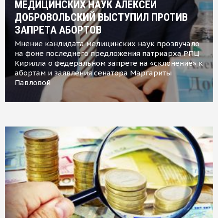
МЕДИЦИНСКИХ НАУК АЛЕКСЕЙ
ДОБРОВОЛЬСКИЙ ВЫСТУПИЛ ПРОТИВ
ЗАПРЕТА АБОРТОВ
Мнение кандидата медицинских наук прозвучало
на фоне последнего предложения патриарха РПЦ
Кирилла о федеральном запрете на «склонение» к
абортам и заявления сенатора Маргариты
Павловой