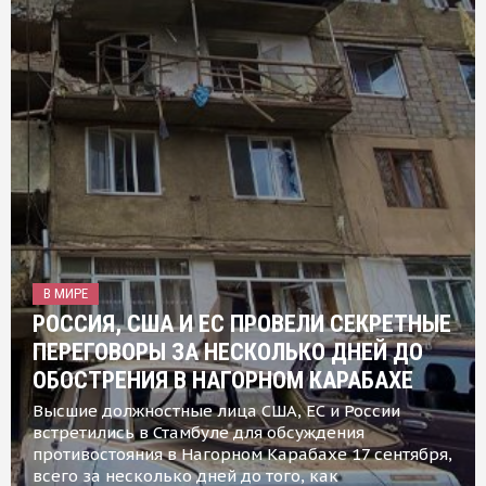
В МИРЕ
РОССИЯ, США И ЕС ПРОВЕЛИ СЕКРЕТНЫЕ
ПЕРЕГОВОРЫ ЗА НЕСКОЛЬКО ДНЕЙ ДО
ОБОСТРЕНИЯ В НАГОРНОМ КАРАБАХЕ
Высшие должностные лица США, ЕС и России
встретились в Стамбуле для обсуждения
противостояния в Нагорном Карабахе 17 сентября,
всего за несколько дней до того, как