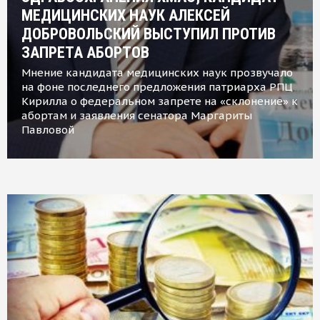
МЕДИЦИНСКИХ НАУК АЛЕКСЕЙ
ДОБРОВОЛЬСКИЙ ВЫСТУПИЛ ПРОТИВ
ЗАПРЕТА АБОРТОВ
Мнение кандидата медицинских наук прозвучало
на фоне последнего предложения патриарха РПЦ
Кирилла о федеральном запрете на «склонение» к
абортам и заявления сенатора Маргариты
Павловой