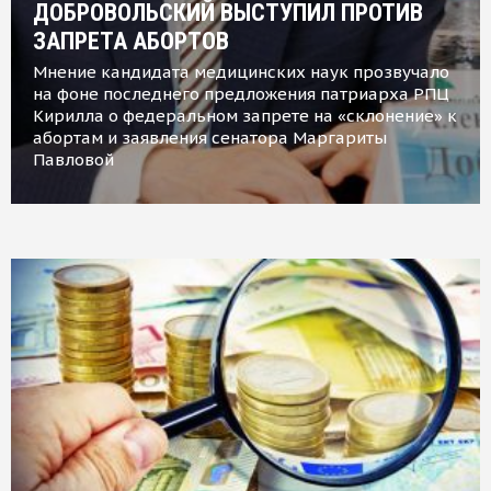
ДОБРОВОЛЬСКИЙ ВЫСТУПИЛ ПРОТИВ
ЗАПРЕТА АБОРТОВ
Мнение кандидата медицинских наук прозвучало
на фоне последнего предложения патриарха РПЦ
Кирилла о федеральном запрете на «склонение» к
абортам и заявления сенатора Маргариты
Павловой