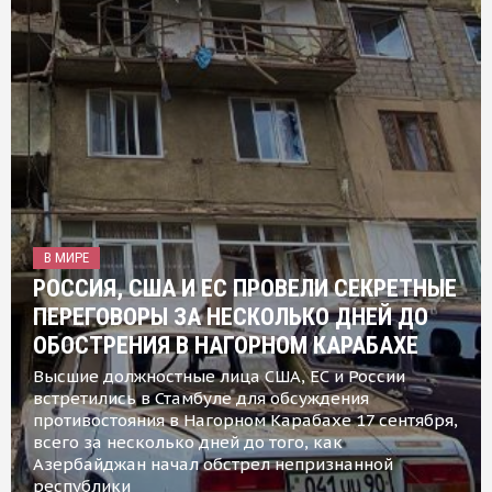
В МИРЕ
РОССИЯ, США И ЕС ПРОВЕЛИ СЕКРЕТНЫЕ
ПЕРЕГОВОРЫ ЗА НЕСКОЛЬКО ДНЕЙ ДО
ОБОСТРЕНИЯ В НАГОРНОМ КАРАБАХЕ
Высшие должностные лица США, ЕС и России
встретились в Стамбуле для обсуждения
противостояния в Нагорном Карабахе 17 сентября,
всего за несколько дней до того, как
Азербайджан начал обстрел непризнанной
республики