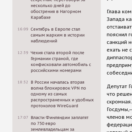
несколько дней до
Глава ком
обострения в Нагорном
Карабахе
Запада ка
отстаиват
16:09
Сентябрь в Европе стал
пояснил г
самым жарким в истории
наблюдений
санкций н
ехать не 
12:39
Чехия стала второй после
диппаспор
Германии страной, где
конфисковали автомобиль с
предприму
российскими номерами
собеседни
18:32
В России началась вторая
Депутат Г
волна блокировок VPN по
что решен
одному из самых
распространенных и удобных
скромная.
протоколов WireGuard
Госдумы,—
членов мо
17:07
Власти Финляндии заплатят
по 750 евро
федераци
землевладельцам за