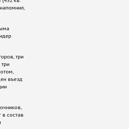
(432 кв.
 напомнил,
рыма
лидер
оров, три
 три
отом,
ен въезд
ции
очников,
 в состав
м