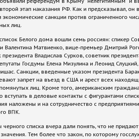
 объявили референдум в Крыму "нелегитимным" и в
второй этап наказания РФ. Как и предсказывал, он 
 экономические санкции против ограниченного чис
ных лиц.
список Белого дома вошли семь россиян: спикер Со
 Валентина Матвиенко, вице-премьер Дмитрий Рог
президента Владислав Сурков, советник президент
депутаты Госдумы Елена Мизулина и Леонид Слуцкий,
ишас. Санкции, введенные указом президента Бара
вают запрет на въезд в США и арест всех находящ
помянутых лиц. Кроме того, американским граждан
 вступать в деловые контакты с фигурантами списк
ия наложены и на сотрудничество с предприятиям
го ВПК.
 черного списка вчера дали понять, что не придают
значения. Тем более что закон, по которому госслу