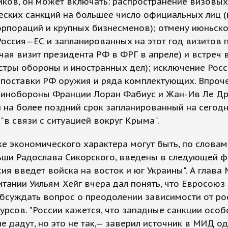
ков, он может включать: распространение визовых
еских санкций на большее число официальных лиц 
орпораций и крупных бизнесменов); отмену июньск
оссия—ЕС и запланированных на этот год визитов 
чая визит президента РФ в ФРГ в апреле) и встреч
стры обороны и иностранных дел); исключение Росс
 поставки РФ оружия и ряда комплектующих. Впроч
инобороны Франции Лоран Фабиус и Жан-Ив Ле Др
 на более поздний срок запланированный на сегодн
"в связи с ситуацией вокруг Крыма".
е экономического характера могут быть, по словам
ши Радослава Сикорского, введены в следующей ф
сия введет войска на восток и юг Украины". А глава
тании Уильям Хейг вчера дал понять, что Евросоюз
бсуждать вопрос о преодолении зависимости от ро
урсов. "России кажется, что западные санкции особ
е дадут, но это не так,— заверил источник в МИД о