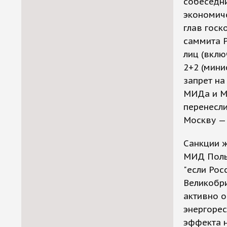
собеседни
экономич
глав госк
саммита Р
лиц (вклю
2+2 (мини
запрет на
МИДа и М
перенесли
Москву — 
Санкции ж
МИД Поль
"если Рос
Великобри
активно о
энергорес
эффекта н