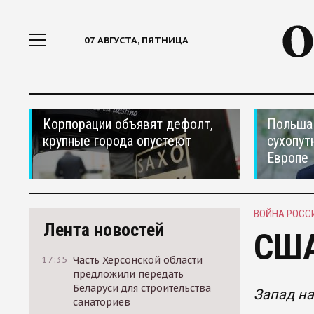
07 АВГУСТА, ПЯТНИЦА
Корпорации объявят дефолт,
Польша 
крупные города опустеют
сухопут
Европе
ВОЙНА РОСС
Лента новостей
США
17:35
Часть Херсонской области
предложили передать
Беларуси для строительства
Запад на
санаториев