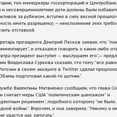
арии, топ-менеджеры госкорпораций и Центробанка
и и несовершеннолетние дети должны были избавит
активов за рубежом, вступил в силу весной прошлог
ость иметь разрешено) — неисполнение этих треб
зить отставкой.
ретарь президента Дмитрий Песков заявил, что "пок
омментирует", и отказался говорить о каких-либо о
автра президент выступит — выслушаем его",— предл
ии Владислава Суркова сказали, что тому "все равно
огозин в своем аккаунте в Twitter сделал предпол
 Обамы подготовил какой-то шутник".
лужбе Валентины Матвиенко сообщили, что глава С
и считает меры США "политическим шантажом" и
едентным решением", подобного которому "не было
дной войны". Впрочем, и она заверила: "Никому и н
не удастся нас запугать".