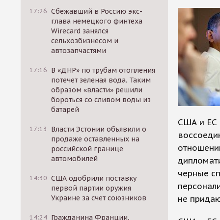
17:26
Сбежавший в Россию экс-
глава немецкого финтеха
Wirecard занялся
сельхозбизнесом и
автозапчастями
17:16
В «ДНР» по трубам отопления
потечет зеленая вода. Таким
образом «власти» решили
бороться со сливом воды из
батарей
США и ЕС 
17:13
Власти Эстонии объявили о
воссоедин
продаже оставленных на
отношени
российской границе
автомобилей
дипломати
черные с
14:30
США одобрили поставку
персонали
первой партии оружия
Украине за счет союзников
не придаю
14:24
Гражданина Франции,