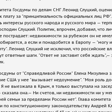
итета Госдумы по делам СНГ Леонид Слуцкий, оцен
к плату за "принципиальность официальных лиц РФ"
ь интересы русского народа и русского мира — терп
осподин Слуцкий. Политик, впрочем, добавил, что ли
е пострадает: недвижимости за рубежом он не име
собирается, а если и понадобится в Европу — "могу и
ту". Леонид Слуцкий не исключил, что российские вл
т ответные шаги. "Ответ не заставит себя ждать",—
к.
осдумы от "Справедливой России" Елена Мизулина з
ие США у нее "вызывает недоумение". "Моя роль д
 Я не выезжала в Крым, я только выступала на засе
 сказала она.— Ни счетов, ни недвижимости ни у мен
ей семьи за пределами России нет". Глава комитета
и по конституционному законодательству Андрей К