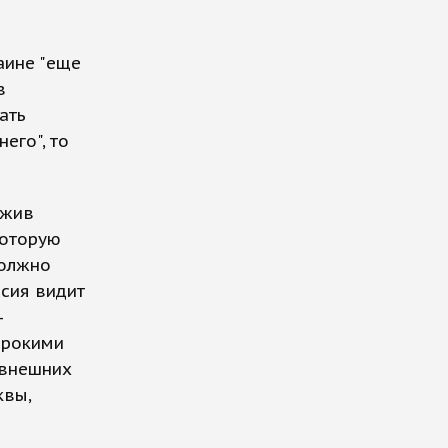
аине "еще
в
ать
его", то
ожив
которую
должно
ссия видит
-
ирокими
 внешних
квы,