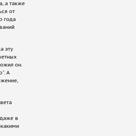
, а также
ься от
о года
ований
а эту
тветных
ожил он.
". А
ожение,
овета
 даже в
икакими