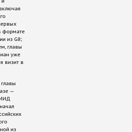
 и
(включая
ого
первых
 в формате
ии из G8;
ем, главы
иан уже
я визит в
 главы
азе —
 МИД
 начал
ссийских
ого
дной из