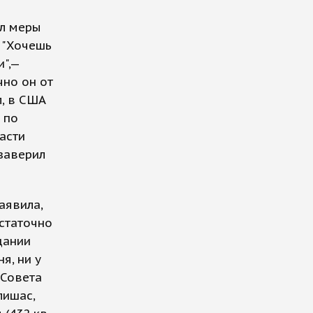
ил меры
. "Хочешь
и",—
чно он от
л, в США
 по
асти
 заверил
аявила,
остаточно
дании
я, ни у
 Совета
лишас,