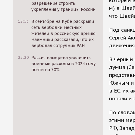
который в
разрешение строить
м) в Швей
укрепления у границы России
что Швейц
12:53
В сентябре на Кубе раскрыли
сеть вербовки местных
Под санк
жителей в российскую армию.
Сергей Ак
Наемники рассказали, что их
движения 
вербовал сотрудник РАН
22:20
Россия намерена увеличить
В черный 
военные расходы в 2024 году
думца (Се
почти на 70%
представ
Южным и 
в ЕС, их 
попали и
По словам
этими мер
РФ, Запад