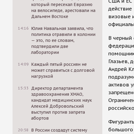
США и ЕС
который пересекал Евразию
действие 
на велосипеде, арестовали на
визовые и
Дальнем Востоке
официаль
14:16
Юлия Навальная заявила, что
политика отравили в колонии
В черный 
— это, по ее словам,
федерации
подтвердили две
лаборатории
помощник 
Глазьев, 
14:09
Каждый пятый россиян не
Андрей Кл
может справиться с долговой
нагрузкой
подразуме
активов у
15:33
Директор департамента
запрещено
здравоохранения ХМАО,
Ограничен
кандидат медицинских наук
Алексей Добровольский
российско
выступил против запрета
абортов
Фигуранты
большого 
20:58
В России создадут систему