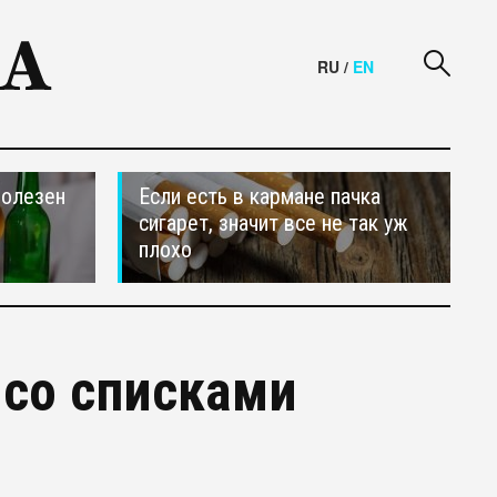
RU
/
EN
полезен
Если есть в кармане пачка
сигарет, значит все не так уж
плохо
 со списками