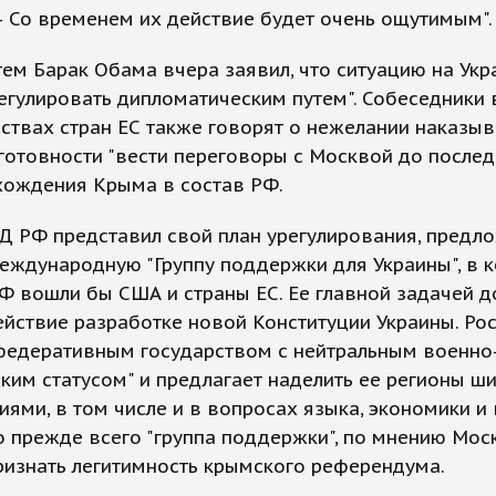
— Со временем их действие будет очень ощутимым".
тем Барак Обама вчера заявил, что ситуацию на Укр
гулировать дипломатическим путем". Собеседники 
твах стран ЕС также говорят о нежелании наказыв
готовности "вести переговоры с Москвой до последн
хождения Крыма в состав РФ.
Д РФ представил свой план урегулирования, предл
еждународную "Группу поддержки для Украины", в 
Ф вошли бы США и страны ЕС. Ее главной задачей 
ействие разработке новой Конституции Украины. Ро
"федеративным государством с нейтральным военно
ким статусом" и предлагает наделить ее регионы ш
ями, в том числе и в вопросах языка, экономики и
о прежде всего "группа поддержки", по мнению Мос
ризнать легитимность крымского референдума.