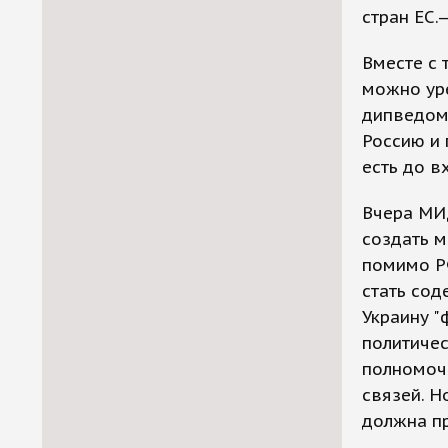
стран ЕС.
Вместе с 
можно уре
дипведомс
Россию и 
есть до в
Вчера МИ
создать м
помимо Р
стать сод
Украину 
политичес
полномочи
связей. Н
должна п