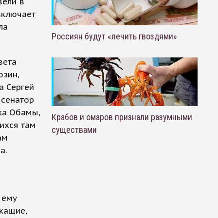
вели в
включает
ла
Россиян будут «лечить гвоздями»
вета
озин,
а Сергей
 сенатор
ка Обамы,
Крабов и омаров признали разумными
ихся там
существами
ам
а.
и
 ему
жащие,