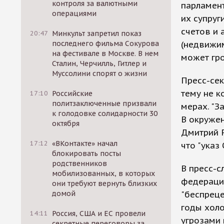
контроля за валютными
парламент
операциями
их супруг
счетов и 
20:47
Минкульт запретил показ
последнего фильма Сокурова
(недвижим
на фестивале в Москве. В нем
может гро
Сталин, Черчилль, Гитлер и
Муссолини спорят о жизни
Пресс-сек
тему не к
17:10
Российские
политзаключенные призвали
мерах. "З
к голодовке солидарности 30
В окружен
октября
Дмитрий Р
17:12
«ВКонтакте» начал
что "указ
блокировать посты
родственников
В пресс-с
мобилизованных, в которых
федераци
они требуют вернуть близких
домой
"беспрец
годы холо
14:11
Россия, США и ЕС провели
угрозами 
секретные переговоры за