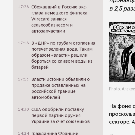
производ
17:26
Сбежавший в Россию экс-
в 2,5 раз
глава немецкого финтеха
Wirecard занялся
сельхозбизнесом и
автозапчастями
17:16
В «ДНР» по трубам отопления
потечет зеленая вода. Таким
образом «власти» решили
бороться со сливом воды из
батарей
17:13
Власти Эстонии объявили о
продаже оставленных на
Photo: Алекс
российской границе
автомобилей
На фоне 
14:30
США одобрили поставку
просколь
первой партии оружия
секторе. 
Украине за счет союзников
14:24
Гражданина Франции,