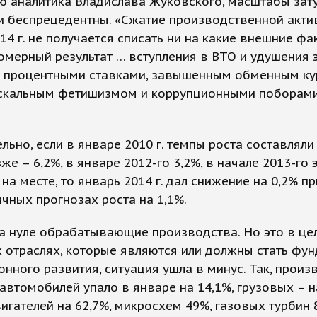
ю аналитика Владислава Жуковского, масштабы зат
и беспрецедентны. «Сжатие производственной акти
14 г. не получается списать ни на какие внешние фа
омерный результат … вступления в ВТО и удушения
 процентными ставками, завышенным обменным к
искальным фетишизмом и коррупционными поборами»
льно, если в январе 2010 г. темпы роста составляли 
же – 6,2%, в январе 2012-го 3,2%, в начале 2013-го
 на месте, то январь 2014 г. дал снижение на 0,2% пр
чных прогнозах роста на 1,1%.
а нуле обрабатывающие производства. Но это в цел
х отраслях, которые являются или должны стать фу
нного развития, ситуация ушла в минус. Так, произ
автомобилей упало в январе на 14,1%, грузовых – н
игателей на 62,7%, микросхем 49%, газовых турбин 