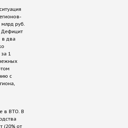
 ситуация
регионов-
 млрд руб.
. Дефицит
 в два
ко
 за 1
енежных
этом
нию с
гиона,
е в ВТО. В
водства
т (20% от