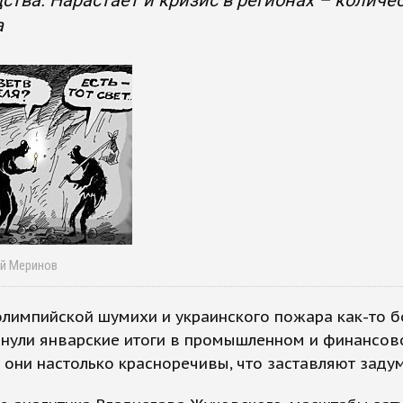
ства. Нарастает и кризис в регионах – количе
а
ей Меринов
олимпийской шумихи и украинского пожара как-то 
знули январские итоги в промышленном и финансо
А они настолько красноречивы, что заставляют задум