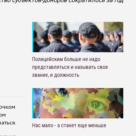
ство субъектов-доноров сократилось за год
Полицейским больше не надо
представляться и называть свое
звание, и должность
бочком
вом
аться.
Нас мало - а станет еще меньше