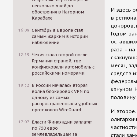
несколько дней до
И здесь о
обострения в Нагорном
в региона
Карабахе
доноров, 
16:09
Сентябрь в Европе стал
Годом ран
самым жарким в истории
оставшихс
наблюдений
раза – на
12:39
Чехия стала второй после
скакнувша
Германии страной, где
месяц за
конфисковали автомобиль с
средств и
российскими номерами
федеральн
18:32
В России началась вторая
кануном Н
волна блокировок VPN по
половину 
одному из самых
распространенных и удобных
протоколов WireGuard
И второе.
олигархич
17:07
Власти Финляндии заплатят
частности
по 750 евро
землевладельцам за
стали зам