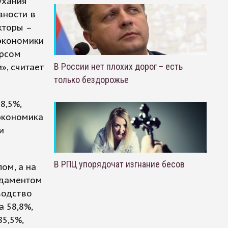
ухания
вности в
кторы –
 экономики
урсом
В России нет плохих дорог – есть
, считает
только бездорожье
8,5%,
 экономика
и
В РПЦ упорядочат изгнание бесов
ом, а на
ндаментом
водство
а 58,8%,
85,5%,