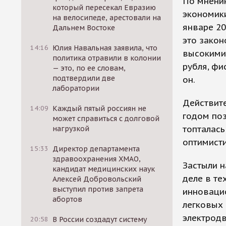
По мнени
который пересекал Евразию
экономик
на велосипеде, арестовали на
январе 20
Дальнем Востоке
это закон
14:16
Юлия Навальная заявила, что
высокими
политика отравили в колонии
рубля, ф
— это, по ее словам,
подтвердили две
он.
лаборатории
Действите
14:09
Каждый пятый россиян не
годом поз
может справиться с долговой
топталась
нагрузкой
оптимисти
15:33
Директор департамента
здравоохранения ХМАО,
Застыли н
кандидат медицинских наук
деле в те
Алексей Добровольский
выступил против запрета
инновацио
абортов
легковых 
электродв
20:58
В России создадут систему