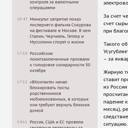
контроля за валютными
электрово
операциями
За счет ч
20:47
Минкульт запретил показ
счет сырь
последнего фильма Сокурова
при благ
на фестивале в Москве. В нем
Сталин, Черчилль, Гитлер и
Муссолини спорят о жизни
Такого об
Усугубля
17:10
Российские
– за янва
политзаключенные призвали
к голодовке солидарности 30
октября
Жирную то
ставит пр
17:12
«ВКонтакте» начал
из России
блокировать посты
родственников
просчита
мобилизованных, в которых
падение к
они требуют вернуть близких
месяц), р
домой
следствие
14:11
Россия, США и ЕС провели
ситуацию.
секретные переговоры за