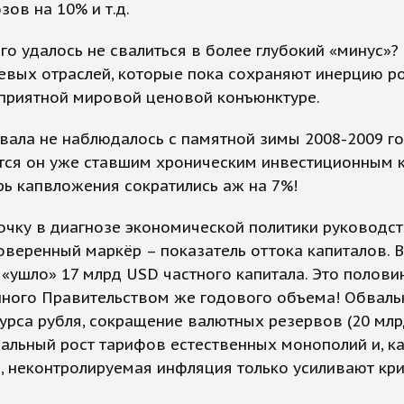
зов на 10% и т.д.
его удалось не свалиться в более глубокий «минус»?
евых отраслей, которые пока сохраняют инерцию ро
оприятной мировой ценовой конъюнктуре.
вала не наблюдалось с памятной зимы 2008-2009 го
ется он уже ставшим хроническим инвестиционным 
рь капвложения сократились аж на 7%!
чку в диагнозе экономической политики руководст
оверенный маркёр – показатель оттока капиталов. 
 «ушло» 17 млрд USD частного капитала. Это полови
нного Правительством же годового объема! Обваль
урса рубля, сокращение валютных резервов (20 мл
еальный рост тарифов естественных монополий и, к
, неконтролируемая инфляция только усиливают кр