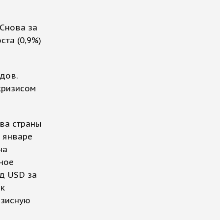
 Снова за
ста (0,9%)
дов.
кризисом
ва страны
В январе
на
ное
рд USD за
ак
изисную