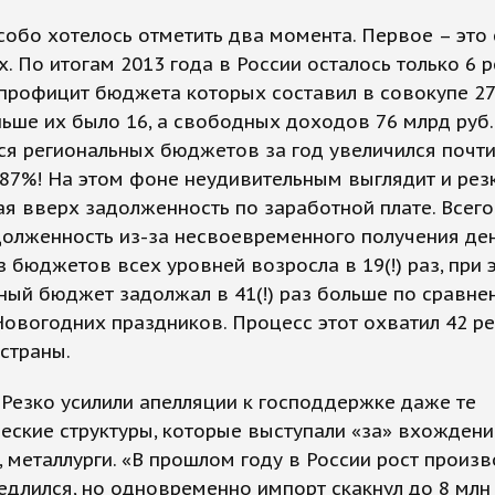
собо хотелось отметить два момента. Первое – это
х. По итогам 2013 года в России осталось только 6 
профицит бюджета которых составил в совокупе 27
ьше их было 16, а свободных доходов 76 млрд руб
я региональных бюджетов за год увеличился почти
 87%! На этом фоне неудивительным выглядит и рез
я вверх задолженность по заработной плате. Всего
долженность из-за несвоевременного получения д
з бюджетов всех уровней возросла в 19(!) раз, при 
ый бюджет задолжал в 41(!) раз больше по сравне
овогодних праздников. Процесс этот охватил 42 ре
страны.
 Резко усилили апелляции к господдержке даже те
еские структуры, которые выступали «за» вхождени
, металлурги. «В прошлом году в России рост произ
едлился, но одновременно импорт скакнул до 8 млн 