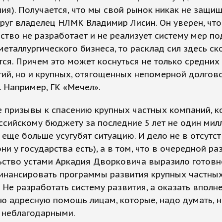
ия). Получается, что мы свой рынок никак не защи
руг владелец НЛМК Владимир Лисин. Он уверен, что
ство не разработает и не реализует систему мер п
металлургического бизнеса, то расклад сил здесь ск
ся. Причем это может коснуться не только средних
ий, но и крупных, отягощенных непомерной долгов
. Например, ГК «Мечел».
 призывы к спасению крупных частных компаний, к
ссийскому бюджету за последние 5 лет не один мил
 еще больше усугубят ситуацию. И дело не в отсутс
они у государства есть), а в том, что в очередной ра
ьство устами Аркадия Дворковича выразило готовн
финансировать программы развития крупных частны
 Не разработать систему развития, а оказать вполн
ю адресную помощь лицам, которые, надо думать, н
 неблагодарными.