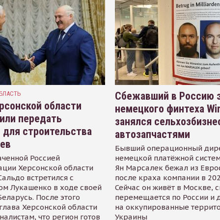
БЛАСТЬ
Сбежавший в Россию э
рсонской области
немецкого финтеха Wi
или передать
занялся сельхозбизне
 для строительства
автозапчастями
иев
Бывший операционный дир
аченной Россией
немецкой платёжной систем
ации Херсонской области
Ян Марсалек бежал из Евр
альдо встретился с
после краха компании в 202
ом Лукашенко в ходе своей
Сейчас он живёт в Москве, 
Беларусь. После этого
перемещается по России и 
глава Херсонской области
на оккупированные террит
налистам, что регион готов
Украины