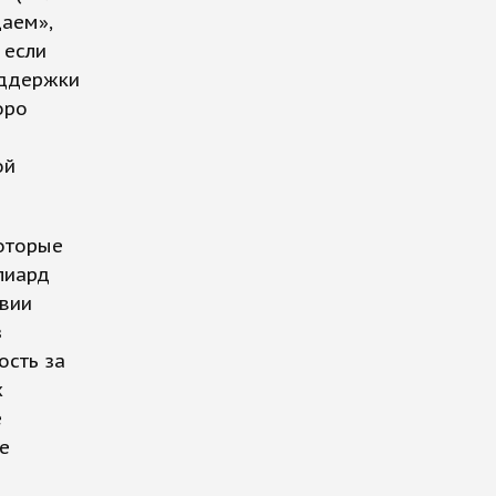
щаем»,
 если
оддержки
оро
ой
оторые
лиард
твии
з
ость за
х
е
е