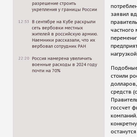
разрешение строить
потреблен
укрепления у границы России
заявил вд
правитель
12:53
В сентябре на Кубе раскрыли
сеть вербовки местных
частного 
жителей в российскую армию.
переменит
Наемники рассказали, что их
предприят
вербовал сотрудник РАН
нагрузкой
22:20
Россия намерена увеличить
военные расходы в 2024 году
Подобные
почти на 70%
стоили ро
долларов,
средств (
Правител
госсчет 
компаний.
конкретну
останутся