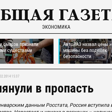
ЭКОНОМИКА
и омаров признали
АвтоВАЗ назвал цены н
ыми существами
машины без подушек
безопасности
02.2014 15:37
лянули в пропасть
январским данным Росстата, Россия вступила