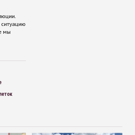
люции.
и ситуацию
е мы
е
леток