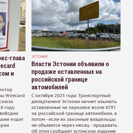
кс-глава
ЭСТОНИЯ
Власти Эстонии объявили о
recard
продаже оставленных на
сом и
российской границе
автомобилей
ектор
ы Wirecard
С октября 2025 года Транспортный
осоюза
департамент Эстонии начнет изымать
0 году.
оставленные на парковке возле КПП
свободно
на российской границе автомобили, а
даже ездит
потом - если их законные владельцы
ории
не объявятся через месяц - продавать.
Об этом сообщает эстонское издание