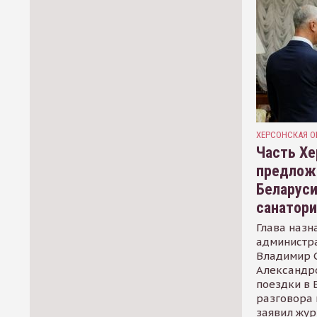
ХЕРСОНСКАЯ О
Часть Хе
предлож
Беларуси
санатор
Глава назн
администр
Владимир С
Александр
поездки в 
разговора 
заявил жур