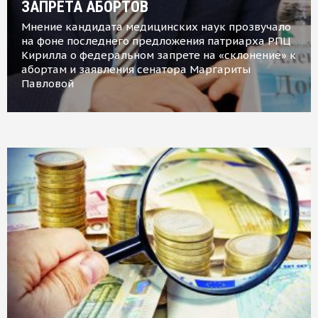
ЗАПРЕТА АБОРТОВ
Мнение кандидата медицинских наук прозвучало
на фоне последнего предложения патриарха РПЦ
Кирилла о федеральном запрете на «склонение» к
абортам и заявления сенатора Маргариты
Павловой