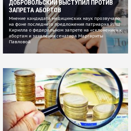
ДОБРОВОЛЬСКИЙ ВЫСТУПИЛ ПРОТИВ
ЗАПРЕТА АБОРТОВ
Мнение кандидата медицинских наук прозвучало
на фоне последнего предложения патриарха РПЦ
Кирилла о федеральном запрете на «склонение» к
абортам и заявления сенатора Маргариты
Павловой