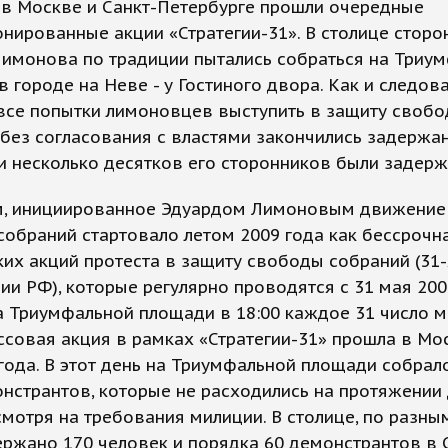
 в Москве и Санкт-Петербурге прошли очередные
нированные акции «Стратегии-31». В столице сторо
Лимонова по традиции пытались собраться на Триу
в городе на Неве - у Гостиного двора. Как и следов
 все попытки лимоновцев выступить в защиту своб
без согласования с властями закончились задержа
 несколько десятков его сторонников были задерж
, инициированное Эдуардом Лимоновым движение 
обраний стартовало летом 2009 года как бессрочн
их акций протеста в защиту свободы собраний (31-
ии РФ), которые регулярно проводятся с 31 мая 200
 Триумфальной площади в 18:00 каждое 31 число м
совая акция в рамках «Стратегии-31» прошла в Мо
года. В этот день на Триумфальной площади собрал
нстрантов, которые не расходились на протяжении
смотря на требования милиции. В столице, по разны
ржано 170 человек и порядка 60 демонстрантов в 