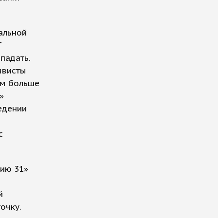
альной
Г
падать.
ивисты
ем больше
»
едении
с
гию 31»
й
очку.