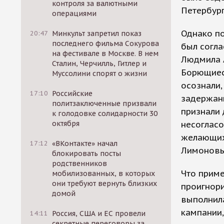
контроля за валютными
Петербург
операциями
Однако по
20:47
Минкульт запретил показ
последнего фильма Сокурова
был согла
на фестивале в Москве. В нем
Людмила А
Сталин, Черчилль, Гитлер и
Борющиес
Муссолини спорят о жизни
осознали,
17:10
Российские
задержанн
политзаключенные призвали
признали 
к голодовке солидарности 30
октября
несогласо
желающих
17:12
«ВКонтакте» начал
Лимоновым
блокировать посты
родственников
Что приме
мобилизованных, в которых
они требуют вернуть близких
проигнори
домой
выполнила
кампании,
14:11
Россия, США и ЕС провели
секретные переговоры за