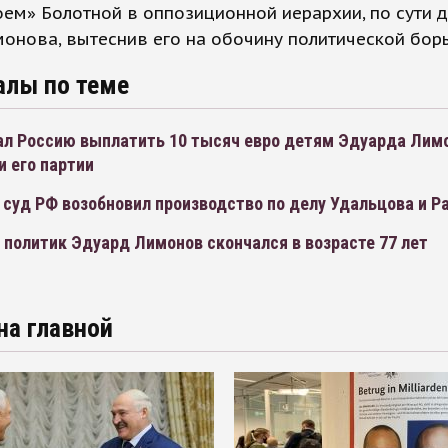
оем» Болотной в оппозиционной иерархии, по сути д
онова, вытеснив его на обочину политической бор
алы по теме
ал Россию выплатить 10 тысяч евро детям Эдуарда Лимо
 его партии
 суд РФ возобновил производство по делу Удальцова и Р
 политик Эдуард Лимонов скончался в возрасте 77 лет
на главной