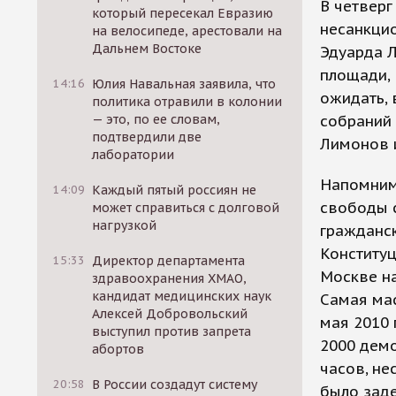
В четверг
который пересекал Евразию
несанкцио
на велосипеде, арестовали на
Дальнем Востоке
Эдуарда 
площади, 
14:16
Юлия Навальная заявила, что
ожидать,
политика отравили в колонии
— это, по ее словам,
собраний 
подтвердили две
Лимонов и
лаборатории
Напомним
14:09
Каждый пятый россиян не
свободы с
может справиться с долговой
нагрузкой
гражданск
Конституц
15:33
Директор департамента
Москве на
здравоохранения ХМАО,
кандидат медицинских наук
Самая мас
Алексей Добровольский
мая 2010 
выступил против запрета
2000 демо
абортов
часов, не
20:58
В России создадут систему
было заде