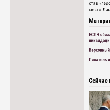
став «гер
место Лим
Матери
ЕСПЧ обяз
ликвидации
Верховный
Писатель и
Сейчас 