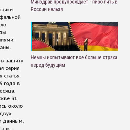
Минздрав предупреждает - пиво пить в
России нельзя
нники
мфальной
ало
оды
ниями.
аны.
Немцы испытывают все больше страха
в защиту
перед будущим
ая серия
я статья
9 года в
есяца.
скве 31
ось около
 двух
м данным,
Санкт-