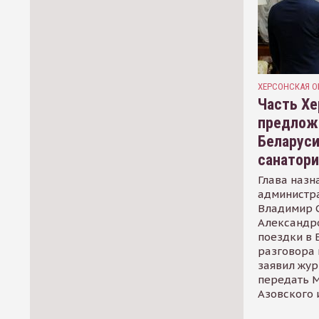
ХЕРСОНСКАЯ О
Часть Хе
предлож
Беларуси
санатор
Глава назн
администр
Владимир С
Александр
поездки в 
разговора 
заявил жур
передать М
Азовского 