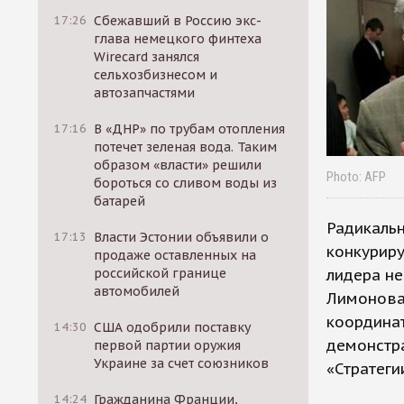
17:26
Сбежавший в Россию экс-
глава немецкого финтеха
Wirecard занялся
сельхозбизнесом и
автозапчастями
17:16
В «ДНР» по трубам отопления
потечет зеленая вода. Таким
образом «власти» решили
Photo: AFP
бороться со сливом воды из
батарей
Радикальн
17:13
Власти Эстонии объявили о
конкуриру
продаже оставленных на
российской границе
лидера не
автомобилей
Лимонова,
координа
14:30
США одобрили поставку
демонстр
первой партии оружия
Украине за счет союзников
«Стратеги
14:24
Гражданина Франции,