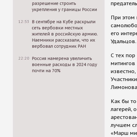
предатель
разрешение строить
укрепления у границы России
При этом
12:53
В сентябре на Кубе раскрыли
самолюбо
сеть вербовки местных
его интер
жителей в российскую армию.
Наемники рассказали, что их
Удальцов.
вербовал сотрудник РАН
С тех пор
22:20
Россия намерена увеличить
митингов 
военные расходы в 2024 году
почти на 70%
известно,
Участники
Лимонова,
Как бы то
лагерей, 
арестова
лучшем сл
«Марш мил