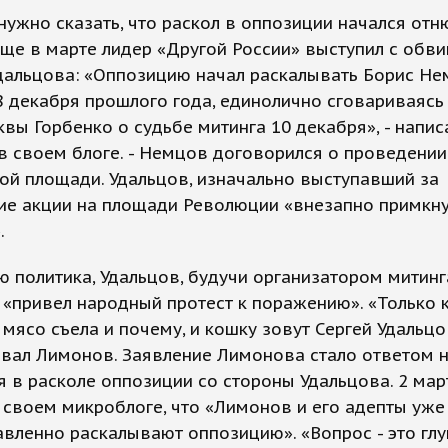
нужно сказать, что раскол в оппозиции начался отн
Еще в марте лидер «Другой России» выступил с обв
Удальцова: «Оппозицию начал раскалывать Борис Н
 декабря прошлого года, единолично сговариваясь 
вы Горбенко о судьбе митинга 10 декабря», - напис
 своем блоге. - Немцов договорился о проведении
ой площади. Удальцов, изначально выступавший за
ие акции на площади Революции «внезапно примкну
.
 политика, Удальцов, будучи организатором митинг
 «привел народный протест к поражению». «Только 
е мясо съела и почему, и кошку зовут Сергей Удальцов
вал Лимонов. Заявление Лимонова стало ответом 
 в расколе оппозиции со стороны Удальцова. 2 мар
 своем микроблоге, что «Лимонов и его адепты уже
вленно раскалывают оппозицию». «Вопрос - это глу