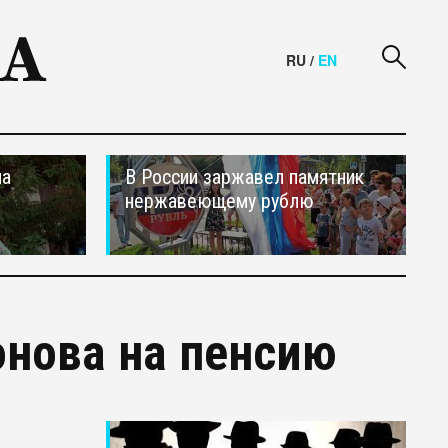
RU
/
EN
на
В России заржавел памятник
нержавеющему рублю
нова на пенсию