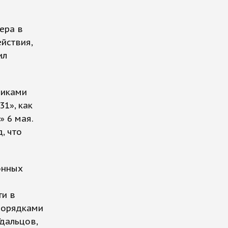
ера в
йствия,
ил
никами
31», как
» 6 мая.
, что
онных
ти в
спорядками
дальцов,