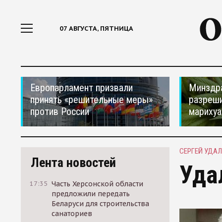
07 АВГУСТА, ПЯТНИЦА
Европарламент призвали
Минздр
принять «решительные меры»
разреши
против России
мариху
СЕРГЕЙ УДА
Лента новостей
Уда
17:35
Часть Херсонской области
предложили передать
Беларуси для строительства
санаториев