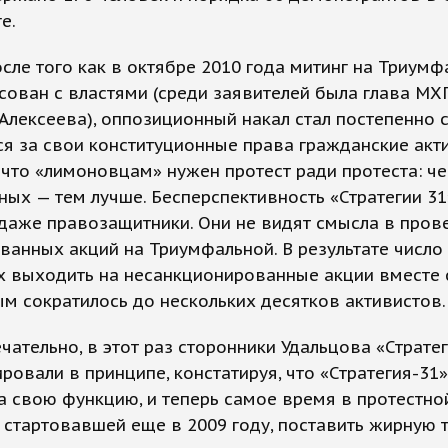
е.
сле того как в октябре 2010 года митинг на Триумф
сован с властями (среди заявителей была глава МХ
лексеева), оппозиционный накал стал постепенно с
я за свои конституционные права гражданские акт
 что «лимоновцам» нужен протест ради протеста: ч
ых — тем лучше. Бесперспективность «Стратегии 31
даже правозащитники. Они не видят смысла в пров
ванных акций на Триумфальной. В результате число
 выходить на несанкционированные акции вместе 
 сократилось до нескольких десятков активистов.
чательно, в этот раз сторонники Удальцова «Страте
ровали в принципе, констатируя, что «Стратегия-31»
 свою функцию, и теперь самое время в протестно
 стартовавшей еще в 2009 году, поставить жирную т