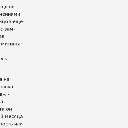
юдь не
инениями
емцов еще
с зам-
ал
 митинга
л к
а на
кошка
», -
на
та он
 3 месяца
пость или