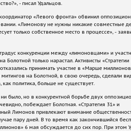
ство?», - писал Удальцов.
 координатор «Левого фронта» обвинил оппозицион
вании. «Лимонову не нужны никакие совместные де
есует только собственное место в процессе», - заяв
 градус конкуренции между «лимоновцами» и участ
на Болотной только нарастал. Активисты «Стратегии 
 отказались принимать участие в «Марше миллионов
 митингов на Болотной, в свою очередь, сделали вид
 как политика, больше не существует.
 ни было, но в конкурентной борьбе двух оппозици
очевидно, побеждает Болотная. «Стратегия 31» и
нный Лимонов привлекают внимание общественнос
учае пару дней. В то время как закончившийся бе
лионов» 6 мая обсуждается до сих пор. При этом У