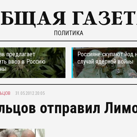
ПОЛИТИКА
ав предлагает
Россияне скупают йод 
ть ввоз в Россию
случай ядерной войны
аны
ЛЬЦОВ
31.05.2012 20:05
льцов отправил Лимо