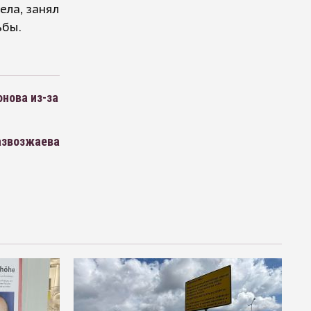
ела, занял
ьбы.
нова из-за
азвозжаева