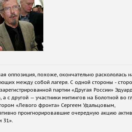
ая оппозиция, похоже, окончательно раскололась н
ющих между собой лагеря. С одной стороны - стор
зарегистрированной партии «Другая России» Эдуар
 а с другой — участники митингов на Болотной во г
тором «Левого фронта» Сергеем Удальцовым,
ативно проигнорировавшие очередную акцию акти
и 31».