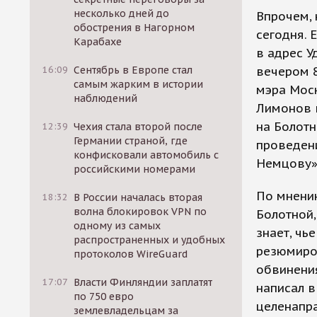
несколько дней до
Впрочем, 
обострения в Нагорном
сегодня. 
Карабахе
в адрес 
16:09
Сентябрь в Европе стал
вечером 8
самым жарким в истории
мэра Моск
наблюдений
Лимонов в
на Болотн
12:39
Чехия стала второй после
Германии страной, где
проведен
конфисковали автомобиль с
Немцову»
российскими номерами
По мнению
18:32
В России началась вторая
волна блокировок VPN по
Болотной,
одному из самых
знает, чь
распространенных и удобных
резюмиро
протоколов WireGuard
обвинения
17:07
Власти Финляндии заплатят
написал в
по 750 евро
целенапра
землевладельцам за