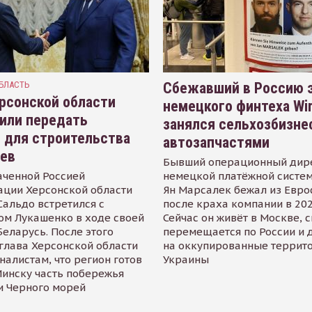
БЛАСТЬ
Сбежавший в Россию э
рсонской области
немецкого финтеха Wi
или передать
занялся сельхозбизне
 для строительства
автозапчастями
иев
Бывший операционный дир
аченной Россией
немецкой платёжной систем
ации Херсонской области
Ян Марсалек бежал из Евр
альдо встретился с
после краха компании в 202
ом Лукашенко в ходе своей
Сейчас он живёт в Москве, 
Беларусь. После этого
перемещается по России и 
глава Херсонской области
на оккупированные террит
налистам, что регион готов
Украины
инску часть побережья
и Черного морей