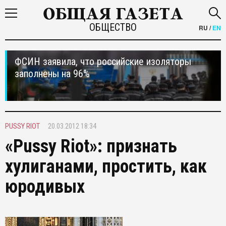
ОБЩЕСТВО
RU
/
EN
ФСИН заявила, что российские изоляторы
заполнены на 96%
PUSSY RIOT
20.03.2012 18:34
«Pussy Riot»: признать
хулиганами, простить, как
юродивых