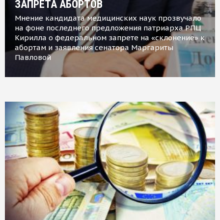
ЗАПРЕТА АБОРТОВ
Мнение кандидата медицинских наук прозвучало
на фоне последнего предложения патриарха РПЦ
Кирилла о федеральном запрете на «склонение» к
абортам и заявления сенатора Маргариты
Павловой