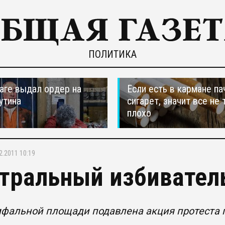
ПОЛИТИКА
ааге выдал ордер на
Если есть в кармане па
утина
сигарет, значит все не 
плохо
2.2011 10:19
тральный избивател
фальной площади подавлена акция протеста 