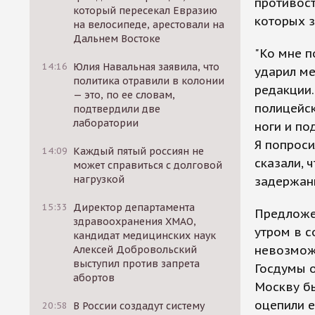
противост
который пересекал Евразию
которых 
на велосипеде, арестовали на
Дальнем Востоке
"Ко мне п
14:16
Юлия Навальная заявила, что
ударил ме
политика отравили в колонии
редакции.
— это, по ее словам,
полицейск
подтвердили две
лаборатории
ноги и по
Я попроси
14:09
Каждый пятый россиян не
сказали, 
может справиться с долговой
нагрузкой
задержани
15:33
Директор департамента
Предложе
здравоохранения ХМАО,
утром в с
кандидат медицинских наук
невозможн
Алексей Добровольский
выступил против запрета
Госдумы о
абортов
Москву б
оцепили 
20:58
В России создадут систему