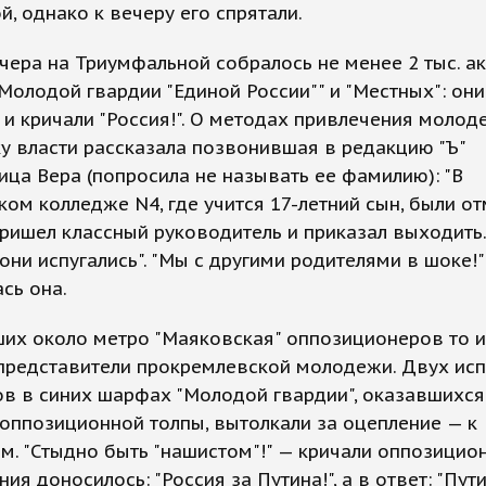
й, однако к вечеру его спрятали.
чера на Триумфальной собралось не менее 2 тыс. а
"Молодой гвардии "Единой России"" и "Местных": они
и кричали "Россия!". О методах привлечения молод
 власти рассказала позвонившая в редакцию "Ъ"
ица Вера (попросила не называть ее фамилию): "В
ом колледже N4, где учится 17-летний сын, были о
пришел классный руководитель и приказал выходить
, они испугались". "Мы с другими родителями в шоке!"
сь она.
их около метро "Маяковская" оппозиционеров то и
 представители прокремлевской молодежи. Двух ис
в в синих шарфах "Молодой гвардии", оказавшихся
оппозиционной толпы, вытолкали за оцепление — к
м. "Стыдно быть "нашистом"!" — кричали оппозицион
ния доносилось: "Россия за Путина!", а в ответ: "Пут