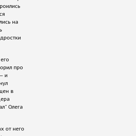
троились
ся
лись на
ь
одростки
 его
ворил про
— и
нул
щен в
дера
ал" Олега
х от него