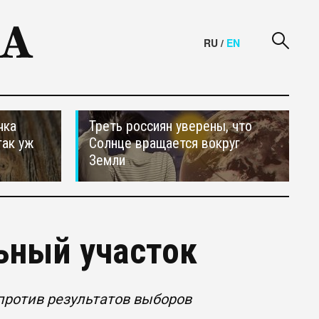
RU
/
EN
чка
Треть россиян уверены, что
так уж
Солнце вращается вокруг
Земли
ьный участок
против результатов выборов