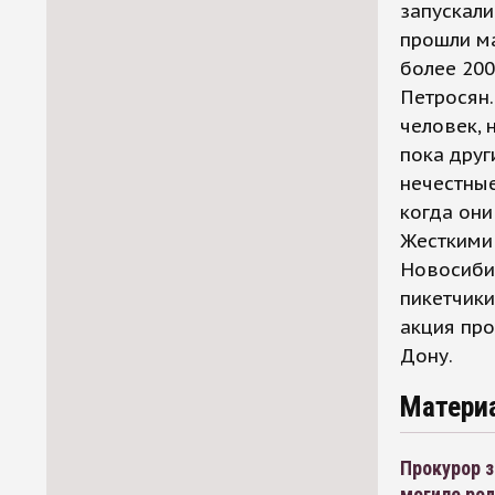
запускали
прошли м
более 200
Петросян.
человек, 
пока друг
нечестные
когда они
Жесткими 
Новосибир
пикетчики
акция про
Дону.
Матери
Прокурор з
могиле ро