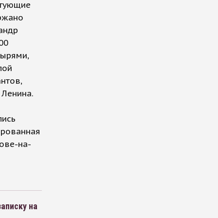
стующие
ржано
сандр
00
тырями,
лой
нтов,
 Ленина.
лись
нированная
ове-на-
записку на