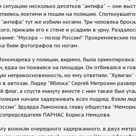
 ситуацию несколько десятков "антифа" — они выс
епились локтями и пошли на полицию. Споткнувшего
 "антифа" тут же избили ногами. Три человека броси
ого, прижали его к стене и усадили в урну. Раздалос
ание: "Мусора — позор России!" Прокремлевские п
ка били фотографов по ногам.
ономарева у полиции, видимо, была ориентировка:
, едва он появился на площади. Он отбивался и го
ую неприкосновенность, но ему ответили: "Хулиган" 
 в автозак. Лидер "Яблока" Сергей Митрохин развер
й флаг, а спустя минуту вместе с ним также был ута
Полиция начала задерживать всех подряд. Взяли ли
оссии" Эдуарда Лимонова, главу общества "Мемори
 сопредседателя ПАРНАС Бориса Немцова.
ту волокли очередного задержанного, в двух метра