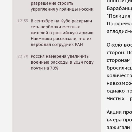
оппозицио
разрешение строить
Барабанщи
укрепления у границы России
"Полиция 
12:53
В сентябре на Кубе раскрыли
Прокремл
сеть вербовки местных
аплодисм
жителей в российскую армию.
Наемники рассказали, что их
Около во
вербовал сотрудник РАН
сторон. П
22:20
Россия намерена увеличить
сторонам 
военные расходы в 2024 году
бросились
почти на 70%
количест
невозмож
однако по
Чистых Пр
Акции пр
вчера про
зажигали 