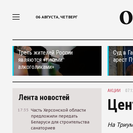
06 АВГУСТА, ЧЕТВЕРГ
Треть жителей России
Суд в Г
являются «тихими
арест П
алкоголиками»
АКЦИИ
07.1
Лента новостей
Цен
17:35
Часть Херсонской области
предложили передать
Беларуси для строительства
На Триум
санаториев