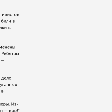
ктивистов
 били в
ежи в
тменены
. Ребятам
 —
 дело
пуганных
 в
еры. Из-
ин — вор!"