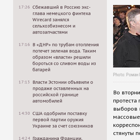
17:26
Сбежавший в Россию экс-
глава немецкого финтеха
Wirecard занялся
сельхозбизнесом и
автозапчастями
17:16
В «ДНР» по трубам отопления
потечет зеленая вода. Таким
образом «власти» решили
бороться со сливом воды из
батарей
Photo: Роман
17:13
Власти Эстонии объявили о
продаже оставленных на
Во вторн
российской границе
протеста 
автомобилей
выборов 
14:30
США одобрили поставку
массовые 
первой партии оружия
корреспон
Украине за счет союзников
стянуты 
14:24
Гражданина Франции,