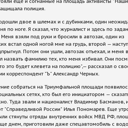
ояли еще и согнанные на площадь активисты "Наших
защищала полиция.
одошли двое в шлемах и с дубинками, один неожид
ня по ноге. Я сказал, что журналист и здесь по зада
 Меня взяли под руки и бросили в автозак, один из
их встал одной ногой мне на грудь, второй — насту
дпрыгнул. Потом они ушли, автозак отъехал, и меня 
л назвать фамилию тех, кто меня избивал. Они посм
что это будет клевета на полицию",— рассказал о св
и корреспондент "Ъ" Александр Черных.
ние собраться на Триумфальной площади появилос
оциальных сетях, кто был его инициатором — сказат
о. Туда звали и националист Владимир Басманов, и
т "Справедливой России" Илья Пономарев. Еще утр
ыли стянуты отряды внутренних войск МВД РФ, пло
еще днем, приготовили даже спецавтомобиль с вод