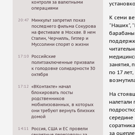
контроля за валютными
установко
операциями
К семи ве
20:47
Минкульт запретил показ
"Наших", 
последнего фильма Сокурова
на фестивале в Москве. В нем
барабаны 
Сталин, Черчилль, Гитлер и
поддержку
Муссолини спорят о жизни
читательн
медицинск
17:10
Российские
политзаключенные призвали
занятия, 
к голодовке солидарности 30
по 17 лет
октября
возмутила
17:12
«ВКонтакте» начал
блокировать посты
На стоявш
родственников
налетали
мобилизованных, в которых
подростко
они требуют вернуть близких
домой
середине 
соратника
14:11
Россия, США и ЕС провели
за оцепле
секретные переговоры за