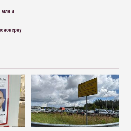
 млн и
нсионерку