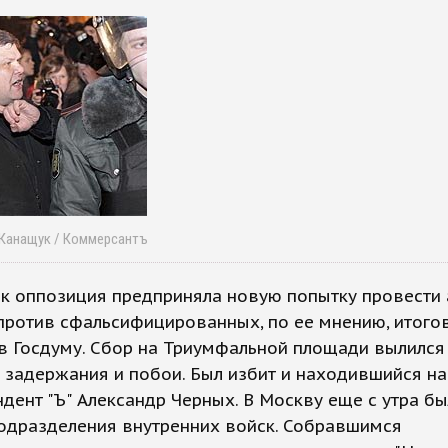
 Канащук / Коммерсантъ
ик оппозиция предприняла новую попытку провести
против сфальсифицированных, по ее мнению, итого
в Госдуму. Сбор на Триумфальной площади вылился
задержания и побои. Был избит и находившийся на
дент "Ъ" Александр Черных. В Москву еще с утра б
подразделения внутренних войск. Собравшимся