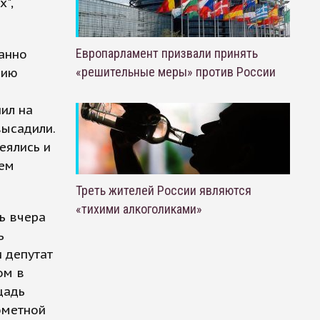
",
Европарламент призвали принять
анно
«решительные меры» против России
нию
пил на
высадили.
еялись и
оем
Треть жителей России являются
«тихими алкоголиками»
ь вчера
ь
 депутат
ом в
щадь
ометной