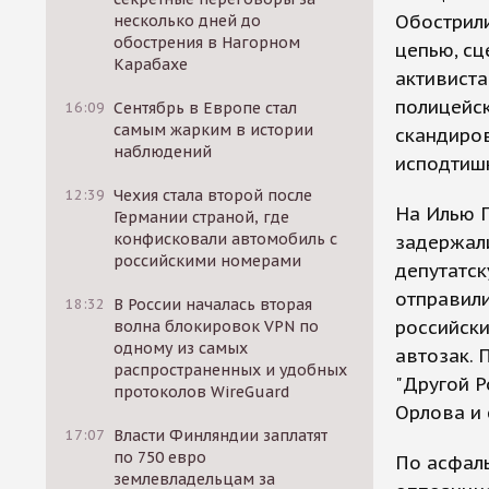
Обострили
несколько дней до
обострения в Нагорном
цепью, сц
Карабахе
активиста
полицейск
16:09
Сентябрь в Европе стал
самым жарким в истории
скандиров
наблюдений
исподтиш
12:39
Чехия стала второй после
На Илью П
Германии страной, где
конфисковали автомобиль с
задержали
российскими номерами
депутатск
отправили
18:32
В России началась вторая
российски
волна блокировок VPN по
одному из самых
автозак. 
распространенных и удобных
"Другой Р
протоколов WireGuard
Орлова и
17:07
Власти Финляндии заплатят
по 750 евро
По асфаль
землевладельцам за