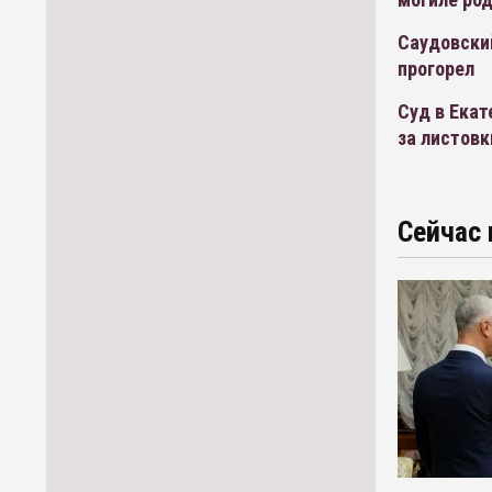
Саудовский
прогорел
Суд в Екат
за листовк
Сейчас 