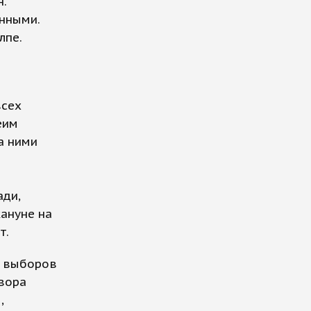
.
анными.
лпе.
всех
еим
а ними
о
ди,
кануне на
т.
х выборов
двора
,