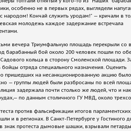
неры топтали отнятый у кого-то из "Наших" барабан
ки, особенно не в первых рядах, выглядели напуг
с народом! Кончай служить уродам!" — кричали в то
евская молодежь каждое задержание встречала
ентами.
сьми вечера Триумфальную площадь перекрыли со 
од барабанный бой около 200 человек пошли по об
Садового кольца в сторону Смоленской площади. З
 бойцы отряда специального назначения. Оценить
во пришедших на несанкционированную акцию был
но — группы людей были разбросаны по всей площа
лиция задержала почти столько же людей, что и на
удах,— по данным столичного ГУ МВД, около трехсо
отеста против фальсификации итогов парламентски
шли и в регионах. В Санкт-Петербурге у Гостиного 
в знак протеста дымовые шашки, взрывали петарды