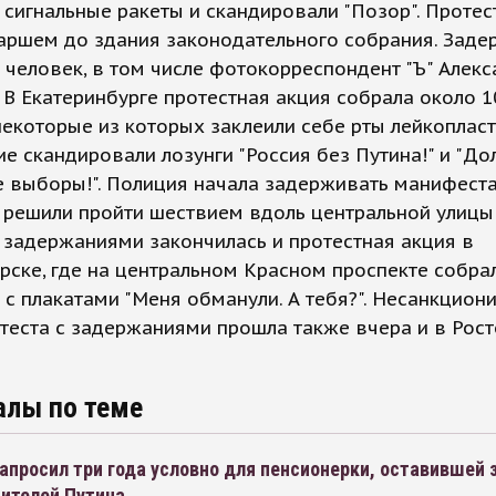
 сигнальные ракеты и скандировали "Позор". Проте
аршем до здания законодательного собрания. Заде
 человек, в том числе фотокорреспондент "Ъ" Алек
 В Екатеринбурге протестная акция собрала около 1
некоторые из которых заклеили себе рты лейкоплас
ие скандировали лозунги "Россия без Путина!" и "До
 выборы!". Полиция начала задерживать манифеста
 решили пройти шествием вдоль центральной улицы
задержаниями закончилась и протестная акция в
ске, где на центральном Красном проспекте собра
 с плакатами "Меня обманули. А тебя?". Несанкцио
теста с задержаниями прошла также вчера и в Рост
алы по теме
апросил три года условно для пенсионерки, оставившей 
дителей Путина