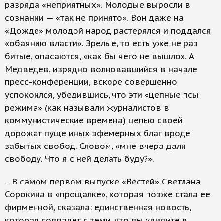
разряда «неприятных». Молодые выросли в
сознании — «так не принято». Вон даже на
«Дожде» молодой народ растерялся и поддался
«обаянию власти». Зрелые, то есть уже не раз
битые, опасаются, «как бы чего не вышло». А
Медведев, изрядно волновавшийся в начале
пресс-конференции, вскоре совершенно
успокоился, убедившись, что эти «цепные псы
режима» (как называли журналистов в
коммунистические времена) цепью своей
дорожат пуще иных эфемерных благ вроде
забытых свобод. Словом, «мне вчера дали
свободу. Что я с ней делать буду?».
…В самом первом выпуске «Вестей» Светлана
Сорокина в «прощалке», которая позже стала ее
фирменной, сказала: единственная новость,
которая совпадет с теми, что вы увидите в