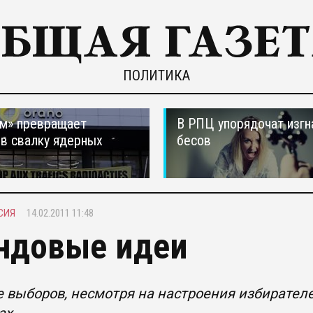
ПОЛИТИКА
м» превращает
В РПЦ упорядочат изгн
в свалку ядерных
бесов
в
СИЯ
14.02.2011 11:48
ндовые идеи
 выборов, несмотря на настроения избирателе