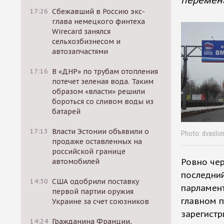
перемен
17:26
Сбежавший в Россию экс-
глава немецкого финтеха
Wirecard занялся
сельхозбизнесом и
автозапчастями
17:16
В «ДНР» по трубам отопления
потечет зеленая вода. Таким
образом «власти» решили
бороться со сливом воды из
батарей
17:13
Власти Эстонии объявили о
Photo: dvaslon
продаже оставленных на
российской границе
Ровно чер
автомобилей
последни
14:30
США одобрили поставку
парламент
первой партии оружия
главном 
Украине за счет союзников
зарегистр
14:24
Гражданина Франции,