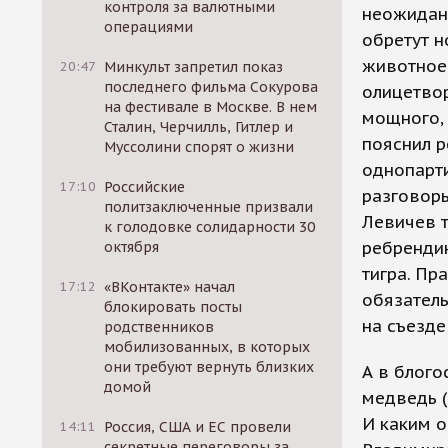
контроля за валютными
неожиданн
операциями
обретут н
животное 
20:47
Минкульт запретил показ
последнего фильма Сокурова
олицетво
на фестивале в Москве. В нем
мощного, 
Сталин, Черчилль, Гитлер и
пояснил р
Муссолини спорят о жизни
однопарти
17:10
Российские
разговоры
политзаключенные призвали
Левичев т
к голодовке солидарности 30
ребрендин
октября
тигра. Пр
17:12
«ВКонтакте» начал
обязатель
блокировать посты
на съезде
родственников
мобилизованных, в которых
они требуют вернуть близких
А в блого
домой
медведь (
И каким 
14:11
Россия, США и ЕС провели
секретные переговоры за