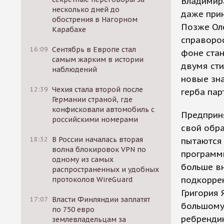
Владимир
несколько дней до
даже прин
обострения в Нагорном
Позже Ол
Карабахе
справорос
16:09
Сентябрь в Европе стал
фоне стан
самым жарким в истории
двумя сти
наблюдений
новые зна
12:39
Чехия стала второй после
герба пар
Германии страной, где
конфисковали автомобиль с
Предприн
российскими номерами
свой обра
18:32
В России началась вторая
пытаются
волна блокировок VPN по
программы
одному из самых
больше вн
распространенных и удобных
подкоррек
протоколов WireGuard
Григория 
17:07
Власти Финляндии заплатят
большому 
по 750 евро
ребрендин
землевладельцам за