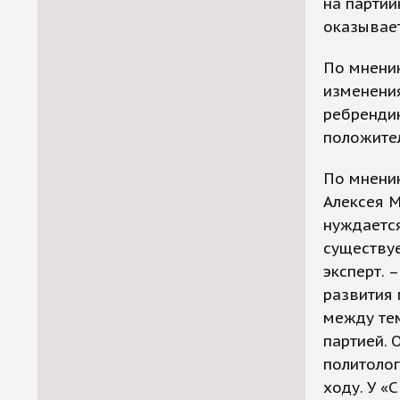
на партий
оказывает
По мнени
изменения
ребрендин
положител
По мнени
Алексея М
нуждается
существуе
эксперт. 
развития 
между тем
партией. 
политолог
ходу. У «