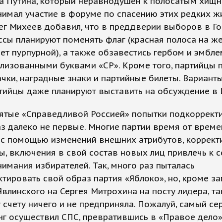
а Путина, который неравнодушен к полосатым хищн
имал участие в форуме по спасению этих редких ж
ег Михеев добавил, что в преддверии выборов в Г
сы планируют поменять флаг (красная полоса на ж
ет пурпурной), а также обзавестись гербом и эмбле
лизованными буквами «СР». Кроме того, партийцы 
чки, наградные знаки и партийные билеты. Вариант
тийцы даже планируют выставить на обсуждение в 
ятые «Справедливой Россией» попытки подкоррект
з далеко не первые. Многие партии время от време
 с помощью изменений внешних атрибутов, коррект
, включения в свой состав новых лиц привлечь к с
имания избирателей. Так, много раз пыталась
тировать свой образ партия «Яблоко», но, кроме з
Явлинского на Сергея Митрохина на посту лидера, та
счету ничего и не предприняла. Пожалуй, самый се
г осуществил СПС, превратившись в «Правое дело»