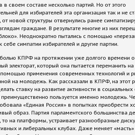
 в своем составе несколько партий. Но от этого
ельней для избирателей эта организация так и не ст
 от новой структуры отвернулись ранее симпатизи
глядам граждане. В результате многие из них переш
блоко». Неоднократно пытались с помощью «переза
к себе симпатии избирателей и другие партии.
 болью КПРФ на протяжении уже долгого времени о
й электорат, который она пытается переманить на
 помощью применения современных технологий и р
ной на молодежь. Как рассказали в КПРФ, на этот р
елать ставку на развитие активности в социальных 
 преимущественно пользуется именно молодежь. Че
обовала «Единая Россия» в попытках приобрести хо
ивый образ. Партия парламентского большинства де
, то на платформы, устраивает разнообразные диску
тивных и либеральных клубах. Даже меняет «масть