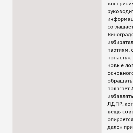
восприни
руководи
информац
соглашает
Виноградо
избирател
партиям, 
попасть».
новые лоз
основного
обращать 
полагает 
избавлять
ЛДПР, кот
вещь сове
опирается
дело» пр