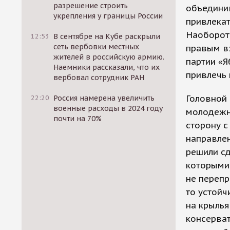
разрешение строить
объединив
укрепления у границы России
привлекат
Наоборот,
12:53
В сентябре на Кубе раскрыли
сеть вербовки местных
правым вз
жителей в российскую армию.
партии «Я
Наемники рассказали, что их
привлечь 
вербовал сотрудник РАН
Головной
22:20
Россия намерена увеличить
военные расходы в 2024 году
молодежны
почти на 70%
сторону с
направлен
решили сд
которыми
не перепр
то устойч
на крылья
консерва