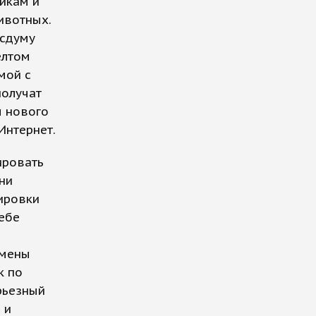
икам и
ивотных.
осдуму
елтом
мой с
получат
ы нового
Интернет.
ировать
ни
ировки
ебе
амены
к по
рьезный
 и