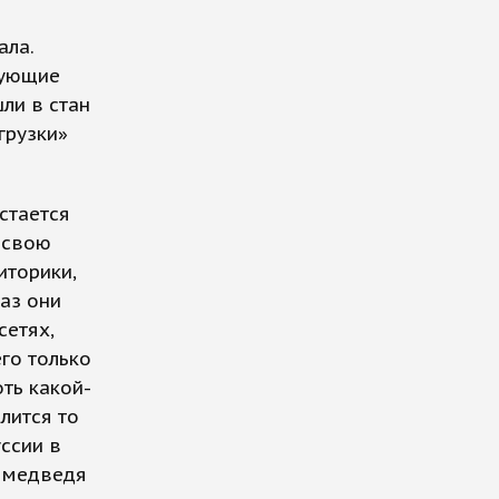
ала.
рующие
ли в стан
грузки»
стается
 свою
иторики,
аз они
сетях,
го только
ть какой-
лится то
ссии в
» медведя