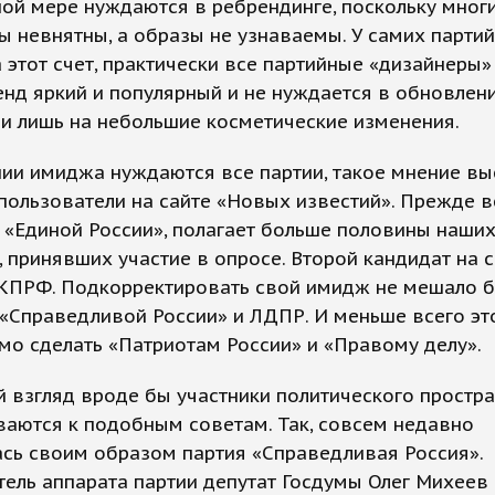
ной мере нуждаются в ребрендинге, поскольку мног
 невнятны, а образы не узнаваемы. У самих партий
 этот счет, практически все партийные «дизайнеры»
енд яркий и популярный и не нуждается в обновлени
и лишь на небольшие косметические изменения.
ии имиджа нуждаются все партии, такое мнение вы
пользователи на сайте «Новых известий». Прежде в
 «Единой России», полагает больше половины наши
, принявших участие в опросе. Второй кандидат на 
 КПРФ. Подкорректировать свой имидж не мешало 
 «Справедливой России» и ЛДПР. И меньше всего эт
о сделать «Патриотам России» и «Правому делу».
 взгляд вроде бы участники политического простр
аются к подобным советам. Так, совсем недавно
сь своим образом партия «Справедливая Россия».
ель аппарата партии депутат Госдумы Олег Михеев