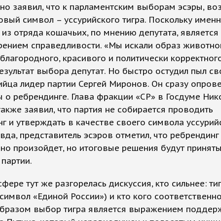
о заявил, что к парламентским выборам эсэры, во
овый символ – уссурийского тигра. Поскольку именн
из отряда кошачьих, по мнению депутата, является
рением справедливости. «Мы искали образ животно
благородного, красивого и политически корректного
езультат выбора депутат. Но быстро остудил пыл св
йца лидер партии Сергей Миронов. Он сразу опров
 о ребрендинге. Глава фракции «СР» в Госдуме Ник
акже заявил, что партия не собирается проводить
г и утверждать в качестве своего символа уссурий
авда, представитель эсэров отметил, что ребрендинг
но произойдет, но итоговые решения будут приняты
 партии.
сфере тут же разгорелась дискуссия, кто сильнее: ти
символ «Единой России») и кто кого соответственно
образом выбор тигра является выражением поддер