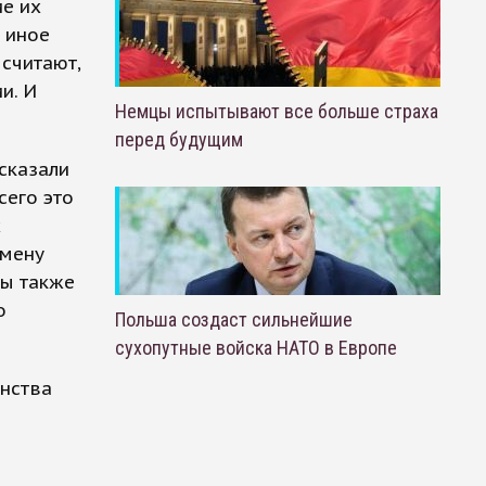
ие их
 иное
 считают,
и. И
Немцы испытывают все больше страха
перед будущим
сказали
сего это
х
смену
бы также
о
Польша создаст сильнейшие
сухопутные войска НАТО в Европе
анства