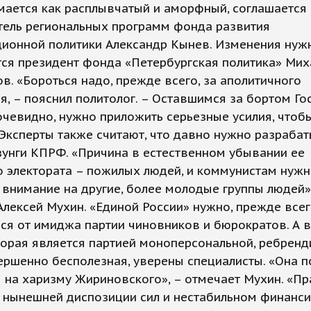
мается как расплывчатый и аморфный, соглашается
тель региональных программ фонда развития
ионной политики Александр Кынев. Изменения нуж
ся президент фонда «Петербургская политика» Мих
в. «Бороться надо, прежде всего, за аполитичного
я, – пояснил политолог. – Оставшимся за бортом Г
очевидно, нужно приложить серьезные усилия, чтоб
 Эксперты также считают, что давно нужно разраба
унги КПРФ. «Причина в естественном убывании ее
 электората – пожилых людей, и коммунистам нуж
внимание на другие, более молодые группы людей»
Алексей Мухин. «Единой России» нужно, прежде всег
ся от имиджа партии чиновников и бюрократов. А в
орая является партией моноперсональной, ребренд
ршенно бесполезная, уверены специалисты. «Она 
 на харизму Жириновского», – отмечает Мухин. «П
и нынешней диспозиции сил и нестабильном финанс