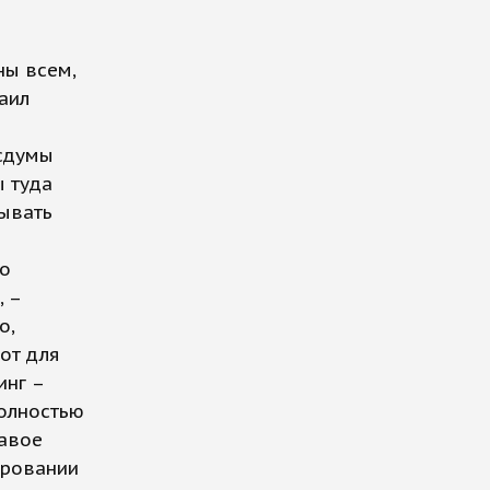
ны всем,
аил
осдумы
ы туда
тывать
но
, –
о,
от для
инг –
полностью
равое
ировании