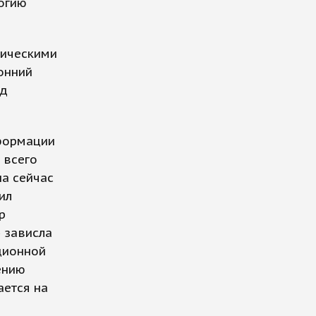
огию
тическими
онний
нд
нформации
 всего
на сейчас
ил
р
» зависла
ционной
ению
ается на