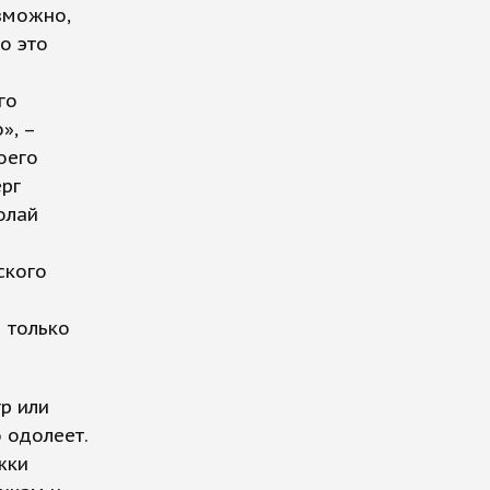
зможно,
о это
го
», –
оего
ерг
олай
ского
 только
гр или
 одолеет.
жки