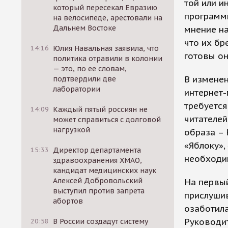
той или и
который пересекал Евразию
программы
на велосипеде, арестовали на
Дальнем Востоке
мнение на
что их бр
14:16
Юлия Навальная заявила, что
готовы он
политика отравили в колонии
— это, по ее словам,
В изменен
подтвердили две
лаборатории
интернет-
требуется
14:09
Каждый пятый россиян не
читателей
может справиться с долговой
нагрузкой
образа –
«Яблоку»,
15:33
Директор департамента
необходим
здравоохранения ХМАО,
кандидат медицинских наук
Алексей Добровольский
На первый
выступил против запрета
прислушив
абортов
озаботила
Руководит
20:58
В России создадут систему