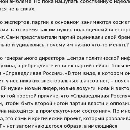
ной эмблеме. Но пока нащупать собственную идеол
ся не в силах.
ю экспертов, партии в основном занимаются косме
ми, в то время как им нужен полноценный всестор
г. Сами представители партий оценивали свой бре
ьно и удивлялись, почему им нужно что-то менять?
ю генерального директора Центра политической и
ухина, в ребрендинге из всех партий сейчас больше
 «Справедливая Россия». «В том виде, в котором о
т, у нее никаких электоральных шансов нет, – поясн
– Ей нужен новый лидер, новые лозунги, новый векто
по той простой причине, что «Справедливая Россия
, чтобы быть второй ногой партии власти и оппози
Она находится в промежуточном состоянии». По мн
а, это самый критический проект, который развалив
СР» нет запоминающегося образа, а имеющийся