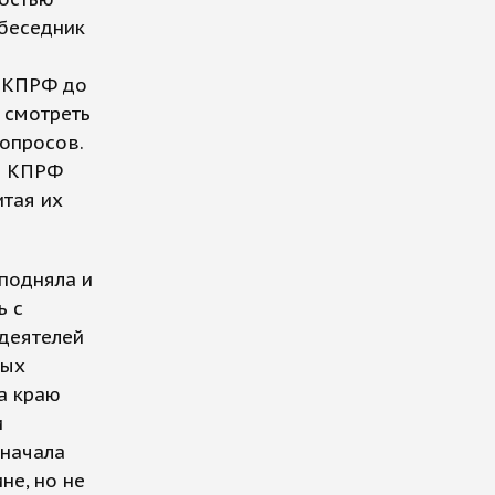
обеседник
я КПРФ до
 смотреть
опросов.
ер КПРФ
итая их
подняла и
ь с
деятелей
ных
а краю
и
начала
не, но не