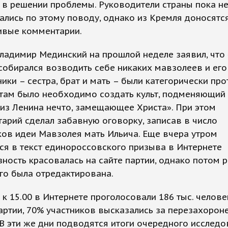
в решении проблемы. Руководители страны пока н
лись по этому поводу, однако из Кремля доносятс
ивые комментарии.
ладимир Мединский на прошлой неделе заявил, что
собирался возводить себе никаких мавзолеев и ег
ики – сестра, брат и мать – были категорически прот
там было необходимо создать культ, подменяющий 
 из Ленина нечто, замещающее Христа». При этом
арий сделал забавную оговорку, записав в число
ов идеи Мавзолея мать Ильича. Еще вчера утром
я в текст единороссовского призыва в Интернете
ность красовалась на сайте партии, однако потом 
го была отредактирована.
 к 15.00 в Интернете проголосовали 186 тыс. челове
ртии, 70% участников высказались за перезахорон
 В эти же дни подводятся итоги очередного исслед