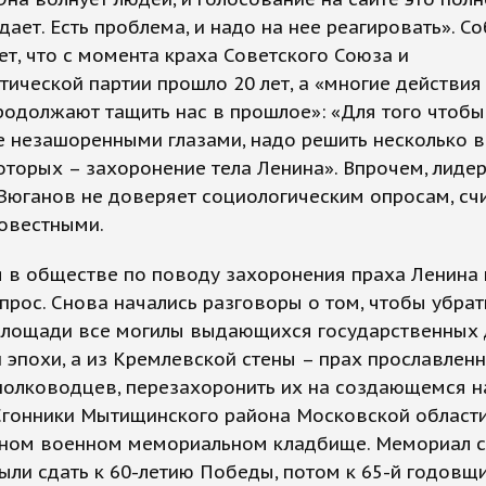
ает. Есть проблема, и надо на нее реагировать». С
т, что с момента краха Советского Союза и
ической партии прошло 20 лет, а «многие действи
родолжают тащить нас в прошлое»: «Для того чтобы
 незашоренными глазами, надо решить несколько в
оторых – захоронение тела Ленина». Впрочем, лид
Зюганов не доверяет социологическим опросам, сч
овестными.
 в обществе по поводу захоронения праха Ленина 
прос. Снова начались разговоры о том, чтобы убрат
площади все могилы выдающихся государственных 
 эпохи, а из Кремлевской стены – прах прославлен
полководцев, перезахоронить их на создающемся н
Сгонники Мытищинского района Московской област
ном военном мемориальном кладбище. Мемориал с
ли сдать к 60-летию Победы, потом к 65-й годовщи