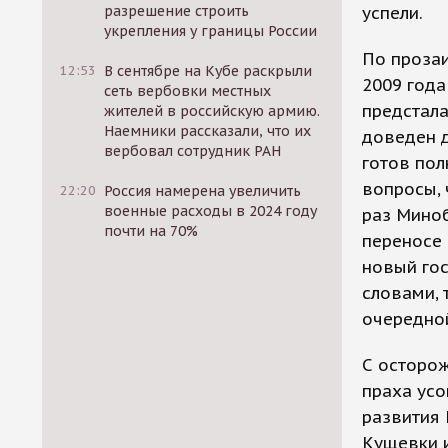
разрешение строить
успели.
укрепления у границы России
По прозаи
12:53
В сентябре на Кубе раскрыли
2009 года
сеть вербовки местных
предстала
жителей в российскую армию.
Наемники рассказали, что их
доведен д
вербовал сотрудник РАН
готов пол
вопросы, 
22:20
Россия намерена увеличить
военные расходы в 2024 году
раз Миноб
почти на 70%
переносе 
новый гос
словами, 
очередно
С осторо
праха усо
развития 
Кущевки 