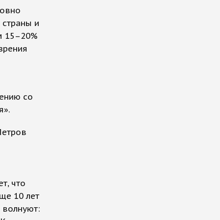
ловно
 страны и
ум 15–20%
 зрения
нению со
я».
Петров
т, что
ще 10 лет
 волнуют: