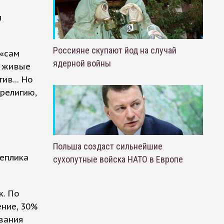
е
я
Россияне скупают йод на случай
 «сам
ядерной войны
о живые
ив... Но
религию,
Польша создаст сильнейшие
реплика
сухопутные войска НАТО в Европе
к. По
ение, 30%
ования