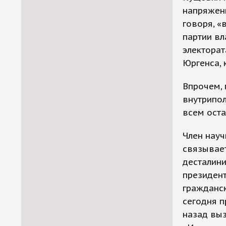
напряжени
говоря, «
партии вл
электорат
Юргенса, 
Впрочем, 
внутрипол
всем оста
Член науч
связывае
десталини
президент
гражданск
сегодня п
назад вы