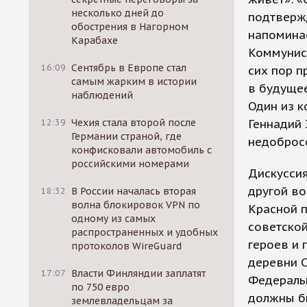
несколько дней до
подтвержд
обострения в Нагорном
напоминае
Карабахе
Коммунист
16:09
Сентябрь в Европе стал
сих пор п
самым жарким в истории
в будущее
наблюдений
Один из к
12:39
Чехия стала второй после
Геннадий 
Германии страной, где
недоброс
конфисковали автомобиль с
российскими номерами
Дискуссия
другой во
18:32
В России началась вторая
волна блокировок VPN по
Красной 
одному из самых
советской
распространенных и удобных
героев и 
протоколов WireGuard
деревни 
17:07
Власти Финляндии заплатят
Федераль
по 750 евро
должны бы
землевладельцам за