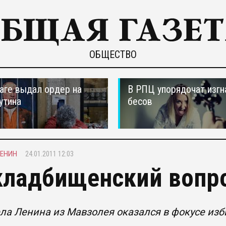
ОБЩЕСТВО
ааге выдал ордер на
В РПЦ упорядочат изгн
утина
бесов
ЕНИН
24.01.2011 12:03
кладбищенский вопр
ла Ленина из Мавзолея оказался в фокусе из