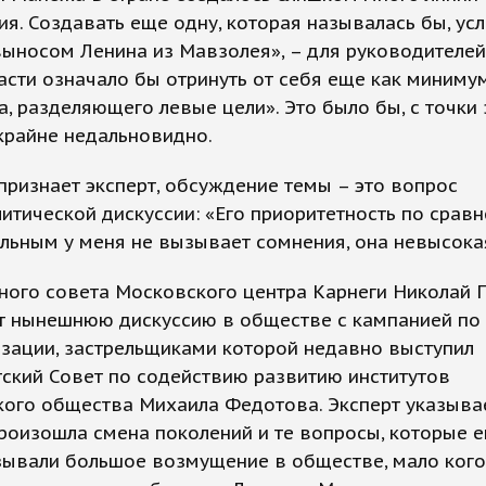
я. Создавать еще одну, которая называлась бы, ус
выносом Ленина из Мавзолея», – для руководителей
асти означало бы отринуть от себя еще как миним
а, разделяющего левые цели». Это было бы, с точки
крайне недальновидно.
признает эксперт, обсуждение темы – это вопрос
итической дискуссии: «Его приоритетность по срав
льным у меня не вызывает сомнения, она невысока
ного совета Московского центра Карнеги Николай 
т нынешнюю дискуссию в обществе с кампанией по
зации, застрельщиками которой недавно выступил
ский Совет по содействию развитию институтов
ого общества Михаила Федотова. Эксперт указывае
роизошла смена поколений и те вопросы, которые е
зывали большое возмущение в обществе, мало кого