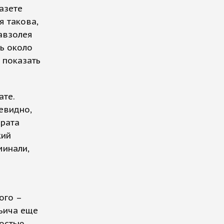
азете
я такова,
авзолея
ь около
 показать
те.
евидно,
ората
кий
минали,
ого –
льича еще
ностью