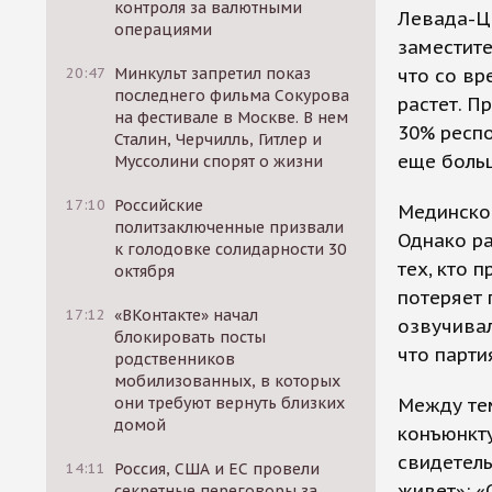
контроля за валютными
Левада-Це
операциями
заместите
20:47
Минкульт запретил показ
что со вр
последнего фильма Сокурова
растет. П
на фестивале в Москве. В нем
30% респо
Сталин, Черчилль, Гитлер и
еще боль
Муссолини спорят о жизни
17:10
Российские
Мединско
политзаключенные призвали
Однако р
к голодовке солидарности 30
тех, кто 
октября
потеряет 
17:12
«ВКонтакте» начал
озвучивал
блокировать посты
что парти
родственников
мобилизованных, в которых
они требуют вернуть близких
Между тем
домой
конъюнкту
свидетель
14:11
Россия, США и ЕС провели
живет»: «
секретные переговоры за