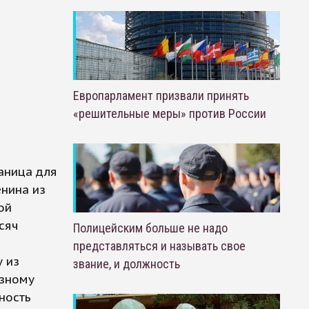
Европарламент призвали принять
«решительные меры» против России
аница для
нина из
ой
сяч
Полицейским больше не надо
представляться и называть свое
 из
звание, и должность
азному
ность