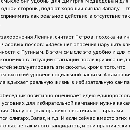
м смысле они удобны для Дмитрия Медведева и для
 с одной стороны, подают хороший сигнал Западу – г
спринимать как реальное действие в отсутствие та
.
захоронения Ленина, считает Петров, похожа на и
 часовых поясов: «Здесь нет опасения нарушить ка
ности с Путиным. В этом смысле это удобно и для 
Экономика в ситуации стагнации после кризиса не д
тей эксплуатировать эти сюжеты, кроме того, что
ся высокий уровень социальной защиты. А кампани
ла вдыхает реальную жизнь в избирательную кампа
обеседник позитивно оценивает идею единороссов
условиях для избирательной кампании нужна кака
ия. Она у нас, как правило, негативная – врагами
ся олигарх, Запад и т.д. И если сейчас вместо этих 
оторых не так много кандидатов, и они практически 