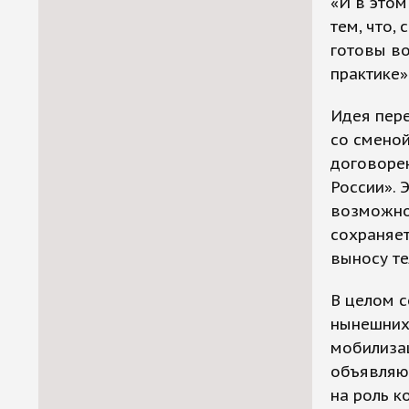
«И в это
тем, что,
готовы во
практике»
Идея пере
со сменой
договорен
России». 
возможнос
сохраняет
выносу те
В целом с
нынешних 
мобилизац
объявляют
на роль к