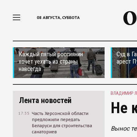
08 АВГУСТА, СУББОТА
Каждый пятый россиянин
Суд в Г
хочет уехать из страны
арест П
навсегда
ВЛАДИМИР Л
Лента новостей
Не 
17:35
Часть Херсонской области
предложили передать
Беларуси для строительства
Вынос те
санаториев