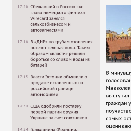
17:26
Сбежавший в Россию экс-
глава немецкого финтеха
Wirecard занялся
сельхозбизнесом и
автозапчастями
17:16
В «ДНР» по трубам отопления
потечет зеленая вода. Таким
образом «власти» решили
бороться со сливом воды из
батарей
В минувшу
17:13
Власти Эстонии объявили о
голосован
продаже оставленных на
Мавзолея.
российской границе
автомобилей
выступил 
граждан у
14:30
США одобрили поставку
поучаств
первой партии оружия
Украине за счет союзников
самых ос
оценивают
14:24
Гражданина Франции,