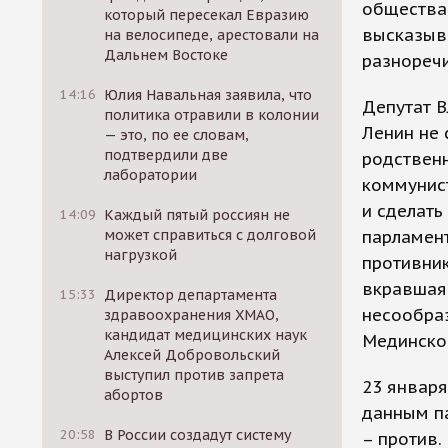
общества 
который пересекал Евразию
высказыва
на велосипеде, арестовали на
Дальнем Востоке
разнореч
14:16
Юлия Навальная заявила, что
Депутат В
политика отравили в колонии
Ленин не 
— это, по ее словам,
подтвердили две
родственн
лаборатории
коммунис
и сделать
14:09
Каждый пятый россиян не
может справиться с долговой
парламент
нагрузкой
противник
вкравшаяс
15:33
Директор департамента
несообраз
здравоохранения ХМАО,
кандидат медицинских наук
Мединско
Алексей Добровольский
выступил против запрета
23 января
абортов
данным па
20:58
В России создадут систему
– против.