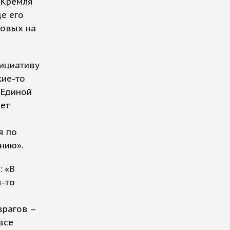
 Кремля
де его
ковых на
нициативу
кие-то
«Единой
ает
я по
нию».
: «В
я-то
врагов –
все