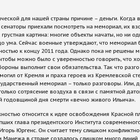
ческой для нашей страны причине – деньги. Когда 
 сенаторы приехали посмотреть на мемориал, их вз
 грустная картина: многие объекты начаты, но ни од
о ума. Сейчас военные утверждают, что мемориал 
ностью к концу 2011 года. Однако пока не решены 
чтобы можно было с уверенностью говорить, что хо
ороны выполнит свои обязательства. Так что разг
могил от Кремля и праха героев из Кремлевской ст
ударственный мемориал – только разговоры. Или, 
только сотрясение воздуха в связи с памятной дато
й годовщиной дня смерти «вечно живого Ильича».
жностью относится к идее освобождения Красной п
пших глава президентского Института современног
Игорь Юргенс. Он считает тему слишком конфликтно
и Манежа в стране создалось слишком много линий