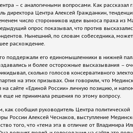
нтра – с аналогичными вопросами. Как рассказал г
ль директора Центра Алексей Гражданкин, тенденци
еменем число сторонников идеи выноса праха из М
редыдущий опрос показывал, что против высказалис
ндентов. Нынешний, по словам собеседника, может
шее расхождение.
го поддержали его единомышленники в нижней пала
аздавались и более осторожные высказывания – оч
прикидывал, сколько голосов консервативного элект
партия на этих призывах. Они говорили, что Мединс
 на сайте «Единой России» личную позицию, и напо
я еще не принимала решения по этому вопросу.
, как сообщил руководитель Центра политической
ры России Алексей Чеснаков, выступление Мединск
ство того, что «тема эта в отличие от Владимира И
Она волнует людей, и голосование на сайте это пол