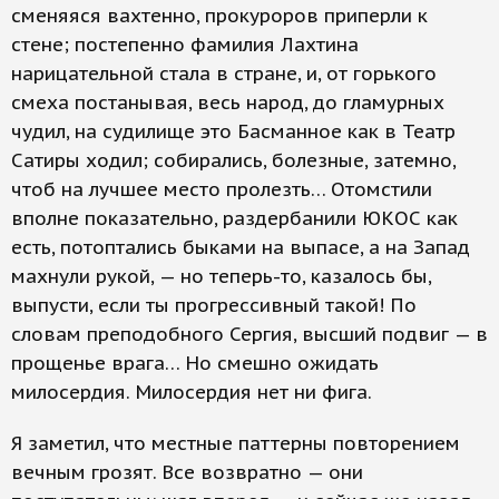
сменяяся вахтенно, прокуроров приперли к
стене; постепенно фамилия Лахтина
нарицательной стала в стране, и, от горького
смеха постанывая, весь народ, до гламурных
чудил, на судилище это Басманное как в Театр
Сатиры ходил; собирались, болезные, затемно,
чтоб на лучшее место пролезть… Отомстили
вполне показательно, раздербанили ЮКОС как
есть, потоптались быками на выпасе, а на Запад
махнули рукой, — но теперь-то, казалось бы,
выпусти, если ты прогрессивный такой! По
словам преподобного Сергия, высший подвиг — в
прощенье врага… Но смешно ожидать
милосердия. Милосердия нет ни фига.
Я заметил, что местные паттерны повторением
вечным грозят. Все возвратно — они