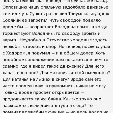
поступательны: шаг вперед — и сейчас же назад.
Оппозицию нашу опальную задолбало движенье
светил: чуть Сурков разрешил Триумфальную, как
Собянин ее запретил. Чуть свободой повеяло
вроде бы — возрастает Володина прыть, а когда
торжествуют Володины, то свободу забыть и
зарыть. Неудобно в Отечестве хордовым: здесь
не любят стволов и опор. Но теперь, после случая
с Ходором, я подумал — и в общем допер. Хоть
подобное соположение вам покажется в чем-то
срамно, где я видел такое движение? Для чего
характерно оно? Для махания веткой омеловою?
Для катанья на лыжах в снегу? Вроде сам его
часто проделываю, а припомнить никак не могу…
Только вроде просвет открывается —
продолжается та же байда. Как же точно оно
называется, если двигать туда и сюда? То
поманят волшебные фикции — но ведь Ходор не