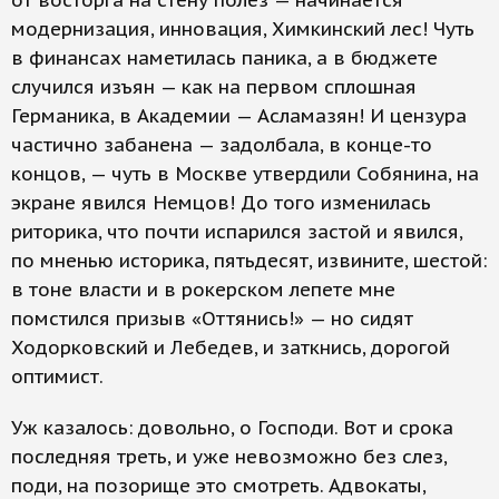
от восторга на стену полез — начинается
модернизация, инновация, Химкинский лес! Чуть
в финансах наметилась паника, а в бюджете
случился изъян — как на первом сплошная
Германика, в Академии — Асламазян! И цензура
частично забанена — задолбала, в конце-то
концов, — чуть в Москве утвердили Собянина, на
экране явился Немцов! До того изменилась
риторика, что почти испарился застой и явился,
по мненью историка, пятьдесят, извините, шестой:
в тоне власти и в рокерском лепете мне
помстился призыв «Оттянись!» — но сидят
Ходорковский и Лебедев, и заткнись, дорогой
оптимист.
Уж казалось: довольно, о Господи. Вот и срока
последняя треть, и уже невозможно без слез,
поди, на позорище это смотреть. Адвокаты,