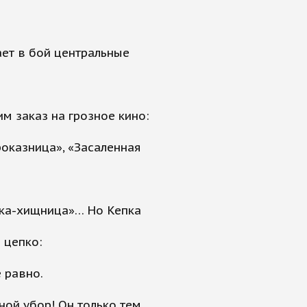
ет в бой центральные
им заказ на грозное кино:
оказница», «Засаленная
ка-хищница»… Но Кепка
 цепко:
е равно.
ной убор! Он только тем