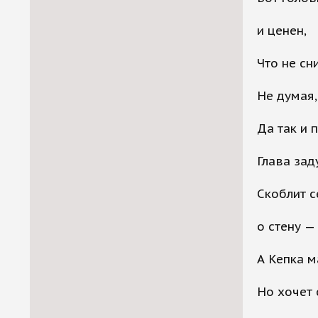
и ценен,
Что не сн
Не думая,
Да так и 
Глава зад
Скоблит с
о стену —
А Кепка м
Но хочет 