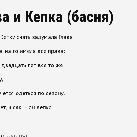
ва и Кепка (басня)
епку снять задумала Глава
а, на то имела все права:
 двадцать лет все то же
у,
ется одеться по сезону.
ет, и сяк — ан Кепка
о родства!