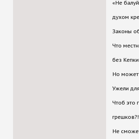
«Не балуй
духом кре
Законы об
Что мест
без Кепки
Но может 
Ужели для
Чтоб это 
грешков?!
Не сможеш