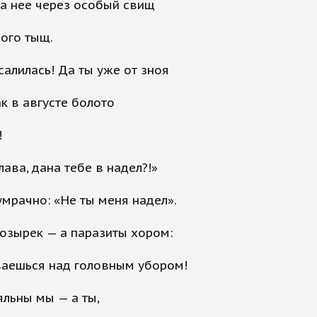
а нее через особый свищ
ого тыщ.
салилась! Да ты уже от зноя
ак в августе болото
!
лава, дана тебе в надел?!»
умрачно: «Не ты меня надел».
козырек — а паразиты хором:
ваешься над головным убором!
яльны мы — а ты,