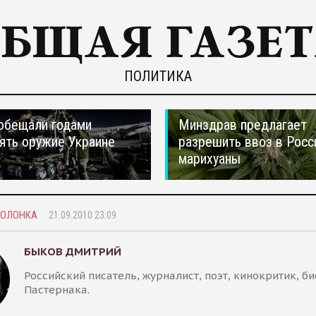
ПОЛИТИКА
обещали годами
Минздрав предлагает
ять оружие Украине
разрешить ввоз в Рос
марихуаны
КОЛОНКА
21.09.2010 23:09
БЫКОВ ДМИТРИЙ
Российский писатель, журналист, поэт, кинокритик, био
Пастернака.