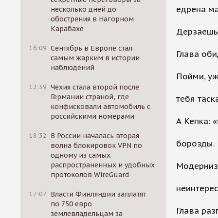
едрена ма
несколько дней до
обострения в Нагорном
Карабахе
Дерзаешь 
16:09
Сентябрь в Европе стал
Глава оби
самым жарким в истории
наблюдений
Пойми, уж
12:39
Чехия стала второй после
Германии страной, где
тебя таск
конфисковали автомобиль с
российскими номерами
А Кепка: 
18:32
В России началась вторая
борозды.
волна блокировок VPN по
одному из самых
распространенных и удобных
Модерниз
протоколов WireGuard
неинтерес
17:07
Власти Финляндии заплатят
по 750 евро
Глава раз
землевладельцам за