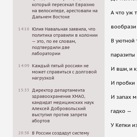
который пересекал Евразию
на велосипеде, арестовали на
А что уж 
Дальнем Востоке
вообрази 
14:16
Юлия Навальная заявила, что
политика отравили в колонии
В уютной 
— это, по ее словам,
подтвердили две
лаборатории
паразиты
14:09
Каждый пятый россиян не
И вши, и 
может справиться с долговой
нагрузкой
И пробки 
15:33
Директор департамента
здравоохранения ХМАО,
И запах м
кандидат медицинских наук
Алексей Добровольский
гадко —
выступил против запрета
абортов
У Кепки и
20:58
В России создадут систему