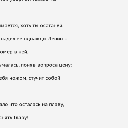
имается, хоть ты осатаней.
 надел ее однажды Ленин –
помер в ней.
умалась, поняв вопроса цену:
ебя ножом, стучит собой
ало что осталась на плаву,
снять Главу!