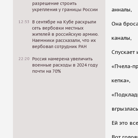
разрешение строить
анналы,
укрепления у границы России
12:53
В сентябре на Кубе раскрыли
Она броса
сеть вербовки местных
жителей в российскую армию.
каналы,
Наемники рассказали, что их
вербовал сотрудник РАН
Спускает 
22:20
Россия намерена увеличить
военные расходы в 2024 году
«Пчела-пр
почти на 70%
кепка»,
«Подклад
вгрызлась
Ей это вс
Вот голов