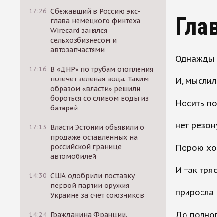
17:26
Сбежавший в Россию экс-
Гла
глава немецкого финтеха
Wirecard занялся
сельхозбизнесом и
автозапчастями
Однажды К
17:16
В «ДНР» по трубам отопления
потечет зеленая вода. Таким
И, мыслил
образом «власти» решили
бороться со сливом воды из
Носить по
батарей
нет резон
17:13
Власти Эстонии объявили о
продаже оставленных на
российской границе
Порою хоч
автомобилей
И так тряс
14:30
США одобрили поставку
первой партии оружия
приросла
Украине за счет союзников
До полног
14:24
Гражданина Франции,