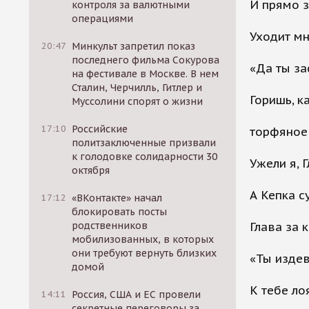
И прямо з
контроля за валютными
операциями
Уходит мн
20:47
Минкульт запретил показ
последнего фильма Сокурова
«Да ты за
на фестивале в Москве. В нем
Сталин, Черчилль, Гитлер и
Горишь, к
Муссолини спорят о жизни
17:10
Российские
торфяное
политзаключенные призвали
к голодовке солидарности 30
Ужели я, Г
октября
А Кепка с
17:12
«ВКонтакте» начал
блокировать посты
родственников
Глава за 
мобилизованных, в которых
они требуют вернуть близких
«Ты изде
домой
К тебе ло
14:11
Россия, США и ЕС провели
секретные переговоры за