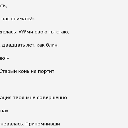
ть,
нас снимать!»
делась: «Уйми свою ты стаю,
 двадцать лет, как блин,
аю!»
«Старый конь не портит
ация твоя мне совершенно
на».
гневалась. Припомнивши