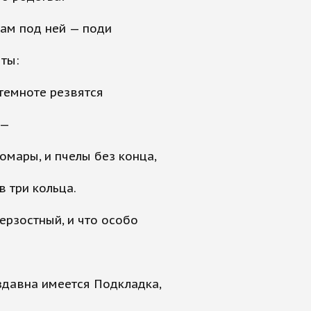
там под ней — поди
ты:
темноте резвятся
 —
комары, и пчелы без конца,
в три кольца.
ерзостный, и что особо
здавна имеется Подкладка,