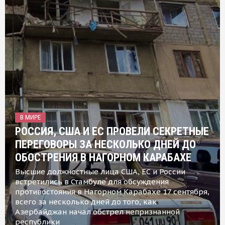
В МИРЕ
РОССИЯ, США И ЕС ПРОВЕЛИ СЕКРЕТНЫЕ
ПЕРЕГОВОРЫ ЗА НЕСКОЛЬКО ДНЕЙ ДО
ОБОСТРЕНИЯ В НАГОРНОМ КАРАБАХЕ
Высшие должностные лица США, ЕС и России
встретились в Стамбуле для обсуждения
противостояния в Нагорном Карабахе 17 сентября,
всего за несколько дней до того, как
Азербайджан начал обстрел непризнанной
республики