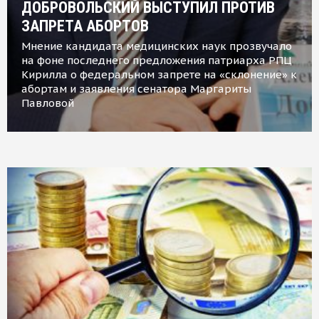
ДОБРОВОЛЬСКИЙ ВЫСТУПИЛ ПРОТИВ
ЗАПРЕТА АБОРТОВ
Мнение кандидата медицинских наук прозвучало
на фоне последнего предложения патриарха РПЦ
Кирилла о федеральном запрете на «склонение» к
абортам и заявления сенатора Маргариты
Павловой