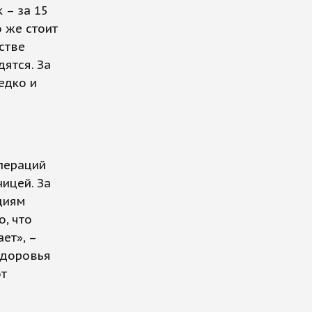
 – за 15
о же стоит
стве
дятся. За
едко и
пераций
ницей. За
циям
о, что
ет», –
 здоровья
от