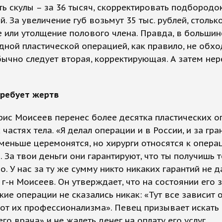
ь скулы – за 36 тысяч, скорректировать подбородок
ей. За увеличение губ возьмут 35 тыс. рублей, стольк
 или утолщение полового члена. Правда, в большин
дной пластической операцией, как правило, не обхо
ычно следует вторая, корректирующая. А затем нер
требует жертв
ис Моисеев перенес более десятка пластических о
 частях тела. «Я делал операции и в России, и за гра
еньше церемонятся, но хирурги относятся к опера
. За твои деньги они гарантируют, что ты получишь т
о. У нас за ту же сумму никто никаких гарантий не да
 г-н Моисеев. Он утверждает, что на состоянии его
кие операции не сказались никак: «Тут все зависит 
 от их профессионализма». Певец призывает искать
го врача» и не жалеть денег на оплату его услуг.