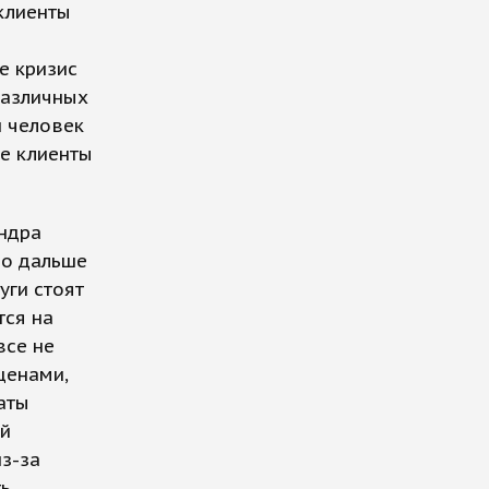
 клиенты
е кризис
различных
и человек
ые клиенты
андра
но дальше
уги стоят
тся на
все не
ценами,
аты
ей
з-за
ь.