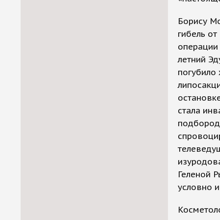
Борису Мо
гибель от
операции 
летний Эд
погубило 
липосакци
остановке
стала ин
подбород
спровоцир
телеведущ
изуродова
Геленой Р
условно и
Косметоло