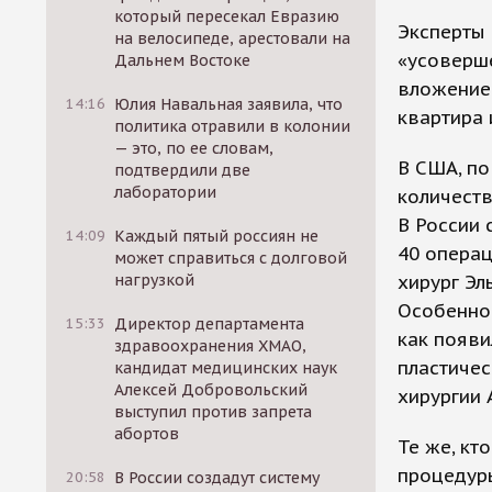
который пересекал Евразию
Эксперты 
на велосипеде, арестовали на
«усоверш
Дальнем Востоке
вложением
14:16
Юлия Навальная заявила, что
квартира 
политика отравили в колонии
— это, по ее словам,
В США, по
подтвердили две
лаборатории
количеств
В России 
14:09
Каждый пятый россиян не
40 операц
может справиться с долговой
нагрузкой
хирург Эл
Особенно 
15:33
Директор департамента
как появи
здравоохранения ХМАО,
пластичес
кандидат медицинских наук
Алексей Добровольский
хирургии
выступил против запрета
абортов
Те же, кт
процедуры
20:58
В России создадут систему