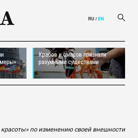
RU
/
EN
ли
Крабов и омаров признали
 меры»
разумными существами
й красоты» по изменению своей внешности