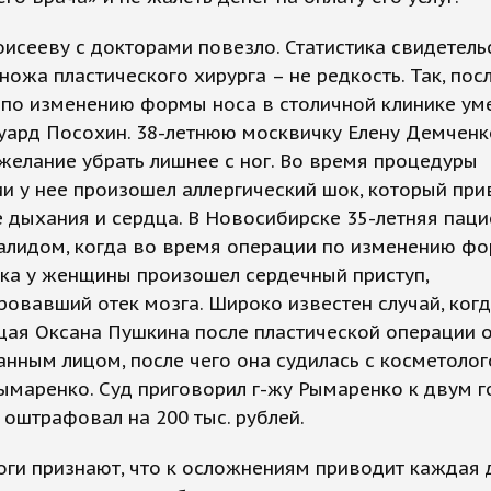
исееву с докторами повезло. Статистика свидетельс
 ножа пластического хирурга – не редкость. Так, пос
по изменению формы носа в столичной клинике уме
уард Посохин. 38-летнюю москвичку Елену Демченк
желание убрать лишнее с ног. Во время процедуры
и у нее произошел аллергический шок, который при
 дыхания и сердца. В Новосибирске 35-летняя паци
валидом, когда во время операции по изменению ф
ка у женщины произошел сердечный приступ,
овавший отек мозга. Широко известен случай, ког
ая Оксана Пушкина после пластической операции о
нным лицом, после чего она судилась с косметоло
ымаренко. Суд приговорил г-жу Рымаренко к двум 
 оштрафовал на 200 тыс. рублей.
ги признают, что к осложнениям приводит каждая 