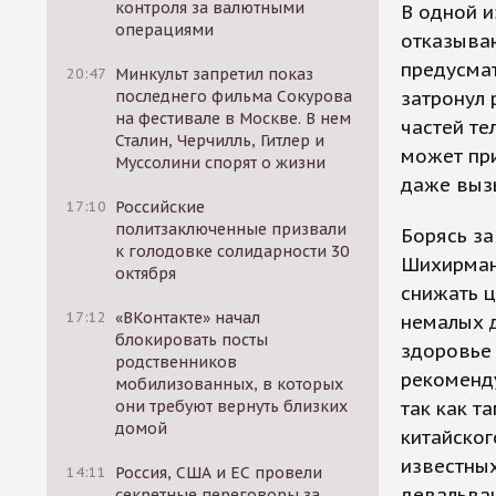
контроля за валютными
В одной и
операциями
отказываю
предусма
20:47
Минкульт запретил показ
последнего фильма Сокурова
затронул 
на фестивале в Москве. В нем
частей те
Сталин, Черчилль, Гитлер и
может при
Муссолини спорят о жизни
даже выз
17:10
Российские
политзаключенные призвали
Борясь за
к голодовке солидарности 30
Шихирмана
октября
снижать ц
17:12
«ВКонтакте» начал
немалых д
блокировать посты
здоровье 
родственников
рекоменд
мобилизованных, в которых
они требуют вернуть близких
так как т
домой
китайског
известных
14:11
Россия, США и ЕС провели
девальвац
секретные переговоры за