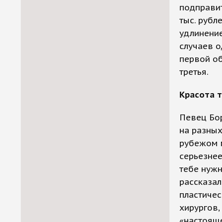
подправит
тыс. рубл
удлинение
случаев о
первой об
третья.
Красота 
Певец Бор
на разных
рубежом м
серьезнее
тебе нужн
рассказал
пластичес
хирургов,
«настояще