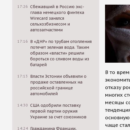
17:26
Сбежавший в Россию экс-
глава немецкого финтеха
Wirecard занялся
сельхозбизнесом и
автозапчастями
17:16
В «ДНР» по трубам отопления
потечет зеленая вода. Таким
образом «власти» решили
бороться со сливом воды из
батарей
В то вре
17:13
Власти Эстонии объявили о
экономить
продаже оставленных на
отказу ро
российской границе
автомобилей
многих ст
месяцы со
14:30
США одобрили поставку
тенденция
первой партии оружия
Украине за счет союзников
основную 
чаще ста
14:24
Гражданина Франции,