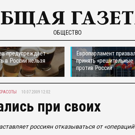
ОБЩЕСТВО
в предупреждает -
Европарламент призва
ть в России нельзя
принять «решительные
против России
КРАСОТЫ
10.07.2009 12:02
ались при своих
аставляет россиян отказываться от «операци