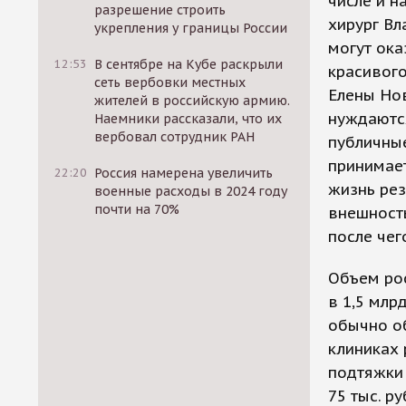
числе и н
разрешение строить
хирург Вл
укрепления у границы России
могут ока
12:53
В сентябре на Кубе раскрыли
красивого
сеть вербовки местных
Елены Нов
жителей в российскую армию.
нуждаютс
Наемники рассказали, что их
вербовал сотрудник РАН
публичные
принимает
22:20
Россия намерена увеличить
жизнь рез
военные расходы в 2024 году
почти на 70%
внешност
после чег
Объем рос
в 1,5 млр
обычно об
клиниках 
подтяжки 
75 тыс. р