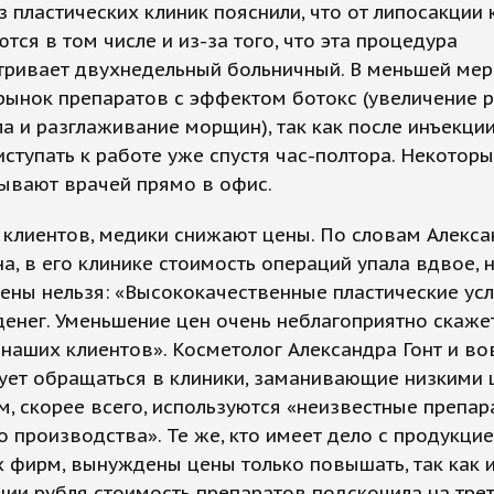
з пластических клиник пояснили, что от липосакции
тся в том числе и из-за того, что эта процедура
тривает двухнедельный больничный. В меньшей мер
рынок препаратов с эффектом ботокс (увеличение 
ла и разглаживание морщин), так как после инъекци
ступать к работе уже спустя час-полтора. Некотор
ывают врачей прямо в офис.
 клиентов, медики снижают цены. По словам Алекс
, в его клинике стоимость операций упала вдвое, 
ены нельзя: «Высококачественные пластические усл
енег. Уменьшение цен очень неблагоприятно скаже
наших клиентов». Косметолог Александра Гонт и во
ует обращаться в клиники, заманивающие низкими 
ам, скорее всего, используются «неизвестные препар
о производства». Те же, кто имеет дело с продукци
 фирм, вынуждены цены только повышать, так как и
ии рубля стоимость препаратов подскочила на трет