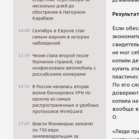
несколько дней до
обострения в Нагорном
Результат
Карабахе
Если обес
16:09
Сентябрь в Европе стал
экономить
самым жарким в истории
наблюдений
свидетель
не мог се
12:39
Чехия стала второй после
копили де
Германии страной, где
конфисковали автомобиль с
купить эт
российскими номерами
пластичес
По его сл
18:32
В России началась вторая
доверяют 
волна блокировок VPN по
одному из самых
копила на
распространенных и удобных
вообще вс
протоколов WireGuard
О.
17:07
Власти Финляндии заплатят
по 750 евро
«Люди пра
землевладельцам за