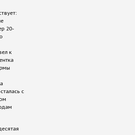
твует:
ле
р 20-
о
вел к
ентка
ормы
да
сталась с
гом
годам
десятая