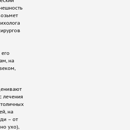
ческий
внешность
возьмет
сихолога
хирургов
е
 его
ам, на
веком,
ценивают
с лечения
столичных
ей, на
ди – от
но ухо),