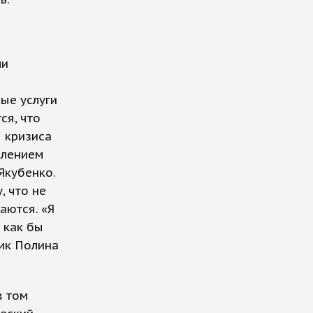
ли
ные услуги
ся, что
м кризиса
елением
Якубенко.
, что не
аются. «Я
 как бы
ик Полина
в том