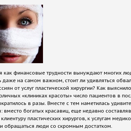
мя как финансовые трудности вынуждают многих лю
 даже на самом важном, стоит ли удивляться обва
ссиян от услуг пластической хирургии? Как выяснило
оличных «клиниках красоты» число пациентов в по
кратилось в разы. Вместе с тем наметилась удивит
: вместо богатых красавиц, еще недавно составля
клиентуру пластических хирургов, к услугам медико
ли обращаться люди со скромным достатком.