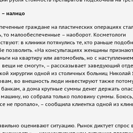
 – налицо
печенные граждане на пластических операциях ста
, то малообеспеченные – наоборот. Косметологи
ствуют: в клиники потянулись те, кто раньше подоб
бе позволить. «На консультациях женщины признают
ньги на квартиру или автомобиль, но с наступление
и вещи не смогут», – рассказывает заведующий отд
кой хирургии одной из столичных больниц Николай 
овам, во внешность люди инвестируют также потому
банкам, а дома крупные суммы денег держать опас
 машину, но собрала только половину суммы. Боюсь,
е не пропало», – сообщила клиентка одной из клин
вильно оценивают ситуацию. Рынок диктует спрос 