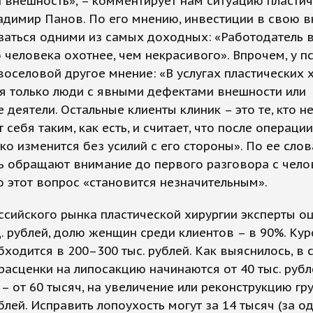
а внешность», – комментирует нам ситуацию пласти
адимир Панов. По его мнению, инвестиции в свою 
заться одними из самых доходных: «Работодатель 
 человека охотнее, чем некрасивого». Впрочем, у п
оселовой другое мнение: «В услугах пластических 
я только люди с явными дефектами внешности или
 деятели. Остальные клиенты клиник – это те, кто н
 себя таким, как есть, и считает, что после операции
ко изменится без усилий с его стороны». По ее слов
ь обращают внимание до первого разговора с чело
о этот вопрос «становится незначительным».
сийского рынка пластической хирургии эксперты о
д. рублей, долю женщин среди клиентов – в 90%. Кур
ходится в 200–300 тыс. рублей. Как выяснилось, в 
расценки на липосакцию начинаются от 40 тыс. рубл
– от 60 тысяч, на увеличение или реконструкцию гру
ублей. Исправить лопоухость могут за 14 тысяч (за од