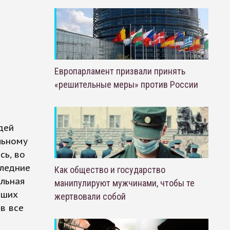
Европарламент призвали принять
«решительные меры» против России
дей
льному
сь, во
следние
Как общество и государство
ельная
манипулируют мужчинами, чтобы те
вших
жертвовали собой
в все