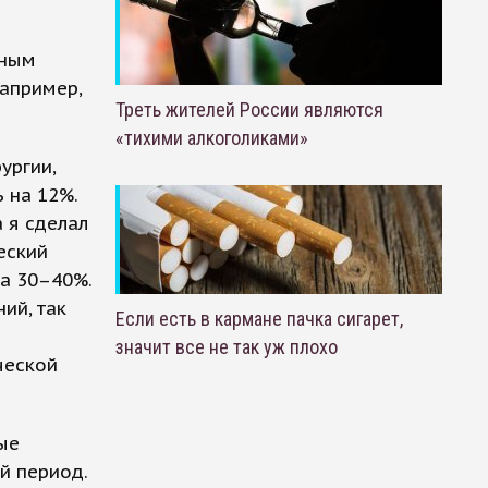
дным
например,
Треть жителей России являются
«тихими алкоголиками»
ургии,
 на 12%.
 я сделал
еский
а 30–40%.
ий, так
Если есть в кармане пачка сигарет,
значит все не так уж плохо
ческой
ые
й период.