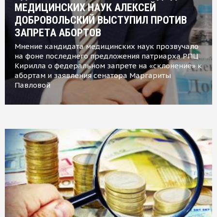
МЕДИЦИНСКИХ НАУК АЛЕКСЕЙ
ДОБРОВОЛЬСКИЙ ВЫСТУПИЛ ПРОТИВ
ЗАПРЕТА АБОРТОВ
Мнение кандидата медицинских наук прозвучало
на фоне последнего предложения патриарха РПЦ
Кирилла о федеральном запрете на «склонение» к
абортам и заявления сенатора Маргариты
Павловой