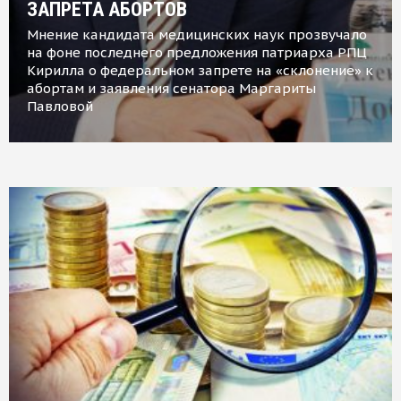
ЗАПРЕТА АБОРТОВ
Мнение кандидата медицинских наук прозвучало
на фоне последнего предложения патриарха РПЦ
Кирилла о федеральном запрете на «склонение» к
абортам и заявления сенатора Маргариты
Павловой