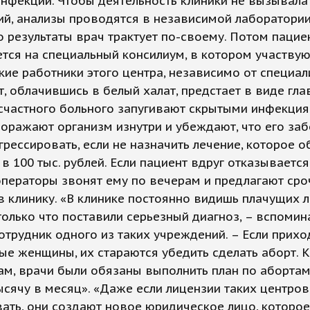
нфекции. Чтобы деятельность клиники не вызывала
й, анализы проводятся в независимой лаборатори
о результаты врач трактует по-своему. Потом пацие
тся на специальный консилиум, в котором участвую
ие работники этого центра, независимо от специал
, облачившись в белый халат, предстает в виде гла
счастного больного запугивают скрытыми инфекция
оражают организм изнутри и убеждают, что его за
грессировать, если не назначить лечение, которое 
в 100 тыс. рублей. Если пациент вдруг отказывается
операторы звонят ему по вечерам и предлагают сро
в клинику. «В клинике постоянно видишь плачущих 
олько что поставили серьезный диагноз, – вспомин
трудник одного из таких учреждений. – Если прихо
е женщины, их стараются убедить сделать аборт. К
ам, врачи были обязаны выполнить план по абортам
ысячу в месяц». «Даже если лицензии таких центров
ать, они создают новое юридическое лицо, которо