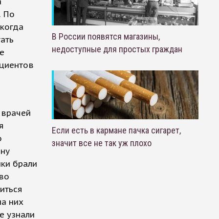
а
. По
 когда
В России появятся магазины,
гать
недоступные для простых граждан
е
ациентов
 врачей
я
Если есть в кармане пачка сигарет,
о
значит все не так уж плохо
ону
ки брали
тво
иться
на них
е узнали