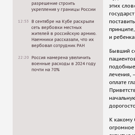
разрешение строить
этих слов
укрепления у границы России
государст
поставит
12:53
В сентябре на Кубе раскрыли
сеть вербовки местных
принципе,
жителей в российскую армию.
и ребенка
Наемники рассказали, что их
вербовал сотрудник РАН
Бывший со
22:20
Россия намерена увеличить
пациентов
военные расходы в 2024 году
подобные 
почти на 70%
лечения, 
оплате гл
Приветств
начальную
дорогосто
К какому 
огромное 