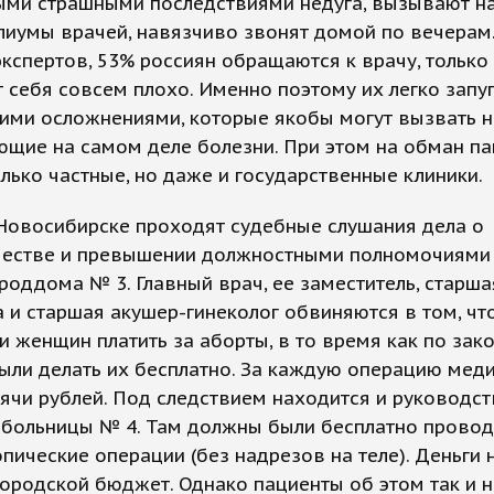
ми страшными последствиями недуга, вызывают н
лиумы врачей, навязчиво звонят домой по вечерам
кспертов, 53% россиян обращаются к врачу, только
 себя совсем плохо. Именно поэтому их легко запу
ими осложнениями, которые якобы могут вызвать н
ющие на самом деле болезни. При этом на обман п
олько частные, но даже и государственные клиники.
Новосибирске проходят судебные слушания дела о
естве и превышении должностными полномочиями
роддома № 3. Главный врач, ее заместитель, старша
 и старшая акушер-гинеколог обвиняются в том, чт
и женщин платить за аборты, в то время как по зак
ли делать их бесплатно. За каждую операцию меди
ячи рублей. Под следствием находится и руководс
 больницы № 4. Там должны были бесплатно провод
пические операции (без надрезов на теле). Деньги 
ородской бюджет. Однако пациенты об этом так и н