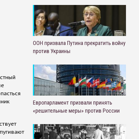
ООН призвала Путина прекратить войну
против Украины
астный
ые
опасться
иник
Европарламент призвали принять
«решительные меры» против России
ствует
апугивают