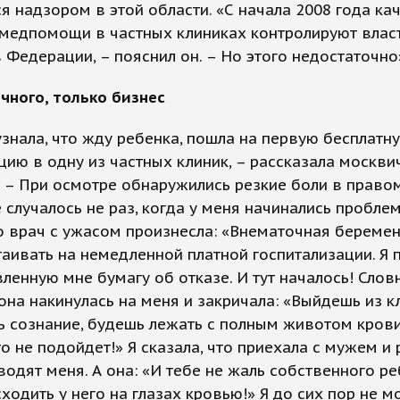
я надзором в этой области. «С начала 2008 года ка
 медпомощи в частных клиниках контролируют влас
 Федерации, – пояснил он. – Но этого недостаточно
чного, только бизнес
узнала, что жду ребенка, пошла на первую бесплатн
цию в одну из частных клиник, – рассказала москви
 – При осмотре обнаружились резкие боли в правом
 случалось не раз, когда у меня начинались пробле
о врач с ужасом произнесла: «Внематочная беремен
таивать на немедленной платной госпитализации. Я 
ленную мне бумагу об отказе. И тут началось! Слов
она накинулась на меня и закричала: «Выйдешь из к
 сознание, будешь лежать с полным животом крови,
о не подойдет!» Я сказала, что приехала с мужем и
водят меня. А она: «И тебе не жаль собственного ре
ходить у него на глазах кровью!» Я до сих пор не м