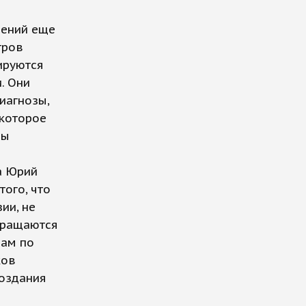
дений еще
тров
ируются
. Они
иагнозы,
 которое
ры
а Юрий
того, что
ии, не
бращаются
щам по
ков
создания