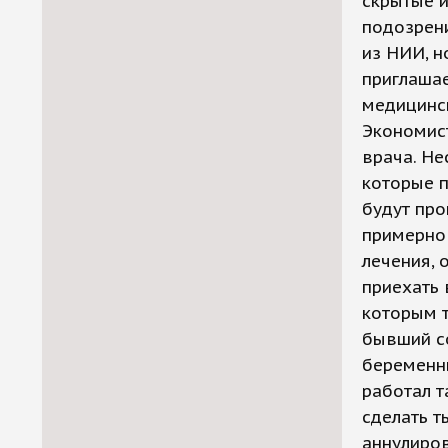
скрытые и
подозрени
из НИИ, н
приглашае
медицинск
Экономист
врача. Не
которые п
будут про
примерно 
лечения, 
приехать 
которым т
бывший со
беременны
работал т
сделать т
аннулиров