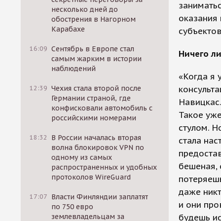
заниматьс
несколько дней до
оказания
обострения в Нагорном
Карабахе
субъектов
16:09
Сентябрь в Европе стал
Ничего ли
самым жарким в истории
наблюдений
«Когда я 
12:39
Чехия стала второй после
консульта
Германии страной, где
Навицкас.
конфисковали автомобиль с
Такое уже
российскими номерами
стулом. Н
18:32
В России началась вторая
стала нас
волна блокировок VPN по
предостав
одному из самых
бешеная, 
распространенных и удобных
протоколов WireGuard
потеряешь
даже никт
17:07
Власти Финляндии заплатят
и они про
по 750 евро
землевладельцам за
будешь ис