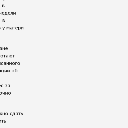
 в
 недели
 в
о у матери
ане
ботают
исанного
нции об
с за
точно
жно сдать
ить