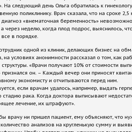
». На следующий день Ольга обратилась к гинекологу
венную поликлинику. Врач сказала, что на сроке 2,5
ь диагноз «внематочная беременность» невозможно
 а через неделю, когда плод подрос, выяснилось, чт
 все в порядке.
трудник одной из клиник, делающих бизнес на обм
, на условиях анонимности рассказал о том, как ра
структуры. «Врачи получают 10% от стоимости вып
– признался он. – Каждый вечер они приносят квита
авному экономисту и отчитываются перед ним.
уется, если врачам удалось, например, выдать герпе
 стадию рака. Когда доктора выписывают недоста
ящее лечение, их штрафуют».
бы врачу ни пришел пациент, ему объясняют, что ну
количество анализов на кругленькую сумму и выяв