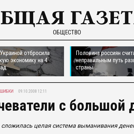
ОБЩЕСТВО
 Украиной отбросила
Половина россиян счит
кую экономику на 4
неправильным путь раз
зад
страны
ОШИБКИ
09.10.2008 12:11
чеватели с большой 
 сложилась целая система выманивания денег