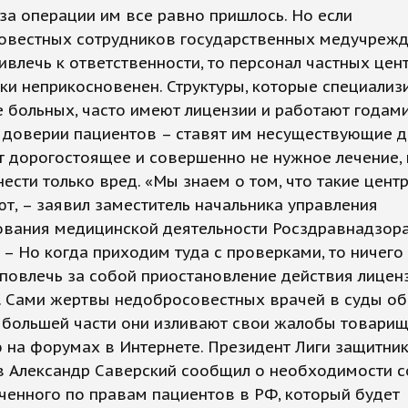
 за операции им все равно пришлось. Но если
овестных сотрудников государственных медучреж
влечь к ответственности, то персонал частных цен
ки неприкосновенен. Структуры, которые специализ
 больных, часто имеют лицензии и работают годами
 доверии пациентов – ставят им несуществующие д
 дорогостоящее и совершенно не нужное лечение,
ести только вред. «Мы знаем о том, что такие цент
т, – заявил заместитель начальника управления
ования медицинской деятельности Росздравнадзор
 – Но когда приходим туда с проверками, то ничего 
повлечь за собой приостановление действия лиценз
. Сами жертвы недобросовестных врачей в суды о
о большей части они изливают свои жалобы товари
 на форумах в Интернете. Президент Лиги защитни
в Александр Саверский сообщил о необходимости 
енного по правам пациентов в РФ, который будет