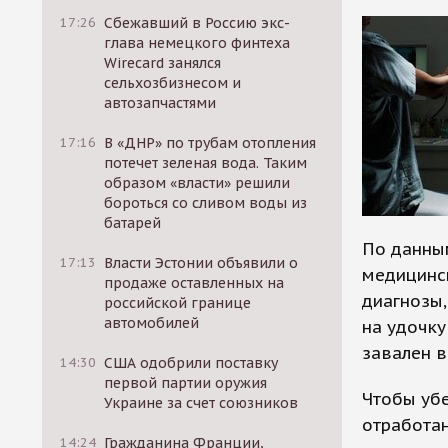
17:26
Сбежавший в Россию экс-
глава немецкого финтеха
Wirecard занялся
сельхозбизнесом и
автозапчастями
17:16
В «ДНР» по трубам отопления
потечет зеленая вода. Таким
образом «власти» решили
бороться со сливом воды из
батарей
По данны
17:13
Власти Эстонии объявили о
медицинс
продаже оставленных на
диагнозы,
российской границе
автомобилей
на удочк
завален в
14:30
США одобрили поставку
первой партии оружия
Чтобы убе
Украине за счет союзников
отработан
14:24
Гражданина Франции,