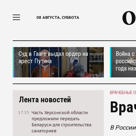
08 АВГУСТА, СУББОТА
Суд в Гааге выдал ордер на
Война с
арест Путина
российс
года на
ВРАЧЕБНЫЕ 
Лента новостей
Вра
17:35
Часть Херсонской области
предложили передать
Беларуси для строительства
В России
санаториев