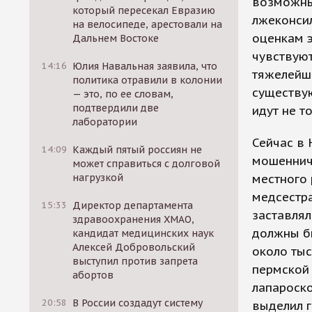
возможны
который пересекал Евразию
лжеконси
на велосипеде, арестовали на
оценкам э
Дальнем Востоке
чувствуют
14:16
Юлия Навальная заявила, что
тяжелейш
политика отравили в колонии
существу
— это, по ее словам,
подтвердили две
идут не т
лаборатории
Сейчас в 
14:09
Каждый пятый россиян не
мошеннич
может справиться с долговой
нагрузкой
местного 
медсестра
15:33
Директор департамента
заставлял
здравоохранения ХМАО,
должны бы
кандидат медицинских наук
Алексей Добровольский
около тыс
выступил против запрета
пермской
абортов
лапароско
20:58
В России создадут систему
выделил г