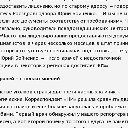
едоставить лицензию, но по старому адресу, – гово
итель Росздравнадзора Юрий Бойченко. – И мы не 
 если все документы соответствуют требованиям». 
легально, руководители псевдомедицинских центров
 «Часто при лицензировании предоставляются доку
циалистов, а через несколько месяцев в штат прин
 которых отсутствует специальная подготовка, – сету
Юрий Бойченко. – Число врачей с недостаточной
цией в некоторых регионах достигает 40%».
рачей – столько мнений
стве уголков страны две трети частных клиник –
гические. Корреспондент «НИ» решила сравнить дв
я в столице и еще больше запуталась в проблемах
бами. Первый врач обнаружил у нашего репортера 
есен, а вот второй почему-то этого недуга не замет