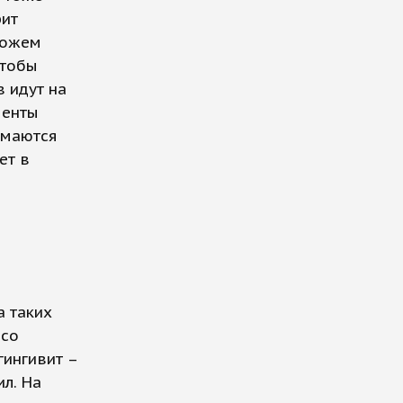
рит
можем
Чтобы
 идут на
менты
имаются
ет в
а таких
 со
гингивит –
ил. На