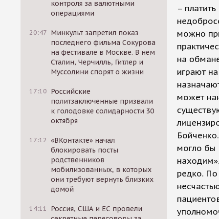
контроля за валютными
– платить
операциями
недоброс
20:47
Минкульт запретил показ
можно при
последнего фильма Сокурова
практичес
на фестивале в Москве. В нем
на обмане
Сталин, Черчилль, Гитлер и
играют на
Муссолини спорят о жизни
назначают
17:10
Российские
может нан
политзаключенные призвали
существую
к голодовке солидарности 30
октября
лицензир
Бойченко.
17:12
«ВКонтакте» начал
могло бы 
блокировать посты
родственников
находим»
мобилизованных, в которых
редко. П
они требуют вернуть близких
несчастью
домой
пациенто
14:11
Россия, США и ЕС провели
уполномоч
секретные переговоры за