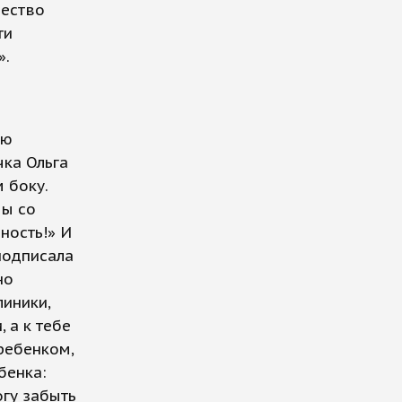
чество
ти
».
ую
чка Ольга
 боку.
мы со
ность!» И
подписала
но
линики,
 а к тебе
 ребенком,
бенка:
огу забыть