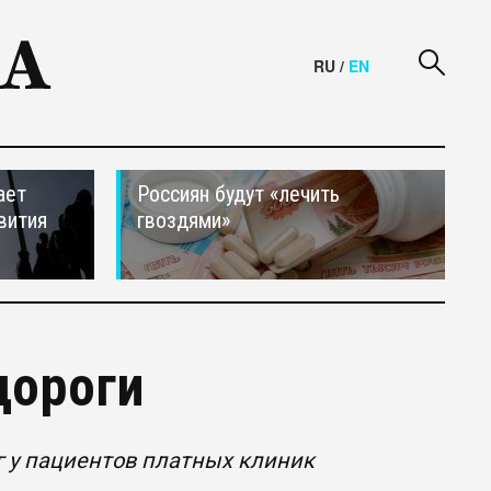
RU
/
EN
ает
Россиян будут «лечить
вития
гвоздями»
дороги
 у пациентов платных клиник