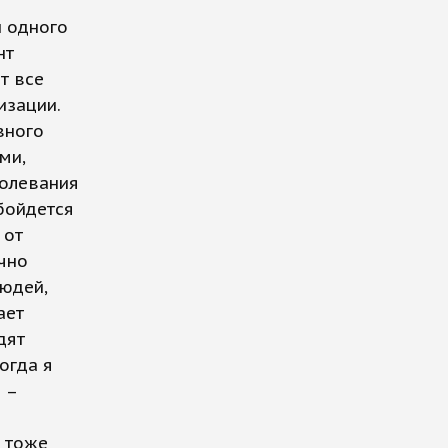
и одного
нт
т все
изации.
вного
ми,
болевания
обойдется
 от
чно
людей,
ает
дят
огда я
 –
е тоже