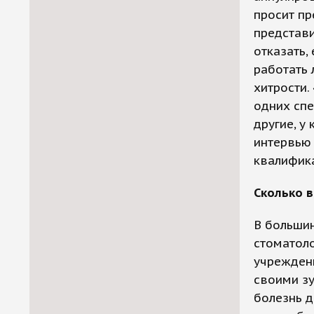
просит пр
представ
отказать,
работать 
хитрости.
одних спе
другие, у
интервью 
квалифика
Сколько в
В большин
стоматоло
учреждени
своими зу
болезнь д