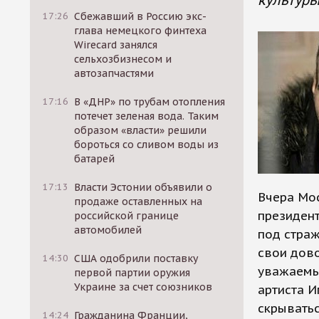
культур
17:26
Сбежавший в Россию экс-
глава немецкого финтеха
Wirecard занялся
сельхозбизнесом и
автозапчастями
17:16
В «ДНР» по трубам отопления
потечет зеленая вода. Таким
образом «власти» решили
бороться со сливом воды из
батарей
17:13
Власти Эстонии объявили о
Вчера Мо
продаже оставленных на
президент
российской границе
автомобилей
под страж
свои дов
14:30
США одобрили поставку
уважаемые
первой партии оружия
Украине за счет союзников
артиста И
скрывать
14:24
Гражданина Франции,