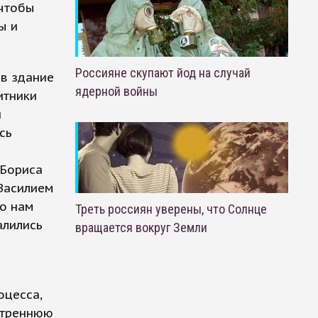
 чтобы
ы и
Россияне скупают йод на случай
 в здание
ядерной войны
итники
и
сь
 Бориса
 Василием
Но нам
Треть россиян уверены, что Солнце
алились
вращается вокруг Земли
оцесса,
 утреннюю