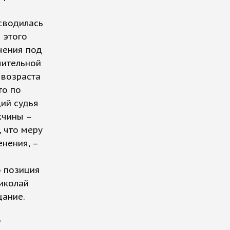
сводилась
 этого
чения под
чительной
 возраста
то по
ий судья
жчины –
, что меру
нения, –
о позиция
иколай
щание.
о