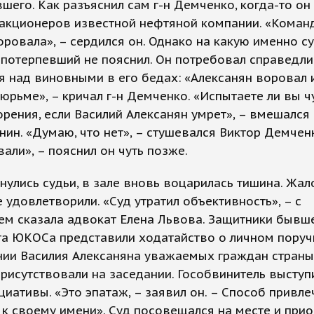
шего. Как разъяснил сам г-н Демченко, когда-то он
 акционеров известной нефтяной компании. «Кома
ровала», – сердился он. Однако на какую именно с
 потерпевший не пояснил. Он потребовал справедл
 над виновными в его бедах: «Алексанян воровал 
тюрьме», – кричал г-н Демченко. «Испытаете ли вы 
рения, если Василий Алексанян умрет», – вмешался 
нин. «Думаю, что нет», – стушевался Виктор Демчен
али», – пояснил он чуть позже.
нулись судьи, в зале вновь воцарилась тишина. Жал
 удовлетворили. «Суд утратил объективность», – с
м сказала адвокат Елена Львова. Защитники бывш
та ЮКОСа представили ходатайство о личном поруч
ии Василия Алексаняна уважаемых граждан страны,
рисутствовали на заседании. Гособвинитель выступ
циативы. «Это эпатаж, – заявил он. – Способ привле
к своему имени». Суд посовещался на месте и при