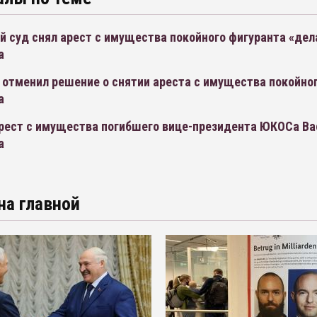
й суд снял арест с имущества покойного фигуранта «де
а
 отменил решение о снятии ареста с имущества покойно
а
арест с имущества погибшего вице-президента ЮКОСа Ва
а
на главной