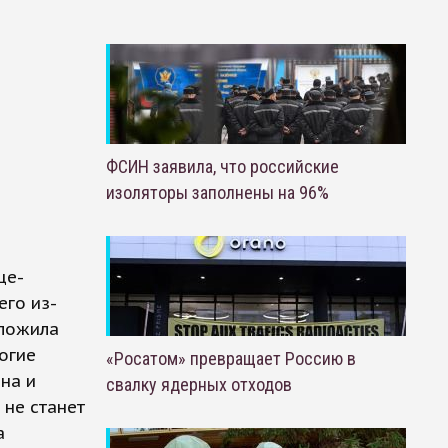
ФСИН заявила, что российские
изоляторы заполнены на 96%
це-
его из-
зложила
огие
«Росатом» превращает Россию в
на и
свалку ядерных отходов
 не станет
а