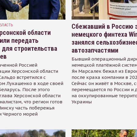
БЛАСТЬ
Сбежавший в Россию э
рсонской области
немецкого финтеха Wi
или передать
занялся сельхозбизне
 для строительства
автозапчастями
иев
Бывший операционный дир
аченной Россией
немецкой платёжной систем
ации Херсонской области
Ян Марсалек бежал из Евр
альдо встретился с
после краха компании в 202
ом Лукашенко в ходе своей
Сейчас он живёт в Москве, 
Беларусь. После этого
перемещается по России и 
глава Херсонской области
на оккупированные террит
налистам, что регион готов
Украины
инску часть побережья
и Черного морей