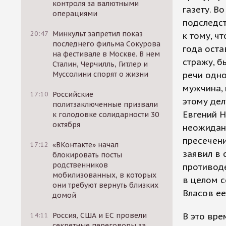
контроля за валютными
газету. В
операциями
подследст
20:47
Минкульт запретил показ
к тому, ч
последнего фильма Сокурова
года оста
на фестивале в Москве. В нем
стражу, 
Сталин, Черчилль, Гитлер и
Муссолини спорят о жизни
речи одно
мужчина, 
17:10
Российские
этому дел
политзаключенные призвали
Евгений Н
к голодовке солидарности 30
октября
неожиданн
пресечени
17:12
«ВКонтакте» начал
заявил в
блокировать посты
родственников
противоде
мобилизованных, в которых
в целом с
они требуют вернуть близких
Власов ее
домой
14:11
Россия, США и ЕС провели
В это вре
секретные переговоры за