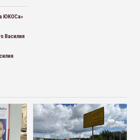
ла ЮКОСа»
го Василия
силия