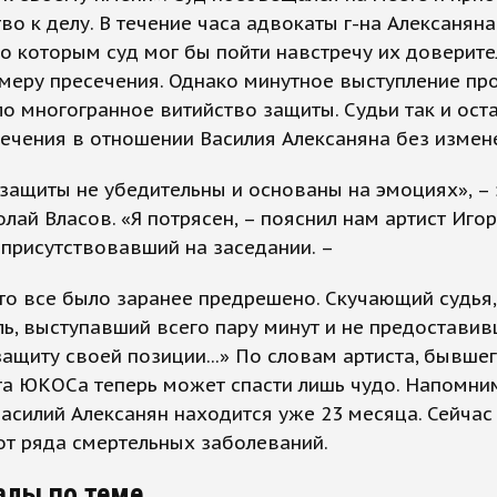
во к делу. В течение часа адвокаты г-на Алексаняна
о которым суд мог бы пойти навстречу их доверите
меру пресечения. Однако минутное выступление пр
о многогранное витийство защиты. Судьи так и ост
ечения в отношении Василия Алексаняна без измен
ащиты не убедительны и основаны на эмоциях», – 
лай Власов. «Я потрясен, – пояснил нам артист Игор
 присутствовавший на заседании. –
что все было заранее предрешено. Скучающий судья,
ь, выступавший всего пару минут и не предостави
защиту своей позиции...» По словам артиста, бывше
а ЮКОСа теперь может спасти лишь чудо. Напомним
асилий Алексанян находится уже 23 месяца. Сейчас
от ряда смертельных заболеваний.
алы по теме