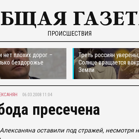
ПРОИСШЕСТВИЯ
и нет плохих дорог –
Треть россиян уверены,
лько бездорожье
Солнце вращается вокр
Земли
ЕКСАНЯН
06.03.2008 11:04
бода пресечена
Алексаняна оставили под стражей, несмотря 