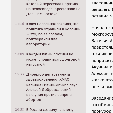
заседании
который пересекал Евразию
на велосипеде, арестовали на
бывшего б
Дальнем Востоке
оставил м
14:16
Юлия Навальная заявила, что
Начало за
политика отравили в колонии
Мосгорсуд
— это, по ее словам,
подтвердили две
Василия А
лаборатории
предстоящ
оживление
14:09
Каждый пятый россиян не
может справиться с долговой
поприветс
нагрузкой
Акунина и
Алексанян
15:33
Директор департамента
здравоохранения ХМАО,
жалко это
кандидат медицинских наук
все возм
Алексей Добровольский
выступил против запрета
Заседани
абортов
гособвини
20:58
В России создадут систему
прокурор 