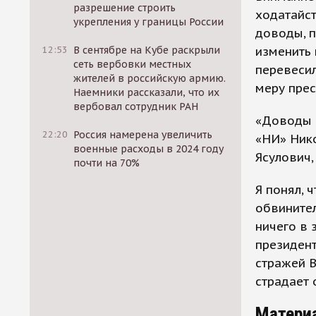
разрешение строить
ходатайст
укрепления у границы России
доводы, п
12:53
В сентябре на Кубе раскрыли
изменить 
сеть вербовки местных
перевесил
жителей в российскую армию.
меру прес
Наемники рассказали, что их
вербовал сотрудник РАН
«Доводы з
22:20
Россия намерена увеличить
«НИ» Нико
военные расходы в 2024 году
Ясулович,
почти на 70%
Я понял, 
обвинител
ничего в 
президент
стражей В
страдает 
Матери