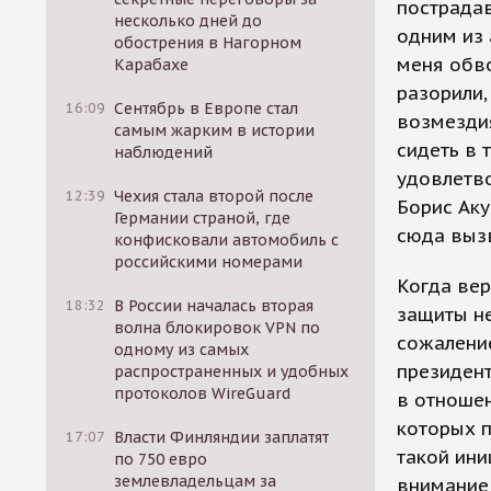
пострадав
несколько дней до
одним из
обострения в Нагорном
меня обво
Карабахе
разорили,
16:09
Сентябрь в Европе стал
возмездия
самым жарким в истории
сидеть в 
наблюдений
удовлетво
12:39
Чехия стала второй после
Борис Аку
Германии страной, где
сюда вызв
конфисковали автомобиль с
российскими номерами
Когда вер
18:32
В России началась вторая
защиты не
волна блокировок VPN по
сожаление
одному из самых
президен
распространенных и удобных
протоколов WireGuard
в отношен
которых п
17:07
Власти Финляндии заплатят
такой ини
по 750 евро
землевладельцам за
внимание 