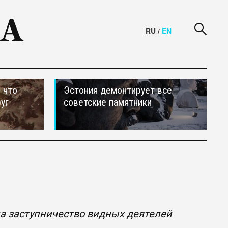
RU
/
EN
 что
Эстония демонтирует все
уг
советские памятники
на заступничество видных деятелей