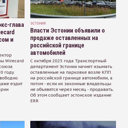
кс-глава
ЭСТОНИЯ
Власти Эстонии объявили о
recard
продаже оставленных на
сом и
российской границе
автомобилей
ектор
ы Wirecard
С октября 2025 года Транспортный
осоюза
департамент Эстонии начнет изымать
0 году.
оставленные на парковке возле КПП
свободно
на российской границе автомобили, а
даже ездит
потом - если их законные владельцы
ории
не объявятся через месяц - продавать.
Об этом сообщает эстонское издание
ERR