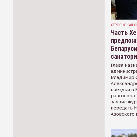
ХЕРСОНСКАЯ О
Часть Хе
предлож
Беларуси
санатор
Глава назн
администр
Владимир С
Александр
поездки в 
разговора 
заявил жур
передать М
Азовского 