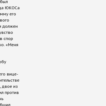
 был
нда ЮКОСа
умму его
ивого
и должен
чувство
в спор
ко. «Меня
обу
его вице-
ительстве
 двое из
ил против
чь
общил