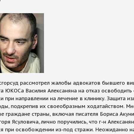
ы
сгорсуд рассмотрел жалобы адвокатов бывшего ви
а ЮКОСа Василия Алексаняна на отказ освободить 
и при направлении на лечение в клинику. Защита и
оды, подкрепив их своеобразным ходатайством. Мн
 граждане страны, включая писателя Бориса Акуни
горя Ясуловича, лично поручились, что г-н Алексанян
ся при освобождении из-под стражи. Неожиданно н