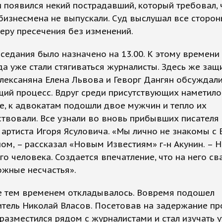
 появился некий пострадавший, который требовал,
изнесмена не выпускали. Суд выслушал все сторон
еру пресечения без изменений.
седания было назначено на 13.00. К этому времени
а уже стали стягиваться журналисты. Здесь же защ
лексаняна Елена Львова и Геворг Дангян обсуждал
ий процесс. Вдруг среди присутствующих наметило
, к адвокатам подошли двое мужчин и тепло их
твовали. Все узнали во вновь прибывших писателя
 артиста Игоря Ясуловича. «Мы лично не знакомы с
ом, – рассказал «Новым Известиям» г-н Акунин. – 
го человека. Создается впечатление, что на него св
ожные несчастья».
е тем временем откладывалось. Вовремя подошел
тель Николай Власов. Посетовав на задержание пр
разместился рядом с журналистами и стал изучать