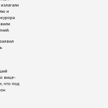
 излагали
лю и
окурора
авили
ений.
заявил
ь
вший
го вице-
, что под
 он