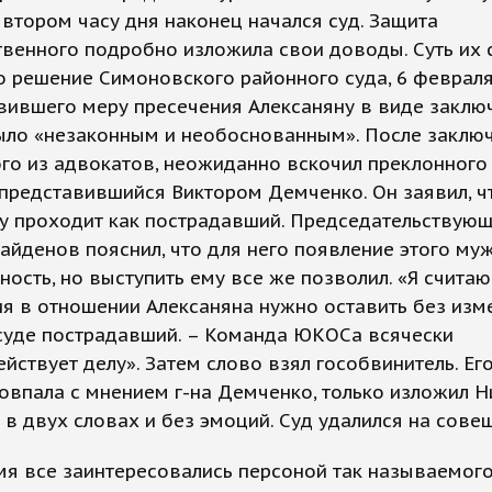
о втором часу дня наконец начался суд. Защита
венного подробно изложила свои доводы. Суть их 
то решение Симоновского районного суда, 6 февраля
вившего меру пресечения Алексаняну в виде заклю
было «незаконным и необоснованным». После заклю
го из адвокатов, неожиданно вскочил преклонного
представившийся Виктором Демченко. Он заявил, ч
у проходит как пострадавший. Председательствующ
айденов пояснил, что для него появление этого му
ость, но выступить ему все же позволил. «Я считаю
я в отношении Алексаняна нужно оставить без изме
 суде пострадавший. – Команда ЮКОСа всячески
йствует делу». Затем слово взял гособвинитель. Ег
овпала с мнением г-на Демченко, только изложил Н
 в двух словах и без эмоций. Суд удалился на сове
мя все заинтересовались персоной так называемог