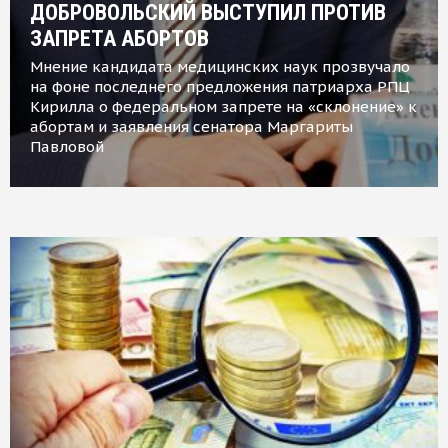
ДОБРОВОЛЬСКИЙ ВЫСТУПИЛ ПРОТИВ
ЗАПРЕТА АБОРТОВ
Мнение кандидата медицинских наук прозвучало
на фоне последнего предложения патриарха РПЦ
Кирилла о федеральном запрете на «склонение» к
абортам и заявления сенатора Маргариты
Павловой