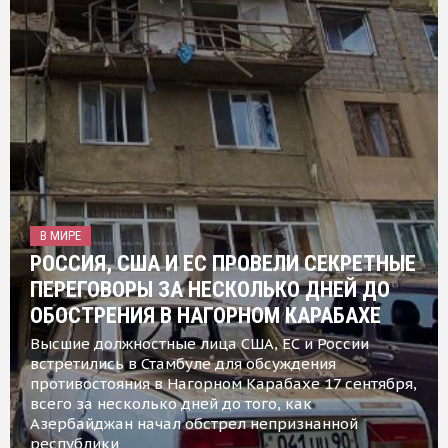
В МИРЕ
РОССИЯ, США И ЕС ПРОВЕЛИ СЕКРЕТНЫЕ
ПЕРЕГОВОРЫ ЗА НЕСКОЛЬКО ДНЕЙ ДО
ОБОСТРЕНИЯ В НАГОРНОМ КАРАБАХЕ
Высшие должностные лица США, ЕС и России
встретились в Стамбуле для обсуждения
противостояния в Нагорном Карабахе 17 сентября,
всего за несколько дней до того, как
Азербайджан начал обстрел непризнанной
республики