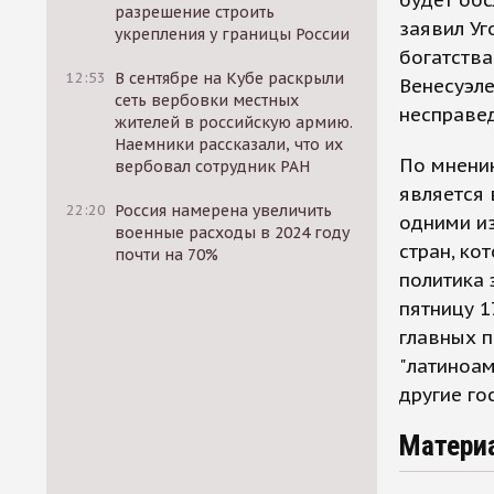
будет обс
разрешение строить
заявил Уг
укрепления у границы России
богатства
12:53
В сентябре на Кубе раскрыли
Венесуэле
сеть вербовки местных
несправе
жителей в российскую армию.
Наемники рассказали, что их
По мнени
вербовал сотрудник РАН
является 
22:20
Россия намерена увеличить
одними из
военные расходы в 2024 году
стран, ко
почти на 70%
политика 
пятницу 1
главных 
"латиноам
другие го
Матери