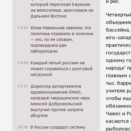
и рис.
который пересекал Евразию
на велосипеде, арестовали на
Четвертый
Дальнем Востоке
объединя
14:16
Юлия Навальная заявила, что
бассейна,
политика отравили в колонии
юго-запад
— это, по ее словам,
практичес
подтвердили две
лаборатории
государс
одному го
14:09
Каждый пятый россиян не
народа" п
может справиться с долговой
нагрузкой
главным с
тыс. барр
15:33
Директор департамента
учителя р
здравоохранения ХМАО,
чтобы ещ
кандидат медицинских наук
Алексей Добровольский
обязаннос
выступил против запрета
Чавес и Р
абортов
касаются 
20:58
В России создадут систему
рыболовст