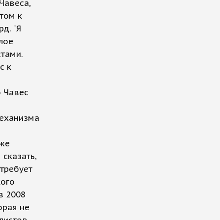
Чавеса,
том к
д. "Я
лое
тами.
с к
о Чавес
механизма
кже
 сказать,
 требует
кого
в 2008
орая не