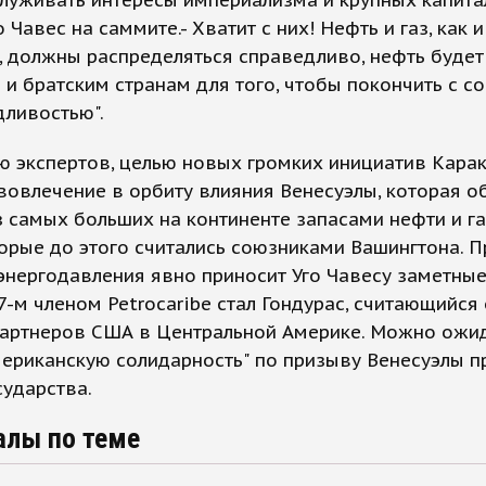
луживать интересы империализма и крупных капитал
о Чавес на саммите.- Хватит с них! Нефть и газ, как и
, должны распределяться справедливо, нефть будет
 и братским странам для того, чтобы покончить с с
дливостью".
ю экспертов, целью новых громких инициатив Кара
вовлечение в орбиту влияния Венесуэлы, которая о
 самых больших на континенте запасами нефти и га
торые до этого считались союзниками Вашингтона. 
энергодавления явно приносит Уго Чавесу заметные
7-м членом Petrocaribe стал Гондурас, считающийся
партнеров США в Центральной Америке. Можно ожид
ериканскую солидарность" по призыву Венесуэлы п
сударства.
алы по теме