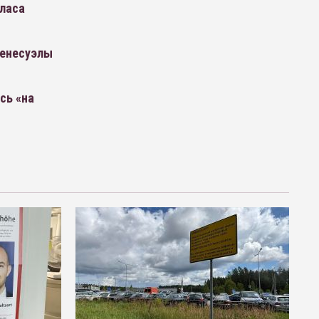
ласа
Венесуэлы
сь «на