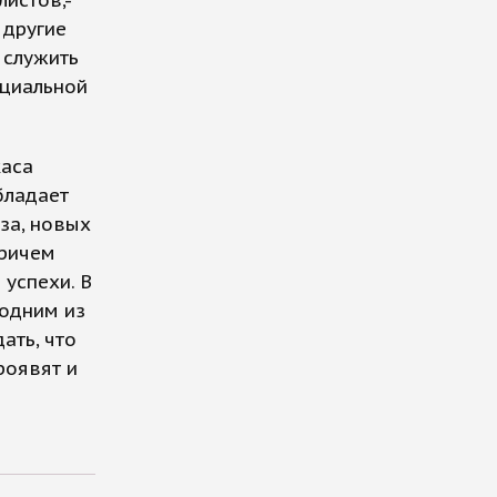
истов,-
 другие
 служить
оциальной
каса
бладает
за, новых
Причем
 успехи. В
 одним из
ать, что
роявят и