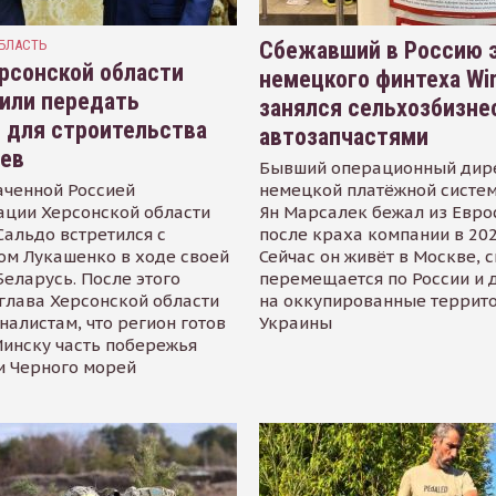
БЛАСТЬ
Сбежавший в Россию э
рсонской области
немецкого финтеха Wi
или передать
занялся сельхозбизне
 для строительства
автозапчастями
иев
Бывший операционный дир
аченной Россией
немецкой платёжной систем
ации Херсонской области
Ян Марсалек бежал из Евр
альдо встретился с
после краха компании в 202
ом Лукашенко в ходе своей
Сейчас он живёт в Москве, 
Беларусь. После этого
перемещается по России и 
глава Херсонской области
на оккупированные террит
налистам, что регион готов
Украины
инску часть побережья
и Черного морей