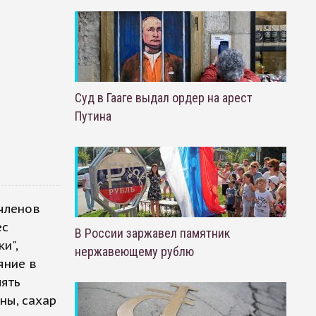
Суд в Гааге выдал ордер на арест
Путина
членов
ес
В России заржавел памятник
и",
нержавеющему рублю
яние в
лять
ны, сахар