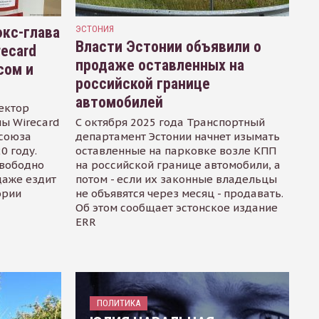
кс-глава
ЭСТОНИЯ
Власти Эстонии объявили о
recard
продаже оставленных на
сом и
российской границе
автомобилей
ектор
ы Wirecard
С октября 2025 года Транспортный
осоюза
департамент Эстонии начнет изымать
0 году.
оставленные на парковке возле КПП
свободно
на российской границе автомобили, а
даже ездит
потом - если их законные владельцы
ории
не объявятся через месяц - продавать.
Об этом сообщает эстонское издание
ERR
ПОЛИТИКА