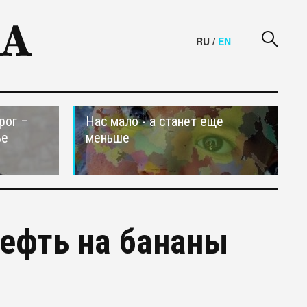
RU
/
EN
рог –
Нас мало - а станет еще
ье
меньше
нефть на бананы