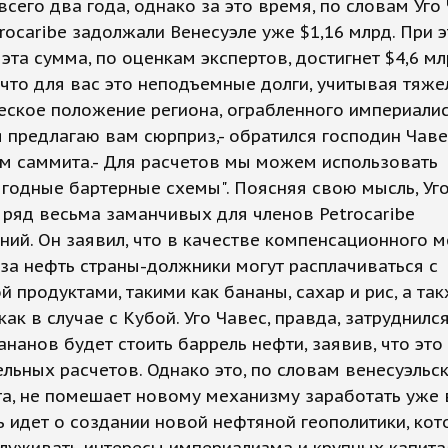
всего два года, однако за это время, по словам Уго 
rocaribe задолжали Венесуэле уже $1,16 млрд. При э
 эта сумма, по оценкам экспертов, достигнет $4,6 млр
что для вас это неподъемные долги, учитывая тяже
ское положение региона, ограбленного империалис
 предлагаю вам сюрприз,- обратился господин Чаве
м саммита.- Для расчетов мы можем использовать
одные бартерные схемы". Поясняя свою мысль, Уг
ряд весьма заманчивых для членов Petrocaribe
ий. Он заявил, что в качестве компенсационного 
за нефть страны-должники могут расплачиваться с
й продуктами, такими как бананы, сахар и рис, а та
как в случае с Кубой. Уго Чавес, правда, затруднился
ананов будет стоить баррель нефти, заявив, что это
льных расчетов. Однако это, по словам венесуэльс
а, не помешает новому механизму заработать уже 
чь идет о создании новой нефтяной геополитики, кот