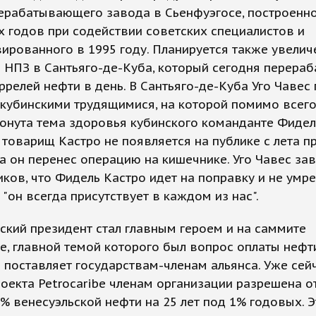
ерабатывающего завода в Сьенфуэгосе, построенно
х годов при содействии советских специалистов и
ированного в 1995 году. Планируется также увелич
НПЗ в Сантьяго-де-Куба, который сегодня перера
аррелей нефти в день. В Сантьяго-де-Куба Уго Чавес
 кубинскими трудящимися, на которой помимо всег
онута тема здоровья кубинского команданте Фидел
 товарищ Кастро не появляется на публике с лета 
да он перенес операцию на кишечнике. Уго Чавес за
ков, что Фидель Кастро идет на поправку и не умре
 "он всегда присутствует в каждом из нас".
ский президент стал главным героем и на саммите
be, главной темой которого был вопрос оплаты нефт
 поставляет государствам-членам альянса. Уже сей
оекта Petrocaribe членам организации разрешена о
% венесуэльской нефти на 25 лет под 1% годовых. 