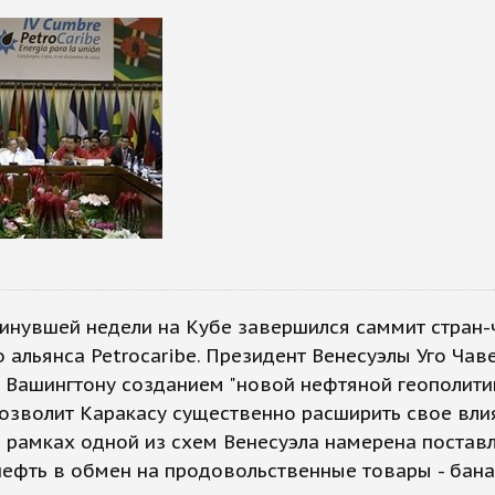
инувшей недели на Кубе завершился саммит стран-
 альянса Petrocaribe. Президент Венесуэлы Уго Чав
 Вашингтону созданием "новой нефтяной геополитик
озволит Каракасу существенно расширить свое вли
В рамках одной из схем Венесуэла намерена постав
ефть в обмен на продовольственные товары - бана