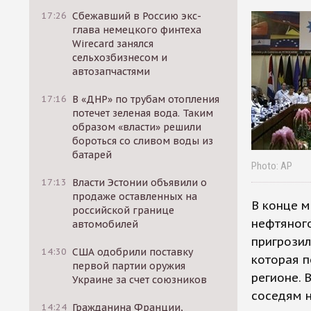
17:26
Сбежавший в Россию экс-
глава немецкого финтеха
Wirecard занялся
сельхозбизнесом и
автозапчастями
17:16
В «ДНР» по трубам отопления
потечет зеленая вода. Таким
образом «власти» решили
бороться со сливом воды из
батарей
Photo: AP
17:13
Власти Эстонии объявили о
продаже оставленных на
В конце м
российской границе
нефтяного
автомобилей
пригрозил
14:30
США одобрили поставку
которая п
первой партии оружия
регионе. 
Украине за счет союзников
соседям н
14:24
Гражданина Франции,