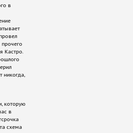
го в
ение
батывает
 провел
о прочего
я Кастро.
прошлого
верил
т никогда,
и, которую
час в
тсрочка
Эта схема