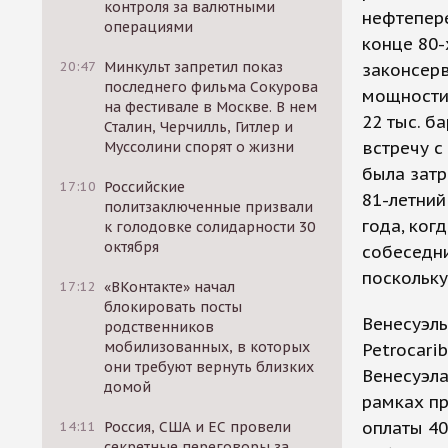
контроля за валютными
нефтепер
операциями
конце 80-
20:47
Минкульт запретил показ
законсерв
последнего фильма Сокурова
мощности 
на фестивале в Москве. В нем
22 тыс. б
Сталин, Черчилль, Гитлер и
встречу с
Муссолини спорят о жизни
была затр
17:10
Российские
81-летний
политзаключенные призвали
года, ког
к голодовке солидарности 30
октября
собеседни
поскольку
17:12
«ВКонтакте» начал
блокировать посты
Венесуэль
родственников
мобилизованных, в которых
Petrocari
они требуют вернуть близких
Венесуэла
домой
рамках пр
оплаты 40
14:11
Россия, США и ЕС провели
секретные переговоры за