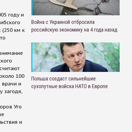
05 году и
Война с Украиной отбросила
рибского
российскую экономику на 4 года назад
 (250 км к
что
 внимание
ского
 считают
около 100
Польша создаст сильнейшие
 врачи и
сухопутные войска НАТО в Европе
у загодя,
оров Уго
ые
льствия и