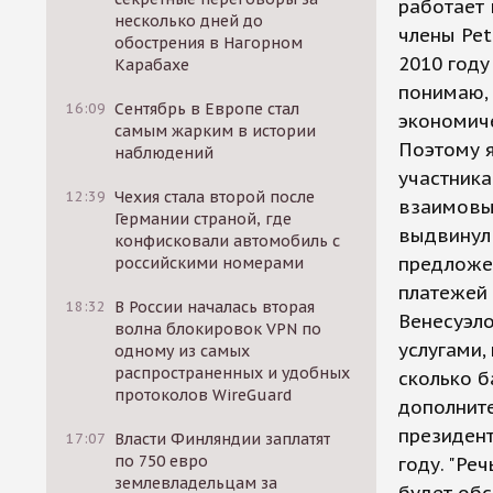
работает 
несколько дней до
члены Pet
обострения в Нагорном
2010 году
Карабахе
понимаю, 
16:09
Сентябрь в Европе стал
экономиче
самым жарким в истории
Поэтому я
наблюдений
участника
12:39
Чехия стала второй после
взаимовыг
Германии страной, где
выдвинул 
конфисковали автомобиль с
предложен
российскими номерами
платежей 
18:32
В России началась вторая
Венесуэло
волна блокировок VPN по
услугами, 
одному из самых
распространенных и удобных
сколько б
протоколов WireGuard
дополните
президент
17:07
Власти Финляндии заплатят
по 750 евро
году. "Ре
землевладельцам за