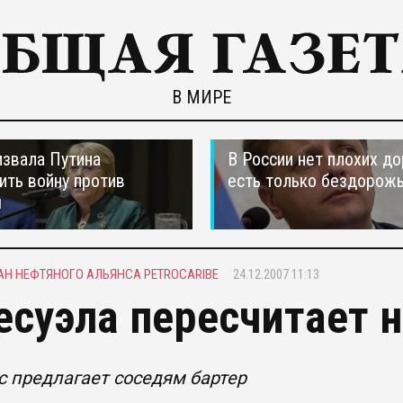
В МИРЕ
звала Путина
В России нет плохих до
ить войну против
есть только бездорож
ы
АН НЕФТЯНОГО АЛЬЯНСА PETROCARIBE
24.12.2007 11:13
есуэла пересчитает 
с предлагает соседям бартер