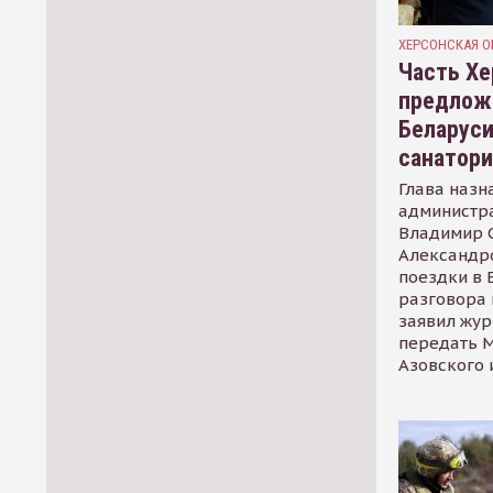
ХЕРСОНСКАЯ О
Часть Хе
предлож
Беларуси
санатор
Глава назн
администр
Владимир С
Александр
поездки в 
разговора 
заявил жур
передать М
Азовского 