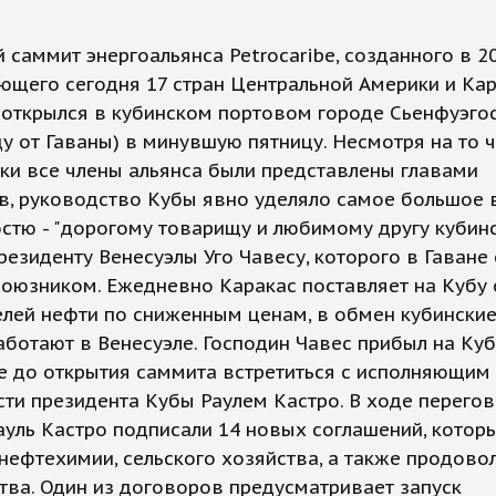
 саммит энергоальянса Petrocaribe, созданного в 20
ющего сегодня 17 стран Центральной Америки и Ка
 открылся в кубинском портовом городе Сьенфуэгос
у от Гаваны) в минувшую пятницу. Несмотря на то 
ки все члены альянса были представлены главами
тв, руководство Кубы явно уделяло самое большое
стю - "дорогому товарищу и любимому другу кубин
резиденту Венесуэлы Уго Чавесу, которого в Гаване
оюзником. Ежедневно Каракас поставляет на Кубу 
елей нефти по сниженным ценам, в обмен кубинские
аботают в Венесуэле. Господин Чавес прибыл на Куб
е до открытия саммита встретиться с исполняющим
ти президента Кубы Раулем Кастро. В ходе перегов
ауль Кастро подписали 14 новых соглашений, котор
нефтехимии, сельского хозяйства, а также продово
ва. Один из договоров предусматривает запуск