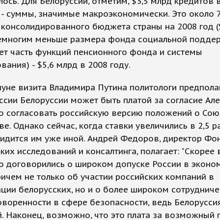
лось. Для Белоруссии, отметим, $3,5 млрд кредитов 
 - суммы, значимые макроэкономически. Это около 
консолидированного бюджета страны на 2008 год (
немногим меньше размера фонда социальной подде
ет часть функций пенсионного фонда и системы
вания) - $5,6 млрд в 2008 году.
уне визита Владимира Путина политологи предполаг
ссии Белоруссии может быть платой за согласие Ал
о согласовать российскую версию положений о Со
ве. Однако сейчас, когда ставки увеличились в 2,5 ра
идится им уже иной. Андрей Федоров, директор Фо
ких исследований и консалтинга, полагает: "Скорее в
о договорились о широком допуске России в эконо
ричем не только об участии российских компаний в
ции белорусских, но и о более широком сотрудниче
воренности в сфере безопасности, ведь Белорусси
. Наконец, возможно, что это плата за возможный