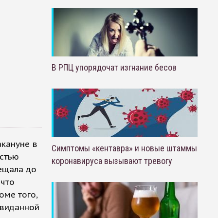
В РПЦ упорядочат изгнание бесов
акануне в
Симптомы «кентавра» и новые штаммы
стью
коронавируса вызывают тревогу
ещала до
 что
оме того,
евиданной