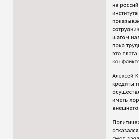
на россий
института
показывае
сотруднич
шагом нав
пока труд
это плата
конфликто
Алексей К
кредиты 
осуществл
иметь хо
внешнетор
Политичес
отказался
смог, зая