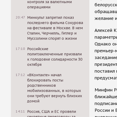
контроля за валютными
белорусск
операциями
обращавша
20:47
Минкульт запретил показ
желание и
последнего фильма Сокурова
на фестивале в Москве. В нем
Алексей К
Сталин, Черчилль, Гитлер и
параметры
Муссолини спорят о жизни
Однако он
17:10
Российские
премьер-м
политзаключенные призвали
заседание
к голодовке солидарности 30
президент
октября
поставил 
17:12
«ВКонтакте» начал
предусма
блокировать посты
родственников
Минфин Ро
мобилизованных, в которых
они требуют вернуть близких
ближайше
домой
подписани
России и 
14:11
Россия, США и ЕС провели
секретные переговоры за