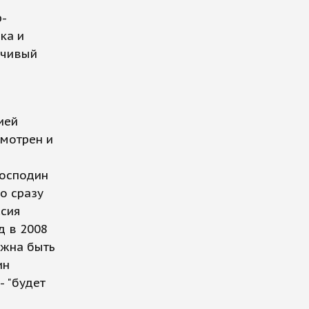
р-
ка и
нчивый
в
ией
смотрен и
господин
о сразу
ссия
д в 2008
лжна быть
ин
- "будет