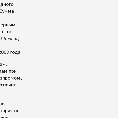
одного
"Сумма
 первым
казать
3,5 млрд -
008 года.
ам,
там при
азпромом',
еспечит
но
нтария не
вень