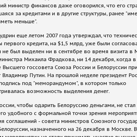
ий министр финансов даже оговорился, что его стра
яся за кредитами и в другие структуры, ранее "им
меть меньше".
удрин еще летом 2007 года утверждал, что техниче
 первого кредита, на $1,5 млрд, уже были согласов
 не был выделен ни в сентябре во время визита в 
инистра Михаила Фрадкова, ни 14 декабря, когда в
 Высшего госсовета Союза России и Белоруссии пр
 Владимир Путин. На прошлой неделе президент Ро
подпись под "меморандумом", в котором только
тривалась возможность выделения денег.
ссии, чтобы одарить Белоруссию деньгами, не стал
го удобного с формальной точки зрения мероприят
я соглашений - совета министров Союзного госуда
Белоруссии, назначенного на 26 декабря в Москве. 