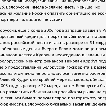
, пообещал Белоруссии займы на внутрироссийском
уб. Белоруссия "имела желание иметь меньше", но
ась на желание России оплатить ориентацию ее эко
партнера - и, видимо, не устоит.
оруссии, еще с конца 2006 года запрашивавшей у Р
арственный кредит для покрытия убытков от повы
авок российской нефти и газа в размере от $1 млрд
 обещанные деньги. Вчера в Белом доме вице-прем
финансов Алексей Кудрин и неожиданно вызванный
белорусский министр финансов Николай Корбут по
е о предоставлении Белоруссии госкредита в разме
ако на этом дело не остановилось: заметно растер
Алексей Кудрин, по крайней мере на словах, обеща
2008 году в размере $2 млрд, а затем Белоруссии б
о разместить облигации на российском рынке на с
, и если эти бумаги получат спрос, повторять эту оп
ходимости. Белоруссию буквально засыпали деньга