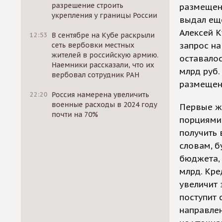
разрешение строить
размещени
укрепления у границы России
выдал ещ
Алексей К
12:53
В сентябре на Кубе раскрыли
запрос на
сеть вербовки местных
жителей в российскую армию.
оставалос
Наемники рассказали, что их
млрд руб.
вербовал сотрудник РАН
размещени
22:20
Россия намерена увеличить
военные расходы в 2024 году
Первые же
почти на 70%
порциями,
получить 
словам, 
бюджета, 
млрд. Кре
увеличит 
поступит 
направлен