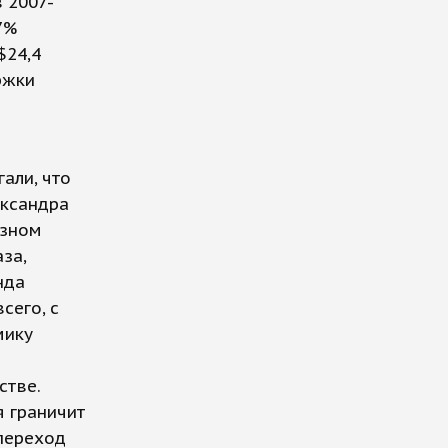
в 2007-
7%
$24,4
ржки
али, что
ександра
юзном
за,
нда
сего, с
мику
стве.
я граничит
 переход