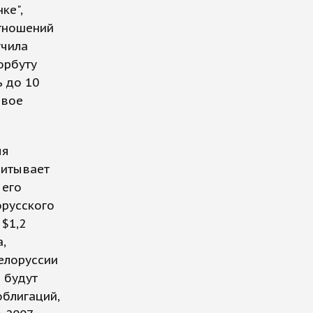
ке",
тношений
учила
орбуту
 до 10
овое
мя
читывает
 его
орусского
 $1,2
,
елоруссии
 будут
облигаций,