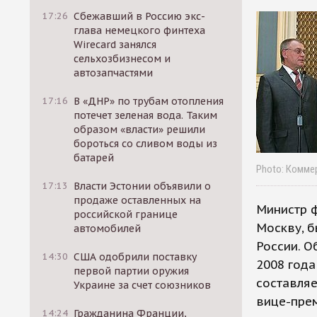
17:26
Сбежавший в Россию экс-
глава немецкого финтеха
Wirecard занялся
сельхозбизнесом и
автозапчастями
17:16
В «ДНР» по трубам отопления
потечет зеленая вода. Таким
образом «власти» решили
бороться со сливом воды из
батарей
Photo: Комме
17:13
Власти Эстонии объявили о
продаже оставленных на
Министр ф
российской границе
Москву, 
автомобилей
России. О
14:30
США одобрили поставку
2008 года
первой партии оружия
составляе
Украине за счет союзников
вице-пре
14:24
Гражданина Франции,