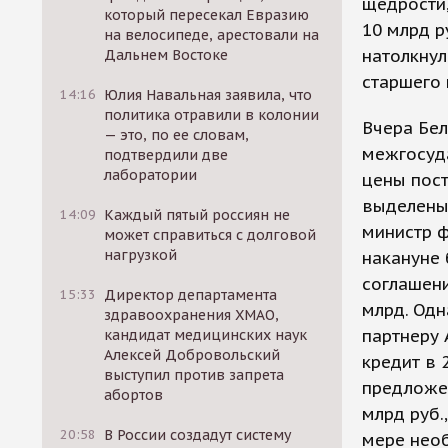
щедрости
который пересекал Евразию
10 млрд р
на велосипеде, арестовали на
натолкнул
Дальнем Востоке
старшего 
14:16
Юлия Навальная заявила, что
политика отравили в колонии
Вчера Бел
— это, по ее словам,
межгосуд
подтвердили две
лаборатории
цены пост
выделены
14:09
Каждый пятый россиян не
министр 
может справиться с долговой
нагрузкой
накануне 
соглашени
15:33
Директор департамента
млрд. Одн
здравоохранения ХМАО,
партнеру 
кандидат медицинских наук
Алексей Добровольский
кредит в 
выступил против запрета
предложен
абортов
млрд руб.
20:58
В России создадут систему
мере необ