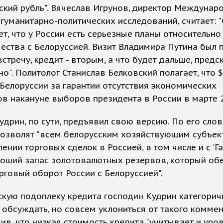
ский рубль". Вячеслав Игрунов, директор Междунар
 гуманитарно-политических исследований, считает: 
т, что у России есть серьезные планы относительно
ества с Белоруссией. Визит Владимира Путина был
стречу, кредит - вторым, а что будет дальше, предс
но". Политолог Станислав Белковский полагает, что $
 Белоруссии за гарантии отсутствия экономических
в накануне выборов президента в России в марте 2
удрин, по сути, предъявил свою версию. По его слов
позволят "всем белорусским хозяйствующим субъек
ении торговых сделок в Россией, в том числе и с 'Г
роший запас золотовалютных резервов, который об
говый оборот России с Белоруссией".
кую подоплеку кредита господин Кудрин категорич
 обсуждать, но совсем уклониться от такого комме
вив, что низкая стоимость кредита "учитывает и уро