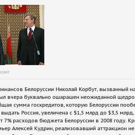
рсант
инансов Белоруссии Николай Корбут, вызванный н
был вчера буквально ошарашен неожиданной щедро
бщая сумма госкредитов, которую Белоруссии пооб
 выдать Россия, увеличена с $1,5 млрд до $3,5 млрд,
т 7% расходов бюджета Белоруссии в 2008 году. Кр
мьер Алексей Кудрин, реализовавший аттракцион н