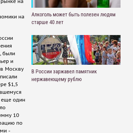
 рынке на
Алкоголь может быть полезен людям
номики на
старше 40 лет
оссии
шения
, были
ьер и
 в Москву
В России заржавел памятник
дписали
нержавеющему рублю
ре $1,5
явшемуся
л еще один
ыло
умму 10
ерацию по
ми -