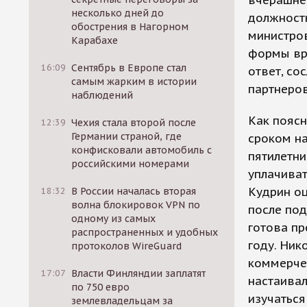
вчерашне
несколько дней до
должностн
обострения в Нагорном
министров
Карабахе
формы вру
16:09
Сентябрь в Европе стал
ответ, со
самым жарким в истории
партнеров
наблюдений
Как поясн
12:39
Чехия стала второй после
Германии страной, где
сроком на
конфисковали автомобиль с
пятилетни
российскими номерами
уплачиват
Кудрин оц
18:32
В России началась вторая
волна блокировок VPN по
после под
одному из самых
готова пр
распространенных и удобных
году. Ник
протоколов WireGuard
коммерче
17:07
Власти Финляндии заплатят
настаивал
по 750 евро
изучаться
землевладельцам за