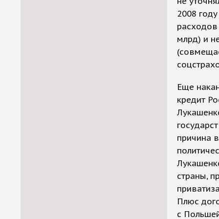
не уточня
2008 году
расходов 
млрд) и 
(совмеща
соцстрахо
Еще накан
кредит Ро
Лукашенк
государст
причина в
политичес
Лукашенк
страны, п
приватиза
Плюс дого
с Польшей