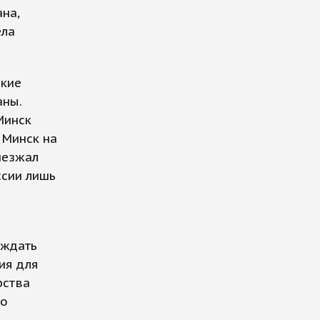
на,
ела
ские
аны.
Минск
 Минск на
иезжал
ссии лишь
 ждать
ия для
рства
Во