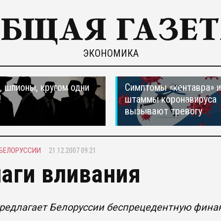
ЭКОНОМИКА
 шпионы, кругом одни
Симптомы «кентавра» 
!
штаммы коронавируса
вызывают тревогу
 БЕЛОРУССИИ
21.12.2007 09:21
аги вливания
предлагает Белоруссии беспрецедентную фин