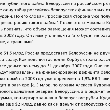
е публичного займа Белоруссии на российском рын
е одну тайну российско-белорусских финансовых о
удрин. По его словам, "российская сторона уже пол
 регистрацию такого займа". После этого Николаю К
ь признать, что объем размещения может составить
 в 2008 году. Он лишь уточнил, что "это будет не раз
е, а траншами".
 $1,5 млрд Россия предоставит Белоруссии не дву
 а сразу. Как пояснил господин Корбут, страна расс
все деньги по нему до 31 декабря 2007 года. Они, по
будут направлены на финансирование дефицита бел
который на 2008 год уже определен в 1,9% ВВП, или
дит в размере $1,5 млрд, по словам Алексея Кудрина
золотовалютные резервы Белоруссии, а в бюджет Б
сумма, конвертированная в белорусские рубли. Куда
ы еще $2 млрд, равно как и деньги от белорусских 