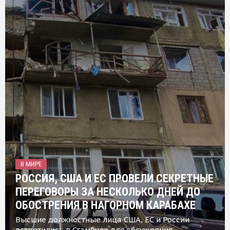
В МИРЕ
РОССИЯ, США И ЕС ПРОВЕЛИ СЕКРЕТНЫЕ
ПЕРЕГОВОРЫ ЗА НЕСКОЛЬКО ДНЕЙ ДО
ОБОСТРЕНИЯ В НАГОРНОМ КАРАБАХЕ
Высшие должностные лица США, ЕС и России
встретились в Стамбуле для обсуждения